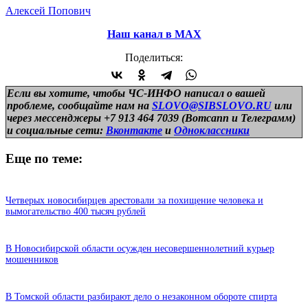
Алексей Попович
Наш канал в МАХ
Поделиться:
Если вы хотите, чтобы ЧС-ИНФО написал о вашей
проблеме, сообщайте нам на
SLOVO@SIBSLOVO.RU
или
через мессенджеры +7 913 464 7039 (Вотсапп и Телеграмм)
и
социальные сети:
Вконтакте
и
Одноклассники
Еще по теме:
Четверых новосибирцев арестовали за похищение человека и
вымогательство 400 тысяч рублей
В Новосибирской области осужден несовершеннолетний курьер
мошенников
В Томской области разбирают дело о незаконном обороте спирта