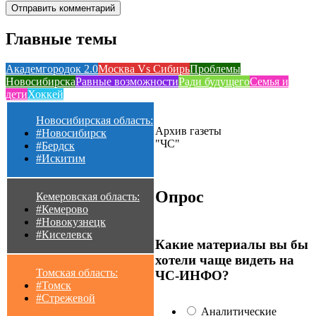
Главные темы
Академгородок 2.0
Москва Vs Сибирь
Проблемы
Новосибирска
Равные возможности
Ради будущего
Семья и
дети
Хоккей
Новосибирская область:
Архив газеты
#Новосибирск
"ЧС"
#Бердск
#Искитим
Опрос
Кемеровская область:
#Кемерово
#Новокузнецк
#Киселевск
Какие материалы вы бы
хотели чаще видеть на
Томская область:
ЧС-ИНФО?
#Томск
#Стрежевой
Аналитические