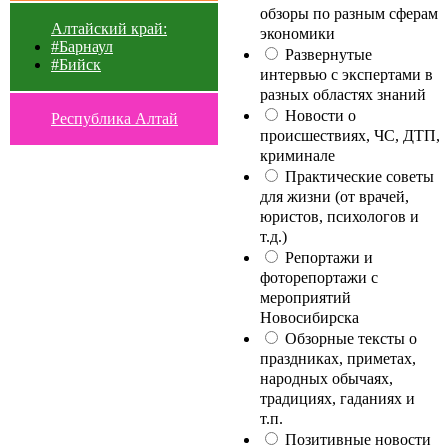
обзоры по разным сферам
Алтайский край:
экономики
#Барнаул
Развернутые
#Бийск
интервью с экспертами в
разных областях знаний
Новости о
Республика Алтай
происшествиях, ЧС, ДТП,
криминале
Практические советы
для жизни (от врачей,
юристов, психологов и
т.д.)
Репортажи и
фоторепортажи с
мероприятий
Новосибирска
Обзорные тексты о
праздниках, приметах,
народных обычаях,
традициях, гаданиях и
т.п.
Позитивные новости