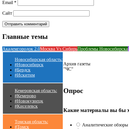
Email
*
Сайт
Главные темы
Академгородок 2.0
Москва Vs Сибирь
Проблемы Новосибирска
Новосибирская область:
Архив газеты
#Новосибирск
"ЧС"
#Бердск
#Искитим
Опрос
Кемеровская область:
#Кемерово
#Новокузнецк
#Киселевск
Какие материалы вы бы 
Томская область:
Аналитические обзоры 
#Томск