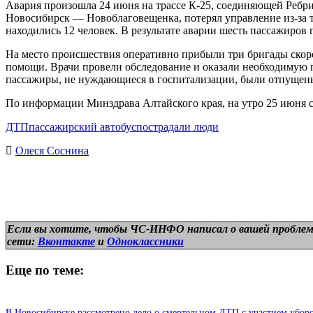
Авария произошла 24 июня на трассе К-25, соединяющей Ребри
Новосибирск — Новоблаговещенка, потерял управление из-за те
находились 12 человек. В результате аварии шесть пассажиров
На место происшествия оперативно прибыли три бригады скор
помощи. Врачи провели обследование и оказали необходимую 
пассажиры, не нуждающиеся в госпитализации, были отпущены
По информации Минздрава Алтайского края, на утро 25 июня 
ДТП
пассажирский автобус
пострадали люди
Олеся Соснина
Если вы хотите, чтобы ЧС-ИНФО написал о вашей проблем
сети:
Вконтакте
и
Одноклассники
Еще по теме:
В Новосибирске рассмотрено дело о смертельном ДТП с участием убор