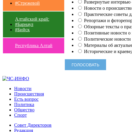
Развернутые интервью с
#Стрежевой
Новости о происшестви
Практические советы для
Алтайский край:
Репортажи и фоторепор
#Барнаул
Обзорные тексты о праз
#Бийск
Позитивные новости о п
Политические новости 
Материалы об актуальн
Республика Алтай
Исторические и краеве
Новости
Происшествия
Есть вопрос
Политика
Общество
Спорт
Совет Директоров
Редакция