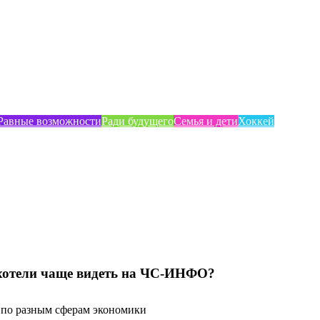
Равные возможности
Ради будущего
Семья и дети
Хоккей
хотели чаще видеть на ЧС-ИНФО?
по разным сферам экономики