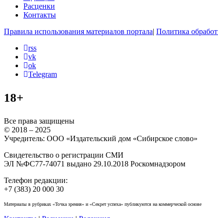
Расценки
Контакты
Правила использования материалов портала
|
Политика обработ
rss
vk
ok
Telegram
18+
Все права защищены
© 2018 – 2025
Учредитель: ООО «Издательский дом «Сибирское слово»
Свидетельство о регистрации СМИ
ЭЛ №ФС77-74071 выдано 29.10.2018 Роскомнадзором
Телефон редакции:
+7 (383) 20 000 30
Материалы в рубриках «Точка зрения» и «Секрет успеха» публикуются на коммерческой основе