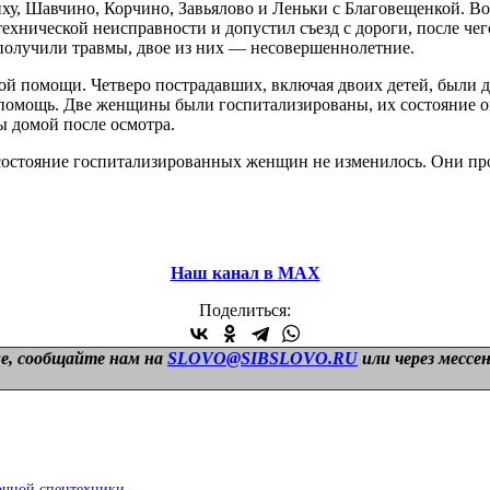
ху, Шавчино, Корчино, Завьялово и Леньки с Благовещенкой. Во
хнической неисправности и допустил съезд с дороги, после чег
 получили травмы, двое из них — несовершеннолетние.
ой помощи. Четверо пострадавших, включая двоих детей, были 
помощь. Две женщины были госпитализированы, их состояние оц
 домой после осмотра.
состояние госпитализированных женщин не изменилось. Они про
Наш канал в МАХ
Поделиться:
е, сообщайте нам на
SLOVO@SIBSLOVO.RU
или через мессе
очной спецтехники