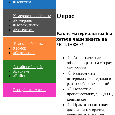
#Искитим
Опрос
Кемеровская область:
#Кемерово
#Новокузнецк
#Киселевск
Какие материалы вы бы
хотели чаще видеть на
Томская область:
ЧС-ИНФО?
#Томск
#Стрежевой
Аналитические
обзоры по разным сферам
Алтайский край:
экономики
#Барнаул
Развернутые
#Бийск
интервью с экспертами в
разных областях знаний
Новости о
Республика Алтай
происшествиях, ЧС, ДТП,
криминале
Практические советы
для жизни (от врачей,
юристов, психологов и