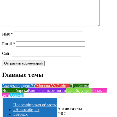
Имя
*
Email
*
Сайт
Главные темы
Академгородок 2.0
Москва Vs Сибирь
Проблемы
Новосибирска
Равные возможности
Ради будущего
Семья и
дети
Хоккей
Новосибирская область:
Архив газеты
#Новосибирск
"ЧС"
#Бердск