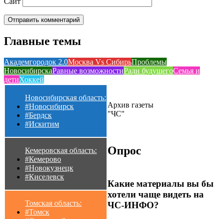
Сайт
Главные темы
Академгородок 2.0
Москва Vs Сибирь
Проблемы
Новосибирска
Равные возможности
Ради будущего
Семья и
дети
Хоккей
Новосибирская область:
Архив газеты
#Новосибирск
"ЧС"
#Бердск
#Искитим
Опрос
Кемеровская область:
#Кемерово
#Новокузнецк
#Киселевск
Какие материалы вы бы
хотели чаще видеть на
Томская область:
ЧС-ИНФО?
#Томск