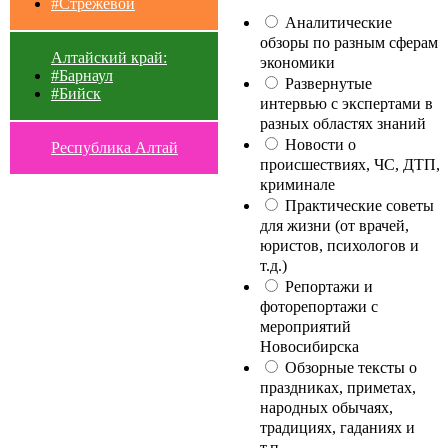
#Стрежевой
Аналитические
обзоры по разным сферам
Алтайский край:
экономики
#Барнаул
Развернутые
#Бийск
интервью с экспертами в
разных областях знаний
Новости о
Республика Алтай
происшествиях, ЧС, ДТП,
криминале
Практические советы
для жизни (от врачей,
юристов, психологов и
т.д.)
Репортажи и
фоторепортажи с
мероприятий
Новосибирска
Обзорные тексты о
праздниках, приметах,
народных обычаях,
традициях, гаданиях и
т.п.