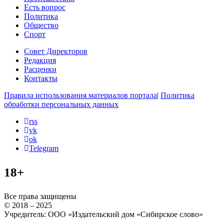
Есть вопрос
Политика
Общество
Спорт
Совет Директоров
Редакция
Расценки
Контакты
Правила использования материалов портала
|
Политика
обработки персональных данных
rss
vk
ok
Telegram
18+
Все права защищены
© 2018 – 2025
Учредитель: ООО «Издательский дом «Сибирское слово»