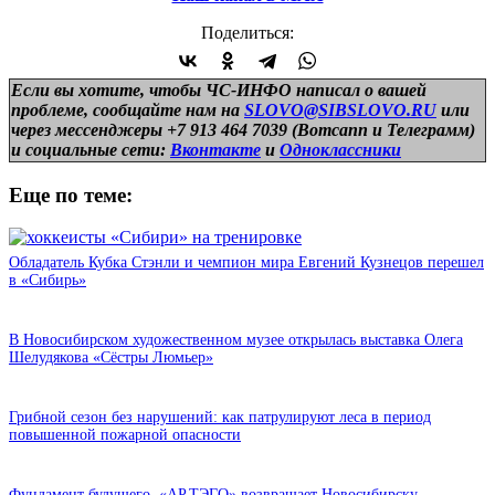
Поделиться:
Если вы хотите, чтобы ЧС-ИНФО написал о вашей
проблеме, сообщайте нам на
SLOVO@SIBSLOVO.RU
или
через мессенджеры +7 913 464 7039 (Вотсапп и Телеграмм)
и
социальные сети:
Вконтакте
и
Одноклассники
Еще по теме:
Обладатель Кубка Стэнли и чемпион мира Евгений Кузнецов перешел
в «Сибирь»
В Новосибирском художественном музее открылась выставка Олега
Шелудякова «Сёстры Люмьер»
Грибной сезон без нарушений: как патрулируют леса в период
повышенной пожарной опасности
Фундамент будущего. «АР.ТЭГО» возвращает Новосибирску