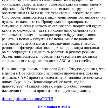
министрам, заместителям и руководителям муниципальных
образований: «Если сегодня есть сигналы о трудностях с
обеспечением ГСМ на вашей территории, работайте с ними.
Со стороны минпромторга такой мониторинг организован, но
нужны сигналы с мест. Прошу глав контролировать
ситуацию, и если у кого-то из сельхозпроизводителей будут
какие-то сложности – давать информацию оперативно в
минсельхоз, коллеги с минпромторгом будут оперативно
решать. В целом – ситуация не новая, мы с подобными
ситуациями сталкивались в предыдущие годы, в период
ремонта нефтеперерабатывающих заводов, когда поставки
были сокращены. Научились работать в ручном режиме.
Задача минпромторга – обеспечить устойчивые поставки
топлива на все заправки, включая АЗС малых сетей».
И. о. министра промышленности Денис Рягузов доложил, что
в целом в Новосибирске с заправкой проблем нет, хотя на
отдельных АЗС приостановлен отпуск топлива физическим
лицам. В районах Новосибирской области, где не
присутствует «Газпромнефть», меры для обеспечения
населения топливом принимаются в ручном режиме.
бензин
дефицит бензина
ТОП 5
Наш канал в МАХ