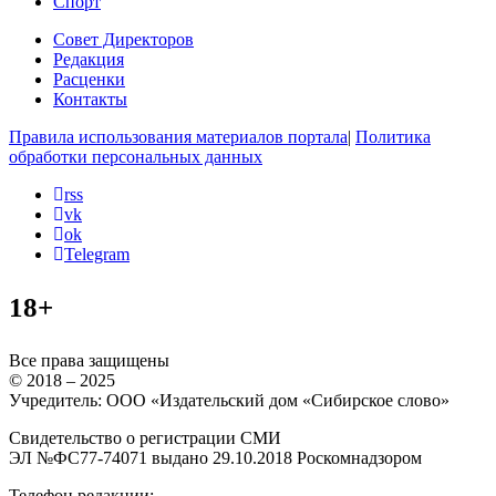
Спорт
Совет Директоров
Редакция
Расценки
Контакты
Правила использования материалов портала
|
Политика
обработки персональных данных
rss
vk
ok
Telegram
18+
Все права защищены
© 2018 – 2025
Учредитель: ООО «Издательский дом «Сибирское слово»
Свидетельство о регистрации СМИ
ЭЛ №ФС77-74071 выдано 29.10.2018 Роскомнадзором
Телефон редакции: