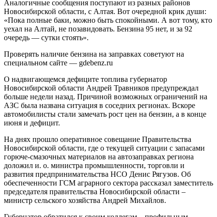
Аналогичные сообщения поступают из разных районов
Новосибирской области, с Алтая. Вот очередной крик души:
«Пока полные баки, можно быть спокойными. А вот тому, кто
уехал на Алтай, не позавидовать. Бензина 95 нет, и за 92
очередь — сутки стоять».
Проверять наличие бензина на заправках советуют на
специальном сайте — gdebenz.ru
О надвигающемся дефиците топлива губернатор
Новосибирской области Андрей Травников предупреждал
больше недели назад. Причиной возможных ограничений на
АЗС была названа ситуация в соседних регионах. Вскоре
автомобилисты стали замечать рост цен на бензин, а в конце
июня и дефицит.
На днях прошло оперативное совещание Правительства
Новосибирской области, где о текущей ситуации с запасами
горюче-смазочных материалов на автозаправках региона
доложил и. о. министра промышленности, торговли и
развития предпринимательства НСО Денис Рягузов. Об
обеспеченности ГСМ аграрного сектора рассказал заместитель
председателя правительства Новосибирской области –
министр сельского хозяйства Андрей Михайлов.
Губернатор обратился к своим коллегам – профильным