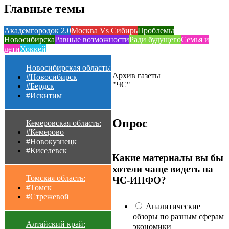
Главные темы
Академгородок 2.0
Москва Vs Сибирь
Проблемы
Новосибирска
Равные возможности
Ради будущего
Семья и
дети
Хоккей
Новосибирская область:
Архив газеты
#Новосибирск
"ЧС"
#Бердск
#Искитим
Опрос
Кемеровская область:
#Кемерово
#Новокузнецк
#Киселевск
Какие материалы вы бы
хотели чаще видеть на
Томская область:
ЧС-ИНФО?
#Томск
#Стрежевой
Аналитические
обзоры по разным сферам
Алтайский край:
экономики