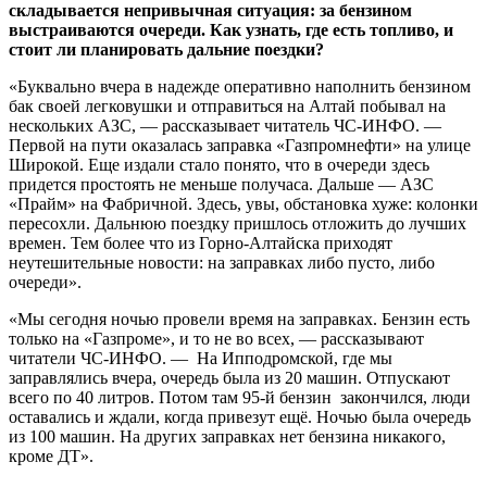
складывается непривычная ситуация: за бензином
выстраиваются очереди. Как узнать, где есть топливо, и
стоит ли планировать дальние поездки?
«Буквально вчера в надежде оперативно наполнить бензином
бак своей легковушки и отправиться на Алтай побывал на
нескольких АЗС, — рассказывает читатель ЧС-ИНФО. —
Первой на пути оказалась заправка «Газпромнефти» на улице
Широкой. Еще издали стало понято, что в очереди здесь
придется простоять не меньше получаса. Дальше — АЗС
«Прайм» на Фабричной. Здесь, увы, обстановка хуже: колонки
пересохли. Дальнюю поездку пришлось отложить до лучших
времен. Тем более что из Горно-Алтайска приходят
неутешительные новости: на заправках либо пусто, либо
очереди».
«Мы сегодня ночью провели время на заправках. Бензин есть
только на «Газпроме», и то не во всех, — рассказывают
читатели ЧС-ИНФО. — На Ипподромской, где мы
заправлялись вчера, очередь была из 20 машин. Отпускают
всего по 40 литров. Потом там 95-й бензин закончился, люди
оставались и ждали, когда привезут ещё. Ночью была очередь
из 100 машин. На других заправках нет бензина никакого,
кроме ДТ».