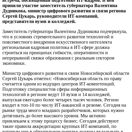
встреча, посвященная подготовке ИТ-кадров. В ней
приняли участие заместитель губернатора Валентина
Дудникова, министр цифрового развития и связи региона
Сергей Цукарь, руководители ИТ-компаний,
представители вузов и колледжей.
Заместитель губернатора Валентина Дудникова подчеркнула,
что в условиях стремительного развития технологий и
повсеместного внедрения искусственного интеллекта
региональная кадровая политика в ИТ-сфере должна
строиться на принципах гибкости, оперативности и
непрерывной связки образования с реальным сектором
экономики.
Министр цифрового развития и связи Новосибирской области
Сергей Цукарь отметил: «Новосибирская область по праву
считается одним из ведущих центров ИТ-компетенций.
Подготовку специалистов сферы информационных
технологий в регионе ведут 10 вузов и 14 колледжей,
выпуская ежегодно более четырех тысяч человек. Регион
входит в топ-10 по числу ИТ-вакансий и резюме. Сегодня на
рынке труда много младших разработчиков, которых нужно
дотягивать до более высокого уровня. Мы активно
привлекаем к этому процессу бизнес. Сегодня действуют
такие правила аккредитации крупных ИТ-компаний, по
которым они в обязательном порядке должны вкладывать в