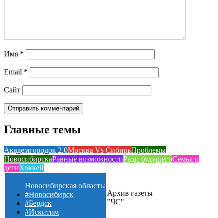
Имя
*
Email
*
Сайт
Главные темы
Академгородок 2.0
Москва Vs Сибирь
Проблемы
Новосибирска
Равные возможности
Ради будущего
Семья и
дети
Хоккей
Новосибирская область:
Архив газеты
#Новосибирск
"ЧС"
#Бердск
#Искитим