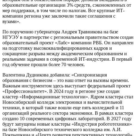
образовательные организации 3% средств, сэкономленных от
мер поддержки, в том числе по налогам. Все крупные ИТ-
компании региона уже заключили такие соглашения с
вузами».
По поручению губернатора Андрея Травникова на базе
НГУЭУ в партнерстве с региональным правительством создан
образовательный проект «Лабс» компании РВБ. Он направлен
на подготовку высококвалифицированных кадров и
сокращение разрыва между академическим образованием и
реальными задачами в современной ИТ-индустрии. В первый
год обучение прошли более 70 человек.
Валентина Дудникова добавила: «Синхронизация
образования с бизнесом – это наш ответ на вызовы времени.
Важным инструментом здесь выступает федеральный проект
«Профессионалитет». В 2024 году в регионе уже создан
кластер «Информационные технологии». Ядром кластера стал
Новосибирский колледж электроники и вычислительной
техники, в который также вошли еще пять колледжей и 11
организаций реального сектора экономики. В рамках кластера
создано 10 современных цифровых лабораторий. В 2027 году
будут запущены новые кластеры «Индустрия робототехники»
на базе Новосибирского технического колледжа им. А.И.
Покрышкина и «Центр развития перспективных технологий»