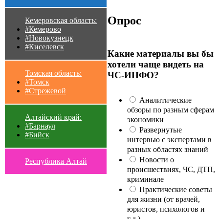
Опрос
Кемеровская область:
#Кемерово
#Новокузнецк
#Киселевск
Какие материалы вы бы
хотели чаще видеть на
Томская область:
ЧС-ИНФО?
#Томск
#Стрежевой
Аналитические
обзоры по разным сферам
Алтайский край:
экономики
#Барнаул
Развернутые
#Бийск
интервью с экспертами в
разных областях знаний
Новости о
Республика Алтай
происшествиях, ЧС, ДТП,
криминале
Практические советы
для жизни (от врачей,
юристов, психологов и
т.д.)