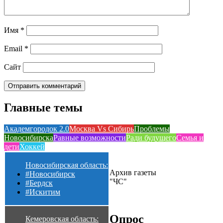
Имя
*
Email
*
Сайт
Главные темы
Академгородок 2.0
Москва Vs Сибирь
Проблемы
Новосибирска
Равные возможности
Ради будущего
Семья и
дети
Хоккей
Новосибирская область:
Архив газеты
#Новосибирск
"ЧС"
#Бердск
#Искитим
Опрос
Кемеровская область: