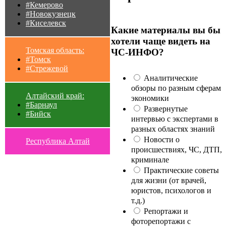
#Кемерово
#Новокузнецк
#Киселевск
Какие материалы вы бы
хотели чаще видеть на
Томская область:
ЧС-ИНФО?
#Томск
#Стрежевой
Аналитические
обзоры по разным сферам
Алтайский край:
экономики
#Барнаул
Развернутые
#Бийск
интервью с экспертами в
разных областях знаний
Новости о
Республика Алтай
происшествиях, ЧС, ДТП,
криминале
Практические советы
для жизни (от врачей,
юристов, психологов и
т.д.)
Репортажи и
фоторепортажи с