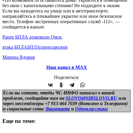
«По возможности оставайтесь дома! Укройтесь в помещении
без окон с капитальными стенами! Не подходите к окнам.
Если вы находитесь на улице или в автотранспорте,
направляйтесь в ближайшее укрытие или иное безопасное
место. Телефон экстренных оперативных служб -112», —
сообщается в канале.
Ранее БПЛА атаковали Омск
.
атака БПЛА
БПЛА
происшесвия
Марина Вдовик
Наш канал в МАХ
Поделиться:
Если вы хотите, чтобы ЧС-ИНФО написал о вашей
проблеме, сообщайте нам на
SLOVO@SIBSLOVO.RU
или
через мессенджеры +7 913 464 7039 (Вотсапп и Телеграмм)
и
социальные сети:
Вконтакте
и
Одноклассники
Еще по теме: