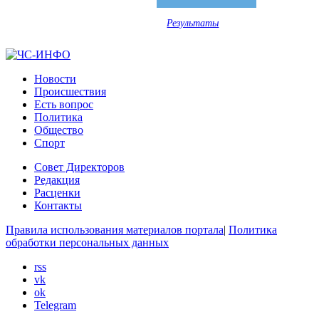
Результаты
Новости
Происшествия
Есть вопрос
Политика
Общество
Спорт
Совет Директоров
Редакция
Расценки
Контакты
Правила использования материалов портала
|
Политика
обработки персональных данных
rss
vk
ok
Telegram