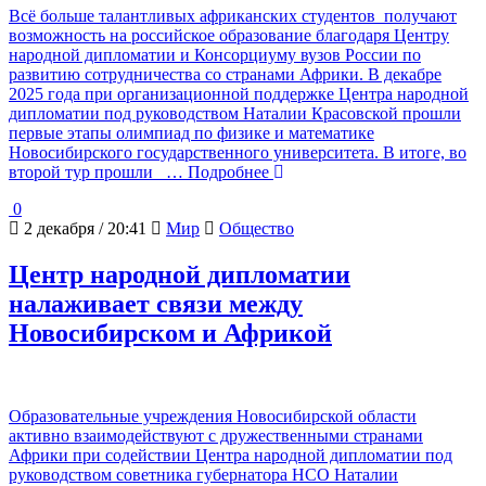
Всё больше талантливых африканских студентов получают
возможность на российское образование благодаря Центру
народной дипломатии и Консорциуму вузов России по
развитию сотрудничества со странами Африки. В декабре
2025 года при организационной поддержке Центра народной
дипломатии под руководством Наталии Красовской прошли
первые этапы олимпиад по физике и математике
Новосибирского государственного университета. В итоге, во
второй тур прошли
… Подробнее
0
2 декабря / 20:41
Мир
Общество
Центр народной дипломатии
налаживает связи между
Новосибирском и Африкой
Образовательные учреждения Новосибирской области
активно взаимодействуют с дружественными странами
Африки при содействии Центра народной дипломатии под
руководством советника губернатора НСО Наталии