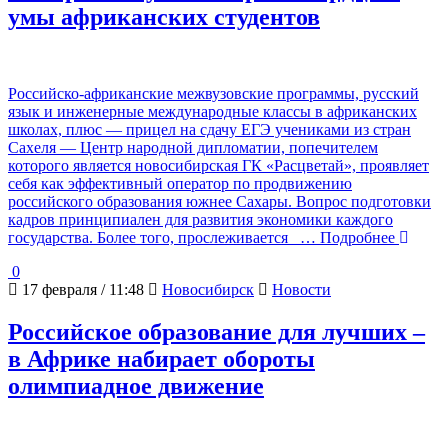
умы африканских студентов
Российско-африканские межвузовские программы, русский
язык и инженерные международные классы в африканских
школах, плюс — прицел на сдачу ЕГЭ учениками из стран
Сахеля — Центр народной дипломатии, попечителем
которого является новосибирская ГК «Расцветай», проявляет
себя как эффективный оператор по продвижению
российского образования южнее Сахары. Вопрос подготовки
кадров принципиален для развития экономики каждого
государства. Более того, прослеживается
… Подробнее
0
17 февраля / 11:48
Новосибирск
Новости
Российское образование для лучших –
в Африке набирает обороты
олимпиадное движение