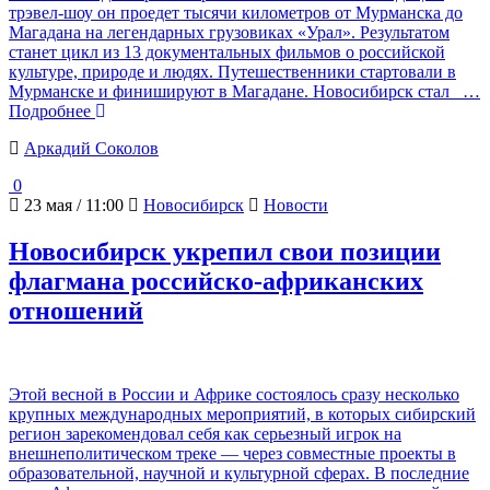
трэвел-шоу он проедет тысячи километров от Мурманска до
Магадана на легендарных грузовиках «Урал». Результатом
станет цикл из 13 документальных фильмов о российской
культуре, природе и людях. Путешественники стартовали в
Мурманске и финишируют в Магадане. Новосибирск стал
…
Подробнее
Аркадий Соколов
0
23 мая / 11:00
Новосибирск
Новости
Новосибирск укрепил свои позиции
флагмана российско-африканских
отношений
Этой весной в России и Африке состоялось сразу несколько
крупных международных мероприятий, в которых сибирский
регион зарекомендовал себя как серьезный игрок на
внешнеполитическом треке — через совместные проекты в
образовательной, научной и культурной сферах. В последние