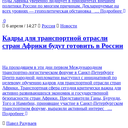
годы Африка уверенно лидирует в приоритетах внешней
политики России по многим причинам. Декларируемые на
всех уровнях — геополитическая обстановка
… Подробнее
0
6 апреля / 14:27
Россия
Новости
Кадры для транспортной отрасли
стран Африки будут готовить в России
На проходящем в эти дни первом Международном
транспортно-логистическом форуме в Санкт-Петербурге
Центр народной дипломатии выступил с инициативой по
целевому обучению кадров для транспортной отрасли стран
Африки. Транспортная сфера сегодня критически важна для
активно развивающихся экономик и государственной
безопасности стран Африки. Представители Ганы, Бурунди,
Того и Намибии, принявшие участие в Санкт-Петербургском
транспортном форуме, выразили активный интерес
…
Подробнее
Павел Разуваев