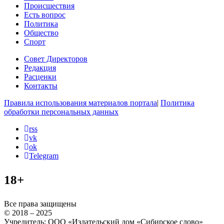
Происшествия
Есть вопрос
Политика
Общество
Спорт
Совет Директоров
Редакция
Расценки
Контакты
Правила использования материалов портала
|
Политика
обработки персональных данных
rss
vk
ok
Telegram
18+
Все права защищены
© 2018 – 2025
Учредитель: ООО «Издательский дом «Сибирское слово»