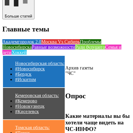
Больше статей
Главные темы
Академгородок 2.0
Москва Vs Сибирь
Проблемы
Новосибирска
Равные возможности
Ради будущего
Семья и
дети
Хоккей
Новосибирская область:
Архив газеты
#Новосибирск
"ЧС"
#Бердск
#Искитим
Опрос
Кемеровская область:
#Кемерово
#Новокузнецк
#Киселевск
Какие материалы вы бы
хотели чаще видеть на
Томская область:
ЧС-ИНФО?
#Томск