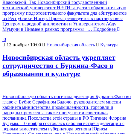
Красовской. Так Новосибирский государственный
технический университет НЭТИ запустил образовательную
программу подготовительного факультета для абитуриентов
из Республики Нигер. Проект реализуется в партнерстве с
Центром народной дипломатии и Университетом Абду
Мумуни в Ниамее в рамках программы
… Подробнее
0
12 ноября / 10:00
Новосибирская область
Культура
Новосибирская область укрепляет
сотрудничество с Буркина-Фасо в
образовании и культуре
Новосибирскую область посетила делегация Буркина-Фасо во
главе с Бубие Серафином Бадоло, руководителем миссии
кабинета министерства промышленности, торговли и
народных ремесел, а также при участии советника-
посланника Посольства этой страны в РФ Тиганде Флорана
Бугумы. 10 ноября состоялась рабочая встреча делегации с
первым заместителем губернатора региона Юрием