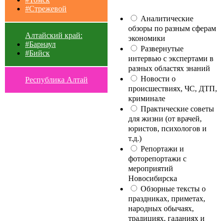
#Стрежевой
Аналитические
обзоры по разным сферам
Алтайский край:
экономики
#Барнаул
Развернутые
#Бийск
интервью с экспертами в
разных областях знаний
Новости о
Республика Алтай
происшествиях, ЧС, ДТП,
криминале
Практические советы
для жизни (от врачей,
юристов, психологов и
т.д.)
Репортажи и
фоторепортажи с
мероприятий
Новосибирска
Обзорные тексты о
праздниках, приметах,
народных обычаях,
традициях, гаданиях и