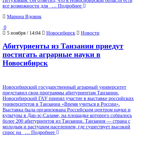
Петуховым. Он отметил, что в Новосибирской области есть
все возможности для
… Подробнее
Марина Вдовик
0
5 ноября / 14:04
Новосибирск
Новости
Абитуриенты из Танзании приедут
постигать аграрные науки в
Новосибирск
Новосибирский государственный аграрный университет
представил свои программы абитуриентам Танзании.
Новосибирский ГАУ принял участие в выставке российских
университетов в Танзании «Время учиться в России».
Выставка была организована Российским центром науки и
культуры в Дар-эс-Саламе, на площадке которого собралось
более 200 абитуриентов из Танзании. Танзания — страна с
молодым и растущим населением, где существует высокий
спрос на
… Подробнее