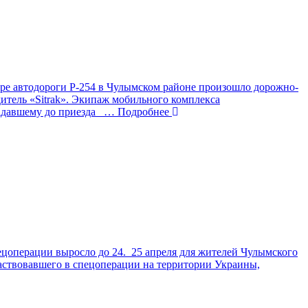
тре автодороги Р-254 в Чулымском районе произошло дорожно-
дитель «Sitrak». Экипаж мобильного комплекса
адавшему до приезда
… Подробнее
цоперации выросло до 24. 25 апреля для жителей Чулымского
аствовавшего в спецоперации на территории Украины,