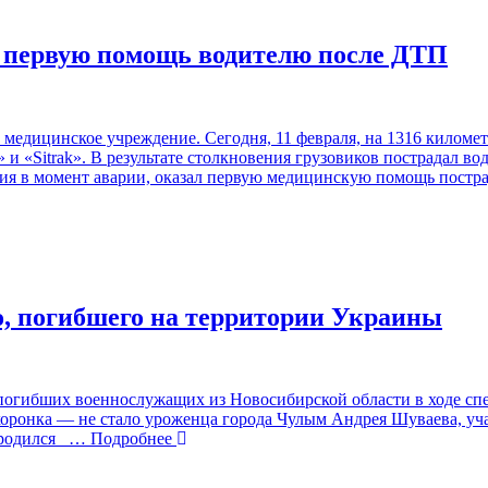
первую помощь водителю после ДТП
медицинское учреждение. Сегодня, 11 февраля, на 1316 киломе
и «Sitrak». В результате столкновения грузовиков пострадал во
ия в момент аварии, оказал первую медицинскую помощь постр
, погибшего на территории Украины
огибших военнослужащих из Новосибирской области в ходе спе
хоронка — не стало уроженца города Чулым Андрея Шуваева, уч
 родился
… Подробнее