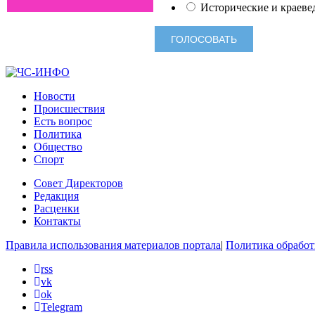
Исторические и краеве
Новости
Происшествия
Есть вопрос
Политика
Общество
Спорт
Совет Директоров
Редакция
Расценки
Контакты
Правила использования материалов портала
|
Политика обработ
rss
vk
ok
Telegram