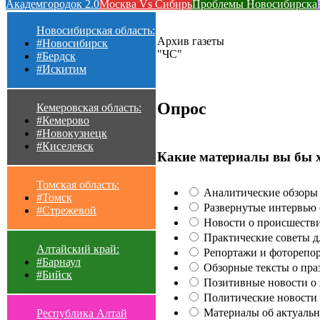
Академгородок 2.0
Москва Vs Сибирь
Проблемы Новосибирска
Новосибирская область:
Архив газеты
#Новосибирск
"ЧС"
#Бердск
#Искитим
Опрос
Кемеровская область:
#Кемерово
#Новокузнецк
#Киселевск
Какие материалы вы бы 
Томская область:
Аналитические обзоры 
#Томск
Развернутые интервью с
#Стрежевой
Новости о происшестви
Практические советы для
Алтайский край:
Репортажи и фоторепор
#Барнаул
Обзорные тексты о праз
#Бийск
Позитивные новости о п
Политические новости 
Материалы об актуальн
Республика Алтай