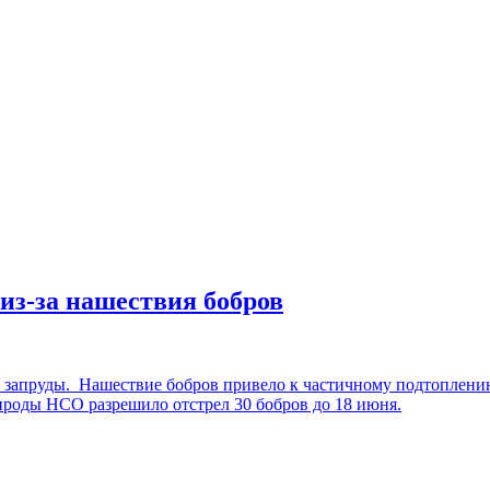
из-за нашествия бобров
ь запруды. Нашествие бобров привело к частичному подтоплени
роды НСО разрешило отстрел 30 бобров до 18 июня.