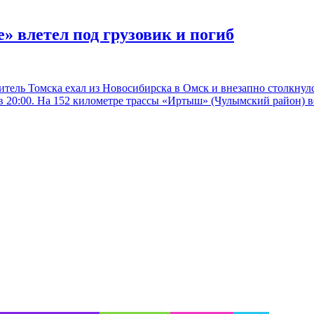
» влетел под грузовик и погиб
тель Томска ехал из Новосибирска в Омск и внезапно столкнул
в 20:00. На 152 километре трассы «Иртыш» (Чулымский район) во