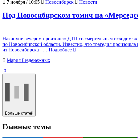
7 ноября / 10:05
Новосибирск
Новости
Под Новосибирском томич на «Мерседсе
Накануне вечером произошло ДТП со смертельным исходом: жи
по Новосибирской области. Известно, что трагедия произошла 
из Новосибирска
… Подробнее
Мария Безденежных
0
Больше статей
Главные темы