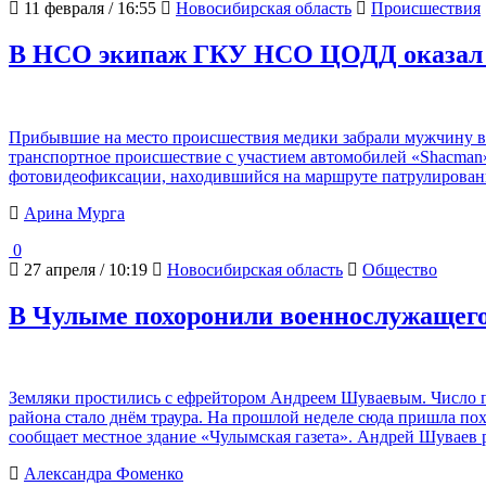
11 февраля / 16:55
Новосибирская область
Происшествия
В НСО экипаж ГКУ НСО ЦОДД оказал 
Прибывшие на место происшествия медики забрали мужчину в 
транспортное происшествие с участием автомобилей «Shacman» 
фотовидеофиксации, находившийся на маршруте патрулирован
Арина Мурга
0
27 апреля / 10:19
Новосибирская область
Общество
В Чулыме похоронили военнослужащего
Земляки простились с ефрейтором Андреем Шуваевым. Число п
района стало днём траура. На прошлой неделе сюда пришла по
сообщает местное здание «Чулымская газета». Андрей Шуваев
Александра Фоменко