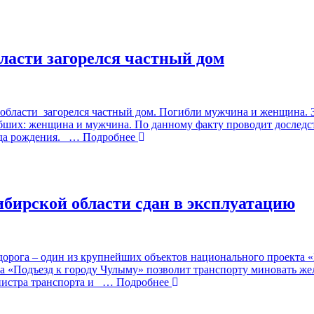
ласти загорелся частный дом
 области загорелся частный дом. Погибли мужчина и женщина. 
ибших: женщина и мужчина. По данному факту проводит досле
да рождения.
… Подробнее
бирской области сдан в эксплуатацию
орога – один из крупнейших объектов национального проекта «
а «Подъезд к городу Чулыму» позволит транспорту миновать ж
нистра транспорта и
… Подробнее