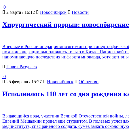
0
2 марта / 16:12
Новосибирск
Новости
Хирургический прорыв: новосибирские
Впервые в России операция миоэктомии при гипертрофической
похожие операции выполнялись только в Китае. Пациенткой ста
напоминающую последствия инфаркта миокарда, хотя активны
Павел Разуваев
0
25 февраля / 15:27
Новосибирск
Общество
Исполнилось 110 лет со дня рождения
Выдающийся врач, участник Великой Отечественной войны, ла
Евгений Мешалкин провел еще студентом. В полевых условиях 
мединститута, спас раненого солдата, сумев зажать осколочну