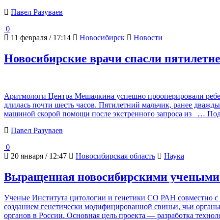
Павел Разуваев
0
11 февраля / 17:14
Новосибирск
Новости
Новосибирские врачи спасли пятилетне
Аритмологи Центра Мешалкина успешно прооперировали ребенка 
длилась почти шесть часов. Пятилетний мальчик, ранее дваж
машиной скорой помощи после экстренного запроса из
… Под
Павел Разуваев
0
20 января / 12:47
Новосибирская область
Наука
Выращенная новосибирскими учеными с
Ученые Института цитологии и генетики СО РАН совместно с
созданием генетически модифицированной свиньи, чьи органы
органов в России. Основная цель проекта — разработка технол