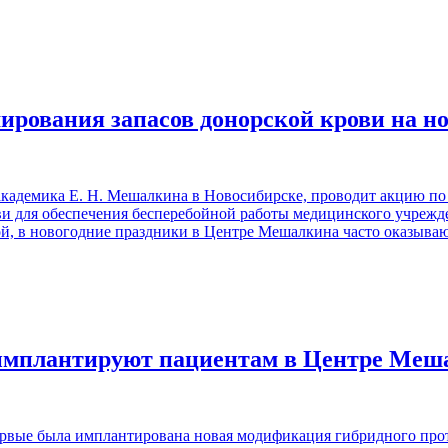
ирования запасов донорской крови на н
кадемика Е. Н. Мешалкина в Новосибирске, проводит акцию по
ви для обеспечения бесперебойной работы медицинского учрежд
й, в новогодние праздники в Центре Мешалкина часто оказыва
 имплантируют пациентам в Центре Меш
рвые была имплантирована новая модификация гибридного проте