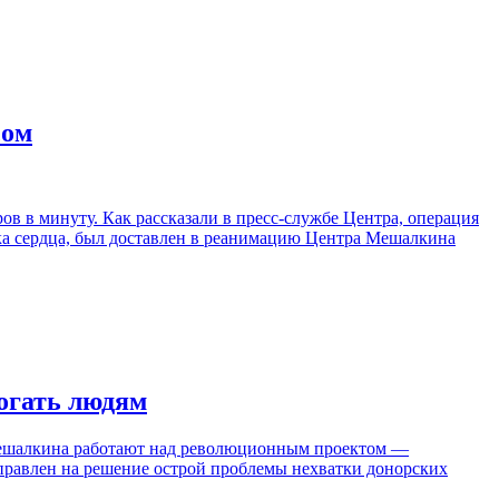
сом
в в минуту. Как рассказали в пресс-службе Центра, операция
ка сердца, был доставлен в реанимацию Центра Мешалкина
огать людям
Мешалкина работают над революционным проектом —
правлен на решение острой проблемы нехватки донорских