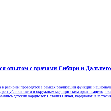
я опытом с врачами Сибири и Дальнего
 регионы проводятся в рамках реализации функций национальн
, республиканским и окружным медицинским организациям, ок
авились детский кардиолог Наталия Ничай, кардиолог Анастаси