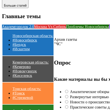
Больше статей
Главные темы
Академгородок 2.0
Москва Vs Сибирь
Проблемы Новосибирска
Новосибирская область:
Архив газеты
#Новосибирск
"ЧС"
#Бердск
#Искитим
Опрос
Кемеровская область:
#Кемерово
#Новокузнецк
#Киселевск
Какие материалы вы бы 
Томская область:
Аналитические обзоры 
#Томск
Развернутые интервью с
#Стрежевой
Новости о происшестви
Практические советы для