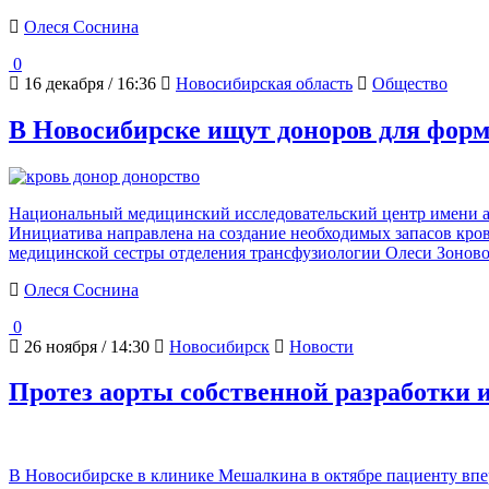
Олеся Соснина
0
16 декабря / 16:36
Новосибирская область
Общество
В Новосибирске ищут доноров для форм
Национальный медицинский исследовательский центр имени а
Инициатива направлена на создание необходимых запасов кро
медицинской сестры отделения трансфузиологии Олеси Зoново
Олеся Соснина
0
26 ноября / 14:30
Новосибирск
Новости
Протез аорты собственной разработки
В Новосибирске в клинике Мешалкина в октябре пациенту впе