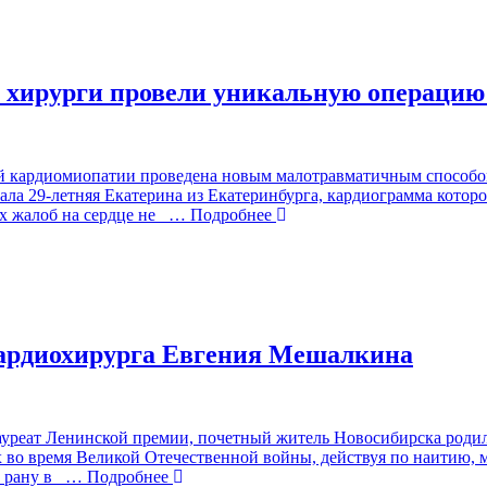
 хирурги провели уникальную операцию 
 кардиомиопатии проведена новым малотравматичным способом –
ла 29-летняя Екатерина из Екатеринбурга, кардиограмма которой
х жалоб на сердце не
… Подробнее
 кардиохирурга Евгения Мешалкина
уреат Ленинской премии, почетный житель Новосибирска родилс
во время Великой Отечественной войны, действуя по наитию, мо
ю рану в
… Подробнее