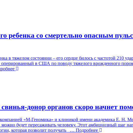
го ребенка со смертельно опасным пуль
в тяжелом состоянии – его сердце билось с частотой 210 ударо
ды оперированный в США по поводу тяжелого врожденного поро
робнее
винья-донор органов скоро начнет пом
 компанией «М-Геномика» и клиникой имени академика Е. Н. 
 можно будет пересаживать человеку. Этот амбициозный шаг на
огии, которая позволит получать
… Подробнее