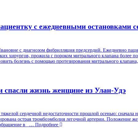
пациентку с ежедневными остановками с
новне с диагнозом фибрилляция предсердий. Ежедневно пациент
ских хирургов, прожила с пороком митрального клапана более 
новить болезнь с помощью протезирования митрального клапана
и спасли жизнь женщине из Улан-Удэ
 тяжелой сердечной недостаточности прошлой осенью: сначала не
стирована острая тромбоэмболия легочной артерии. Положение 
 обращение в
… Подробнее