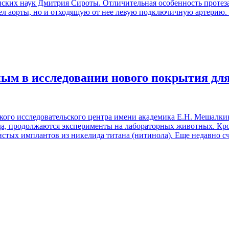
ских наук Дмитрия Сироты. Отличительная особенность протеза 
дел аорты, но и отходящую от нее левую подключичную артерию.
ым в исследовании нового покрытия дл
го исследовательского центра имени академика Е.Н. Мешалкин
нда, продолжаются эксперименты на лабораторных животных. К
стых имплантов из никелида титана (нитинола). Еще недавно сч