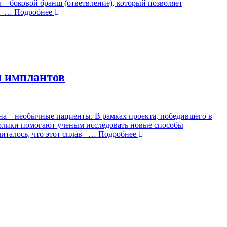
– боковой бранш (ответвление), который позволяет
… Подробнее
я имплантов
а – необычные пациенты. В рамках проекта, победившего в
ролики помогают ученым исследовать новые способы
италось, что этот сплав
… Подробнее