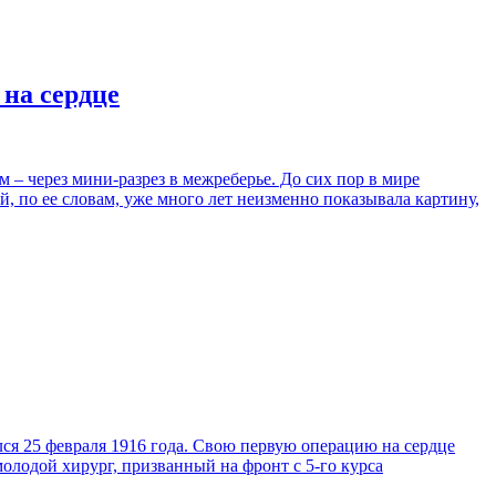
на сердце
 через мини-разрез в межреберье. До сих пор в мире
, по ее словам, уже много лет неизменно показывала картину,
я 25 февраля 1916 года. Свою первую операцию на сердце
лодой хирург, призванный на фронт с 5-го курса