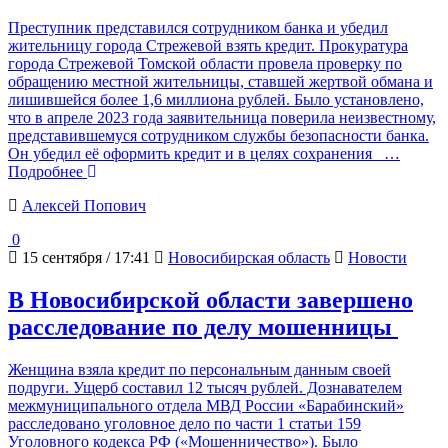
Преступник представился сотрудником банка и убедил
жительницу города Стрежевой взять кредит. Прокуратура
города Стрежевой Томской области провела проверку по
обращению местной жительницы, ставшей жертвой обмана и
лишившейся более 1,6 миллиона рублей. Было установлено,
что в апреле 2023 года заявительница поверила неизвестному,
представившемуся сотрудником службы безопасности банка.
Он убедил её оформить кредит и в целях сохранения
…
Подробнее
Алексей Попович
0
15 сентября / 17:41
Новосибирская область
Новости
В Новосибирской области завершено
расследование по делу мошенницы
Женщина взяла кредит по персональным данным своей
подруги. Ущерб составил 12 тысяч рублей. Дознавателем
межмуниципального отдела МВД России «Барабинский»
расследовано уголовное дело по части 1 статьи 159
Уголовного кодекса РФ («Мошенничество»). Было