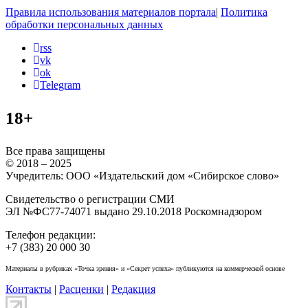
Правила использования материалов портала
|
Политика
обработки персональных данных
rss
vk
ok
Telegram
18+
Все права защищены
© 2018 – 2025
Учредитель: ООО «Издательский дом «Сибирское слово»
Свидетельство о регистрации СМИ
ЭЛ №ФС77-74071 выдано 29.10.2018 Роскомнадзором
Телефон редакции:
+7 (383) 20 000 30
Материалы в рубриках «Точка зрения» и «Секрет успеха» публикуются на коммерческой основе
Контакты
|
Расценки
|
Редакция