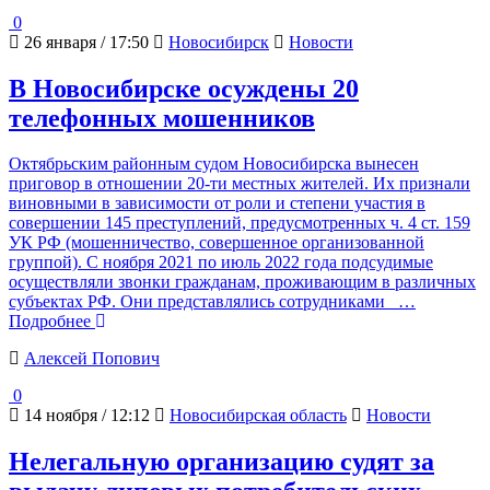
0
26 января / 17:50
Новосибирск
Новости
В Новосибирске осуждены 20
телефонных мошенников
Октябрьским районным судом Новосибирска вынесен
приговор в отношении 20-ти местных жителей. Их признали
виновными в зависимости от роли и степени участия в
совершении 145 преступлений, предусмотренных ч. 4 ст. 159
УК РФ (мошенничество, совершенное организованной
группой). С ноября 2021 по июль 2022 года подсудимые
осуществляли звонки гражданам, проживающим в различных
субъектах РФ. Они представлялись сотрудниками
…
Подробнее
Алексей Попович
0
14 ноября / 12:12
Новосибирская область
Новости
Нелегальную организацию судят за