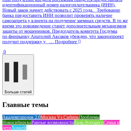
идентификационный номер налогоплательщика (ИНН).
Новый закон начнет действовать с 2025 года. Требование
банка предоставить ИНН позволит проверять наличие
самозапрета у клиента на получение заемных средств. В то же
время это нововведение станет дополнительным механизмом
защиты от мошенников. Председатель комитета Госдумы
по финрынку Анатолий Аксаков убежден, что законопроект
получит поддержку у
… Подробнее
0
Больше статей
Главные темы
Академгородок 2.0
Москва Vs Сибирь
Проблемы
Новосибирска
Равные возможности
Ради будущего
Семья и
дети
Хоккей