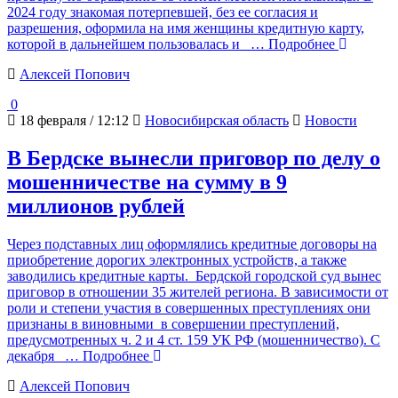
2024 году знакомая потерпевшей, без ее согласия и
разрешения, оформила на имя женщины кредитную карту,
которой в дальнейшем пользовалась и
… Подробнее
Алексей Попович
0
18 февраля / 12:12
Новосибирская область
Новости
В Бердске вынесли приговор по делу о
мошенничестве на сумму в 9
миллионов рублей
Через подставных лиц оформлялись кредитные договоры на
приобретение дорогих электронных устройств, а также
заводились кредитные карты. Бердской городской суд вынес
приговор в отношении 35 жителей региона. В зависимости от
роли и степени участия в совершенных преступлениях они
признаны в виновными в совершении преступлений,
предусмотренных ч. 2 и 4 ст. 159 УК РФ (мошенничество). С
декабря
… Подробнее
Алексей Попович