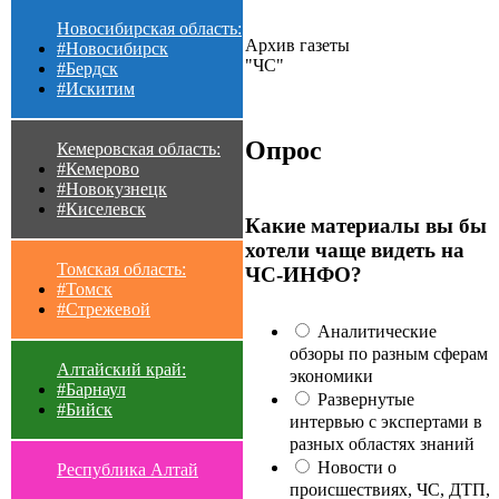
Новосибирская область:
Архив газеты
#Новосибирск
"ЧС"
#Бердск
#Искитим
Опрос
Кемеровская область:
#Кемерово
#Новокузнецк
#Киселевск
Какие материалы вы бы
хотели чаще видеть на
Томская область:
ЧС-ИНФО?
#Томск
#Стрежевой
Аналитические
обзоры по разным сферам
Алтайский край:
экономики
#Барнаул
Развернутые
#Бийск
интервью с экспертами в
разных областях знаний
Новости о
Республика Алтай
происшествиях, ЧС, ДТП,