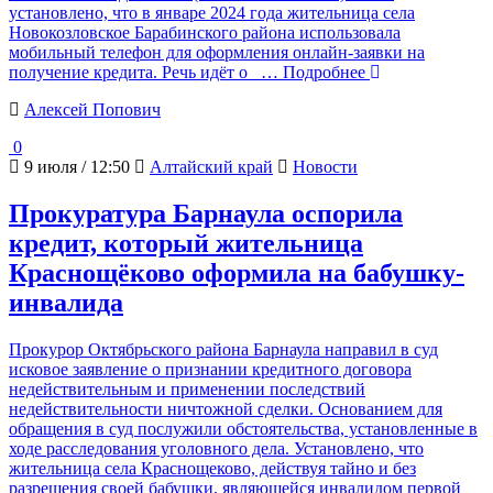
установлено, что в январе 2024 года жительница села
Новокозловское Барабинского района использовала
мобильный телефон для оформления онлайн-заявки на
получение кредита. Речь идёт о
… Подробнее
Алексей Попович
0
9 июля / 12:50
Алтайский край
Новости
Прокуратура Барнаула оспорила
кредит, который жительница
Краснощёково оформила на бабушку-
инвалида
Прокурор Октябрьского района Барнаула направил в суд
исковое заявление о признании кредитного договора
недействительным и применении последствий
недействительности ничтожной сделки. Основанием для
обращения в суд послужили обстоятельства, установленные в
ходе расследования уголовного дела. Установлено, что
жительница села Краснощеково, действуя тайно и без
разрешения своей бабушки, являющейся инвалидом первой