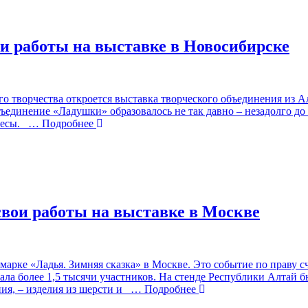
ои работы на выставке в Новосибирске
о творчества откроется выставка творческого объединения из А
единение «Ладушки» образовалось не так давно – незадолго до 
ресы.
… Подробнее
вои работы на выставке в Москве
марке «Ладья. Зимняя сказка» в Москве. Это событие по праву 
ла более 1,5 тысячи участников. На стенде Республики Алтай б
я, – изделия из шерсти и
… Подробнее