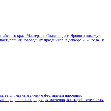
лтайского края. Мастера из Славгорода и Ярового покажут
наступления новогодних праздников, в декабре 2024 года. За
считается главным зимним фестивалем народных
ыла представлена продукция мастеров, в которой сочетаются