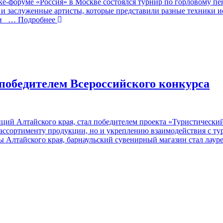
ке-форуме «Россия» в Москве состоялся турнир по горловому пен
и заслуженные артисты, которые представили разные техники ис
ли
… Подробнее
победителем Всероссийского конкурса
иций Алтайского края, стал победителем проекта «Туристическ
 ассортименту продукции, но и укреплению взаимодействия с т
 Алтайского края, барнаульский сувенирный магазин стал лаур