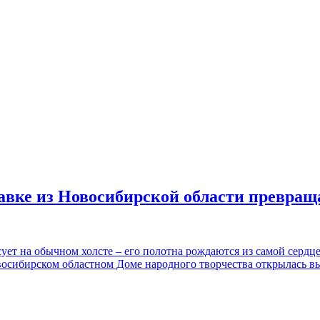
авке из Новосибирской области превращ
ет на обычном холсте – его полотна рождаются из самой сердце
овосибирском областном Доме народного творчества открылась в