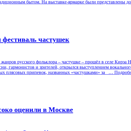
традиционным бытом. На выставке-ярмарке были представлены 
л фестиваль частушек
анров русского фольклора – частушке – прошёл в селе Кирза Н
сни, гармонистов и зрителей, открылся выступлением вокально
лых плясовых припевок, названных «частушками» за
… Подроб
соко оценили в Москве