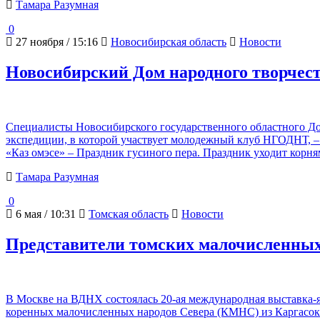
Тамара Разумная
0
27 ноября / 15:16
Новосибирская область
Новости
Новосибирский Дом народного творчес
Специалисты Новосибирского государственного областного До
экспедиции, в которой участвует молодежный клуб НГОДНТ, – и
«Каз омэсе» – Праздник гусиного пера. Праздник уходит корням
Тамара Разумная
0
6 мая / 10:31
Томская область
Новости
Представители томских малочисленных
В Москве на ВДНХ состоялась 20-ая международная выставка-я
коренных малочисленных народов Севера (КМНС) из Каргасокс