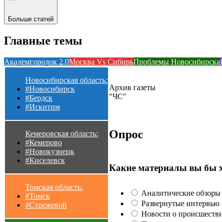
Больше статей
Главные темы
Академгородок 2.0
Москва Vs Сибирь
Проблемы Новосибирска
Новосибирская область:
Архив газеты
#Новосибирск
"ЧС"
#Бердск
#Искитим
Опрос
Кемеровская область:
#Кемерово
#Новокузнецк
#Киселевск
Какие материалы вы бы 
Томская область:
Аналитические обзоры 
#Томск
Развернутые интервью с
#Стрежевой
Новости о происшестви