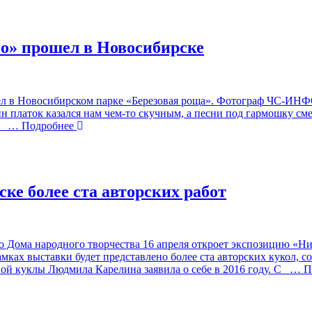
о» прошел в Новосибирске
л в Новосибирском парке «Березовая роща». Фотограф ЧС-ИНФО
кин платок казался нам чем-то скучным, а песни под гармошку 
м
… Подробнее
ке более ста авторских работ
 Дома народного творчества 16 апреля откроет экспозицию «Ни
ках выставки будет представлено более ста авторских кукол, 
ой куклы Людмила Карелина заявила о себе в 2016 году. С
… По