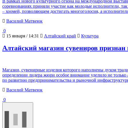
В рамках нового культурного сезона на международной выстав
соревнованиях приняли участие как молодые исполнители, так 
– хоомей, позволяющем достигать многоголосия, а исполните
Василий Матвеюк
0
15 января / 14:31
Алтайский край
Культура
Алтайский магазин сувениров признан 
Магазин, сувенирные изделия которого наполнены духом трад
определении лидера жюри особое внимание уделило не только
по развитию предпринимательства и рыночной инфраструктуры
Василий Матвеюк
0