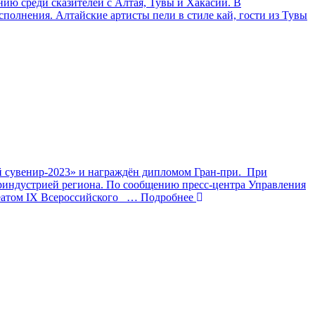
ию среди сказителей с Алтая, Тувы и Хакасии. В
полнения. Алтайские артисты пели в стиле кай, гости из Тувы
ий сувенир-2023» и награждён дипломом Гран-при. При
уриндустрией региона. По сообщению пресс-центра Управления
еатом IX Всероссийского
… Подробнее