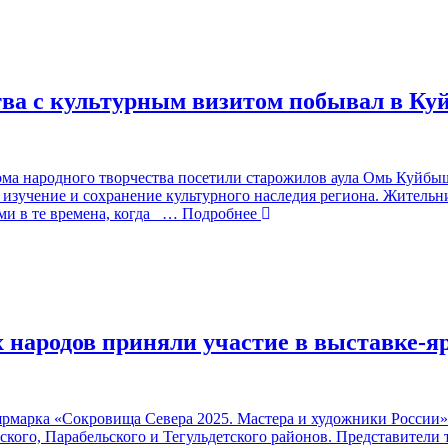
тва с культурным визитом побывал в К
ма народного творчества посетили старожилов аула Омь Куйбыш
зучение и сохранение культурного наследия региона. Жительниц
и в те времена, когда
… Подробнее
 народов приняли участие в выставке-я
рмарка «Сокровища Севера 2025. Мастера и художники России».
кого, Парабельского и Тегульдетского районов. Представители