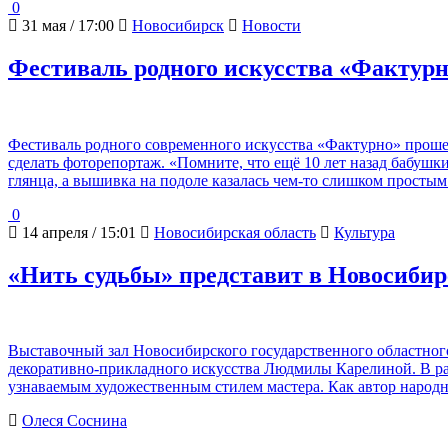
0
31 мая / 17:00
Новосибирск
Новости
Фестиваль родного искусства «Фактурн
Фестиваль родного современного искусства «Фактурно» проше
сделать фоторепортаж. «Помните, что ещё 10 лет назад бабуш
глянца, а вышивка на подоле казалась чем-то слишком просты
0
14 апреля / 15:01
Новосибирская область
Культура
«Нить судьбы» представит в Новосибирс
Выставочный зал Новосибирского государственного областного
декоративно‑прикладного искусства Людмилы Карелиной. В рам
узнаваемым художественным стилем мастера. Как автор народн
Олеся Соснина