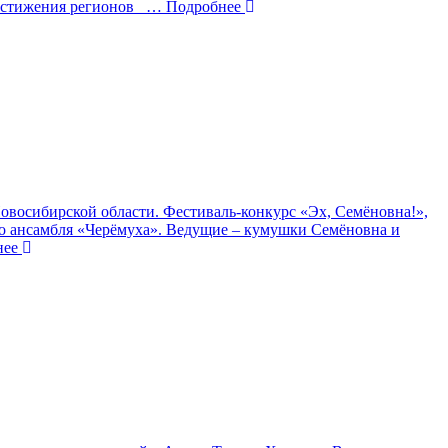
достижения регионов
… Подробнее
овосибирской области. Фестиваль-конкурс «Эх, Семёновна!»,
го ансамбля «Черёмуха». Ведущие – кумушки Семёновна и
нее