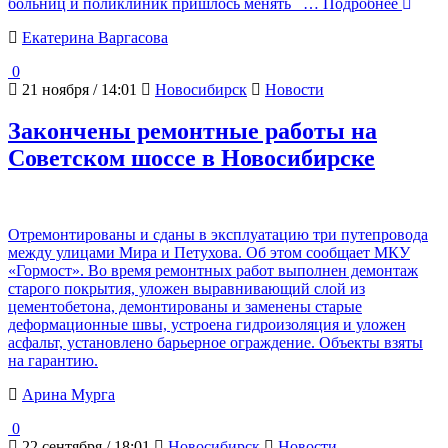
больниц и поликлиник пришлось менять
… Подробнее
Екатерина Варгасова
0
21 ноября / 14:01
Новосибирск
Новости
Закончены ремонтные работы на
Советском шоссе в Новосибирске
Отремонтированы и сданы в эксплуатацию три путепровода
между улицами Мира и Петухова. Об этом сообщает МКУ
«Гормост». Во время ремонтных работ выполнен демонтаж
старого покрытия, уложен выравнивающий слой из
цементобетона, демонтированы и заменены старые
деформационные швы, устроена гидроизоляция и уложен
асфальт, установлено барьерное ограждение. Объекты взяты
на гарантию.
Арина Мурга
0
22 сентября / 18:01
Новосибирск
Новости