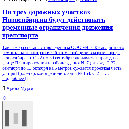
На трех дорожных участках
Новосибирска будут действовать
временные ограничения движения
транспорта
Такая мера связана с проведением ООО «НТСК» аварийного
ремонта на теплотрассе. Об этом сообщили в мэрии города
Новосибирска. С 22 по 30 сентября закрывается проезд по
улице Планировочной в районе здания № 7 (гараж). С 22
сентября по 13 октября на 5 метров сужается проезжая часть
улицы Пролетарской в районе здания № 164. С 21
…
Подробнее
Арина Мурга
0