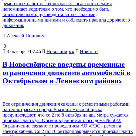
ремонтных работ на теплотрассе. Госавтоинспекция
напоминает водителям о том, что необходимо быть
внимательными, руководствоваться знаками,
информационными щитами и соблюдать правила дорожного
движения.
Алексей Попович
0
3 октября / 07:46
Новосибирск
Новости
В Новосибирске введены временные
ограничения движения автомобилей в
Октябрьском и Ленинском районах
Все ограничения движения связаны с ремонтными работами
на теплотрассах города. В мэрии Новосибирска
предупреждают, что со 2 по 8 октября на два метра сужается
проезжая часть ул. Обской в районе жилого дома № 50/2.
Ограничение связано с проведением АО «РЭС» ремонта
электрокабеля. Со 2 по 16 октября закрывается проезжая часть