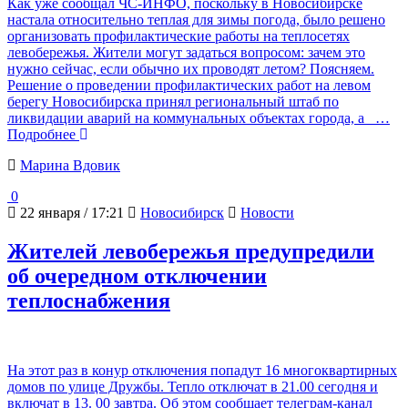
Как уже сообщал ЧС-ИНФО, поскольку в Новосибирске
настала относительно теплая для зимы погода, было решено
организовать профилактические работы на теплосетях
левобережья. Жители могут задаться вопросом: зачем это
нужно сейчас, если обычно их проводят летом? Поясняем.
Решение о проведении профилактических работ на левом
берегу Новосибирска принял региональный штаб по
ликвидации аварий на коммунальных объектах города, а
…
Подробнее
Марина Вдовик
0
22 января / 17:21
Новосибирск
Новости
Жителей левобережья предупредили
об очередном отключении
теплоснабжения
На этот раз в конур отключения попадут 16 многоквартирных
домов по улице Дружбы. Тепло отключат в 21.00 сегодня и
включат в 13. 00 завтра. Об этом сообщает телеграм-канал