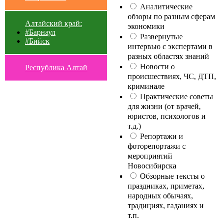
Аналитические
обзоры по разным сферам
Алтайский край:
экономики
#Барнаул
Развернутые
#Бийск
интервью с экспертами в
разных областях знаний
Новости о
Республика Алтай
происшествиях, ЧС, ДТП,
криминале
Практические советы
для жизни (от врачей,
юристов, психологов и
т.д.)
Репортажи и
фоторепортажи с
мероприятий
Новосибирска
Обзорные тексты о
праздниках, приметах,
народных обычаях,
традициях, гаданиях и
т.п.