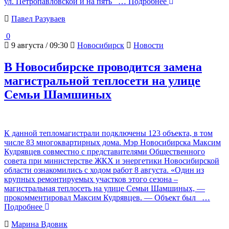
ул. Петропавловской и на пять
… Подробнее
Павел Разуваев
0
9 августа / 09:30
Новосибирск
Новости
В Новосибирске проводится замена
магистральной теплосети на улице
Семьи Шамшиных
К данной тепломагистрали подключены 123 объекта, в том
числе 8️3 многоквартирных дома. Мэр Новосибирска Максим
Кудрявцев совместно с представителями Общественного
совета при министерстве ЖКХ и энергетики Новосибирской
области ознакомились с ходом работ 8 августа. «Один из
крупных ремонтируемых участков этого сезона –
магистральная теплосеть на улице Семьи Шамшиных, —
прокомментировал Максим Кудрявцев. — Объект был
…
Подробнее
Марина Вдовик