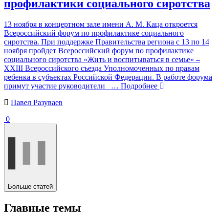
профилактики социального сиротства
13 ноября в концертном зале имени А. М. Каца откроется
Всероссийский форум по профилактике социального
сиротства. При поддержке Правительства региона с 13 по 14
ноября пройдет Всероссийский форум по профилактике
социального сиротства «Жить и воспитываться в семье» –
XXIII Всероссийского съезда Уполномоченных по правам
ребенка в субъектах Российской Федерации. В работе форума
примут участие руководители
… Подробнее
Павел Разуваев
0
Больше статей
Главные темы