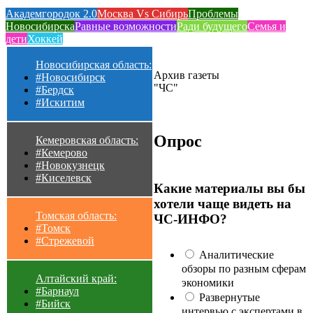
Академгородок 2.0
Москва Vs Сибирь
Проблемы
Новосибирска
Равные возможности
Ради будущего
Семья и
дети
Хоккей
Новосибирская область:
Архив газеты
#Новосибирск
"ЧС"
#Бердск
#Искитим
Опрос
Кемеровская область:
#Кемерово
#Новокузнецк
#Киселевск
Какие материалы вы бы
хотели чаще видеть на
Томская область:
ЧС-ИНФО?
#Томск
#Стрежевой
Аналитические
обзоры по разным сферам
Алтайский край:
экономики
#Барнаул
Развернутые
#Бийск
интервью с экспертами в