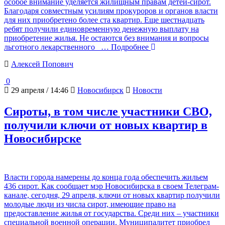
особое внимание уделяется жилищным правам детей-сирот.
Благодаря совместным усилиям прокуроров и органов власти
для них приобретено более ста квартир. Еще шестнадцать
ребят получили единовременную денежную выплату на
приобретение жилья. Не остаются без внимания и вопросы
льготного лекарственного
… Подробнее
Алексей Попович
0
29 апреля / 14:46
Новосибирск
Новости
Сироты, в том числе участники СВО,
получили ключи от новых квартир в
Новосибирске
Власти города намерены до конца года обеспечить жильем
436 сирот. Как сообщает мэр Новосибирска в своем Телеграм-
канале, сегодня, 29 апреля, ключи от новых квартир получили
молодые люди из числа сирот, имеющие право на
предоставление жилья от государства. Среди них – участники
специальной военной операции. Муниципалитет приобрел