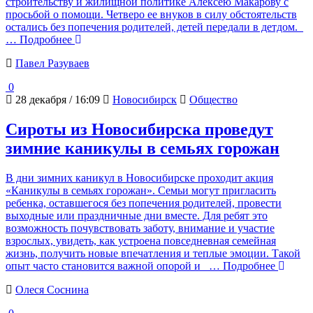
строительству и жилищной политике Алексею Макарову с
просьбой о помощи. Четверо ее внуков в силу обстоятельств
остались без попечения родителей, детей передали в детдом.
… Подробнее
Павел Разуваев
0
28 декабря / 16:09
Новосибирск
Общество
Сироты из Новосибирска проведут
зимние каникулы в семьях горожан
В дни зимних каникул в Новосибирске проходит акция
«Каникулы в семьях горожан». Семьи могут пригласить
ребенка, оставшегося без попечения родителей, провести
выходные или праздничные дни вместе. Для ребят это
возможность почувствовать заботу, внимание и участие
взрослых, увидеть, как устроена повседневная семейная
жизнь, получить новые впечатления и теплые эмоции. Такой
опыт часто становится важной опорой и
… Подробнее
Олеся Соснина