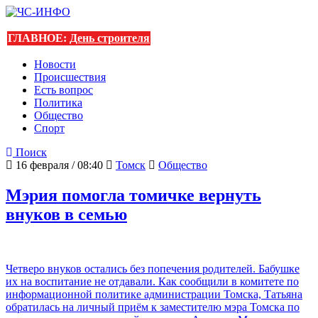
ГЛАВНОЕ:
День строителя
Новости
Происшествия
Есть вопрос
Политика
Общество
Спорт
Поиск
16 февраля / 08:40
Томск
Общество
Мэрия помогла томичке вернуть
внуков в семью
Четверо внуков остались без попечения родителей. Бабушке
их на воспитание не отдавали. Как сообщили в комитете по
информационной политике администрации Томска, Татьяна
обратилась на личный приём к заместителю мэра Томска по