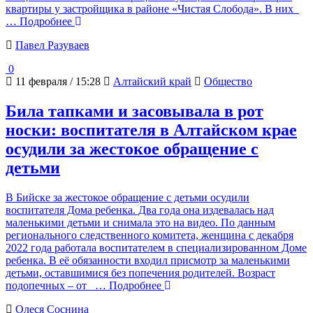
квартиры у застройщика в районе «Чистая Слобода». В них
… Подробнее
Павел Разуваев
0
11 февраля / 15:28
Алтайский край
Общество
Била тапками и засовывала в рот
носки: воспитателя в Алтайском крае
осудили за жестокое обращение с
детьми
В Бийске за жестокое обращение с детьми осудили
воспитателя Дома ребенка. Два года она издевалась над
маленькими детьми и снимала это на видео. По данным
регионального следственного комитета, женщина с декабря
2022 года работала воспитателем в специализированном Доме
ребенка. В её обязанности входил присмотр за маленькими
детьми, оставшимися без попечения родителей. Возраст
подопечных – от
… Подробнее
Олеся Соснина