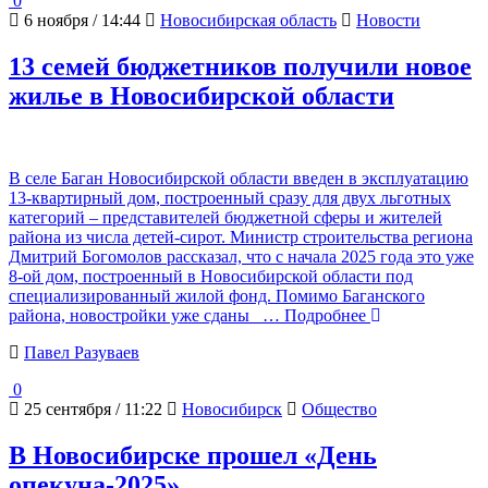
0
6 ноября / 14:44
Новосибирская область
Новости
13 семей бюджетников получили новое
жилье в Новосибирской области
В селе Баган Новосибирской области введен в эксплуатацию
13-квартирный дом, построенный сразу для двух льготных
категорий – представителей бюджетной сферы и жителей
района из числа детей-сирот. Министр строительства региона
Дмитрий Богомолов рассказал, что с начала 2025 года это уже
8-ой дом, построенный в Новосибирской области под
специализированный жилой фонд. Помимо Баганского
района, новостройки уже сданы
… Подробнее
Павел Разуваев
0
25 сентября / 11:22
Новосибирск
Общество
В Новосибирске прошел «День
опекуна-2025»