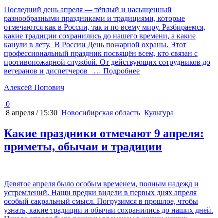
Последний день апреля — тёплый и насыщенный
разнообразными праздниками и традициями, которые
отмечаются как в России, так и по всему миру. Разбираемся,
какие традиции сохранились до нашего времени, а какие
канули в лету. В России День пожарной охраны. Этот
профессиональный праздник посвящён всем, кто связан с
противопожарной службой. От действующих сотрудников до
ветеранов и диспетчеров
… Подробнее
Алексей Попович
0
8 апреля / 15:30
Новосибирская область
Культура
Какие праздники отмечают 9 апреля:
приметы, обычаи и традиции
Девятое апреля было особым временем, полным надежд и
устремлений. Наши предки видели в первых днях апреля
особый сакральный смысл. Погрузимся в прошлое, чтобы
узнать, какие традиции и обычаи сохранились до наших дней.