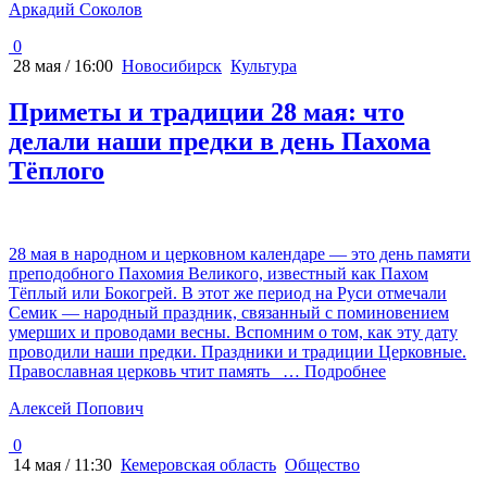
Аркадий Соколов
0
28 мая / 16:00
Новосибирск
Культура
Приметы и традиции 28 мая: что
делали наши предки в день Пахома
Тёплого
28 мая в народном и церковном календаре — это день памяти
преподобного Пахомия Великого, известный как Пахом
Тёплый или Бокогрей. В этот же период на Руси отмечали
Семик — народный праздник, связанный с поминовением
умерших и проводами весны. Вспомним о том, как эту дату
проводили наши предки. Праздники и традиции Церковные.
Православная церковь чтит память
… Подробнее
Алексей Попович
0
14 мая / 11:30
Кемеровская область
Общество