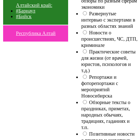
обзоры по разным сферам
Алтайский край:
экономики
#Барнаул
Развернутые
#Бийск
интервью с экспертами в
разных областях знаний
Новости о
Республика Алтай
происшествиях, ЧС, ДТП,
криминале
Практические советы
для жизни (от врачей,
юристов, психологов и
т.д.)
Репортажи и
фоторепортажи с
мероприятий
Новосибирска
Обзорные тексты о
праздниках, приметах,
народных обычаях,
традициях, гаданиях и
т.п.
Позитивные новости