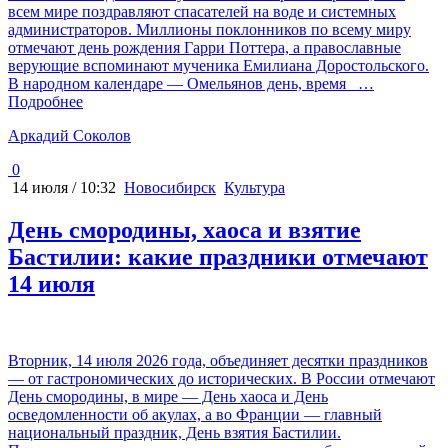
всем мире поздравляют спасателей на воде и системных
администраторов. Миллионы поклонников по всему миру
отмечают день рождения Гарри Поттера, а православные
верующие вспоминают мученика Емилиана Доростольского.
В народном календаре — Омельянов день, время
…
Подробнее
Аркадий Соколов
0
14 июля / 10:32
Новосибирск
Культура
День смородины, хаоса и взятие
Бастилии: какие праздники отмечают
14 июля
Вторник, 14 июля 2026 года, объединяет десятки праздников
— от гастрономических до исторических. В России отмечают
День смородины, в мире — День хаоса и День
осведомленности об акулах, а во Франции — главный
национальный праздник, День взятия Бастилии.