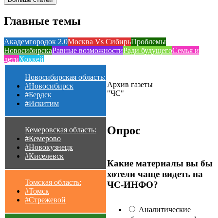
Главные темы
Академгородок 2.0
Москва Vs Сибирь
Проблемы
Новосибирска
Равные возможности
Ради будущего
Семья и
дети
Хоккей
Новосибирская область:
Архив газеты
#Новосибирск
"ЧС"
#Бердск
#Искитим
Опрос
Кемеровская область:
#Кемерово
#Новокузнецк
#Киселевск
Какие материалы вы бы
хотели чаще видеть на
Томская область:
ЧС-ИНФО?
#Томск
#Стрежевой
Аналитические