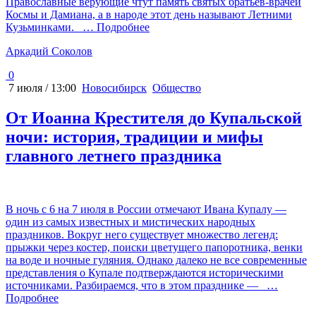
Православные верующие чтут память святых братьев-врачей
Космы и Дамиана, а в народе этот день называют Летними
Кузьминками.
… Подробнее
Аркадий Соколов
0
7 июля / 13:00
Новосибирск
Общество
От Иоанна Крестителя до Купальской
ночи: история, традиции и мифы
главного летнего праздника
В ночь с 6 на 7 июля в России отмечают Ивана Купалу —
один из самых известных и мистических народных
праздников. Вокруг него существует множество легенд:
прыжки через костер, поиски цветущего папоротника, венки
на воде и ночные гуляния. Однако далеко не все современные
представления о Купале подтверждаются историческими
источниками. Разбираемся, что в этом празднике —
…
Подробнее