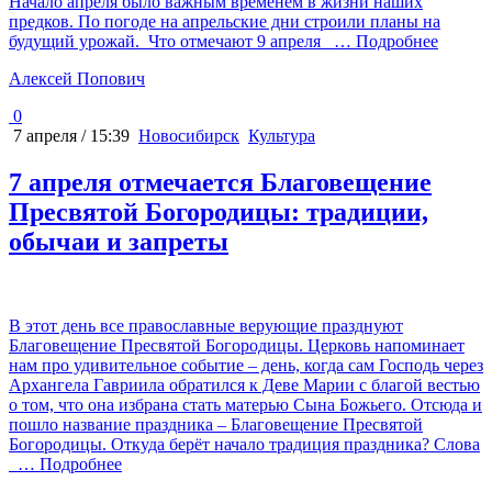
Начало апреля было важным временем в жизни наших
предков. По погоде на апрельские дни строили планы на
будущий урожай. Что отмечают 9 апреля
… Подробнее
Алексей Попович
0
7 апреля / 15:39
Новосибирск
Культура
7 апреля отмечается Благовещение
Пресвятой Богородицы: традиции,
обычаи и запреты
В этот день все православные верующие празднуют
Благовещение Пресвятой Богородицы. Церковь напоминает
нам про удивительное событие – день, когда сам Господь через
Архангела Гавриила обратился к Деве Марии с благой вестью
о том, что она избрана стать матерью Сына Божьего. Отсюда и
пошло название праздника – Благовещение Пресвятой
Богородицы. Откуда берёт начало традиция праздника? Слова
… Подробнее