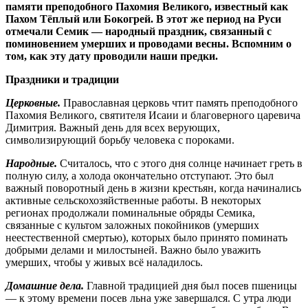
памяти преподобного Пахомия Великого, известный как
Пахом Тёплый или Бокогрей. В этот же период на Руси
отмечали Семик — народный праздник, связанный с
поминовением умерших и проводами весны. Вспомним о
том, как эту дату проводили наши предки.
Праздники и традиции
Церковные.
Православная церковь чтит память преподобного
Пахомия Великого, святителя Исаии и благоверного царевича
Димитрия. Важный день для всех верующих,
символизирующий борьбу человека с пороками.
Народные.
Считалось, что с этого дня солнце начинает греть в
полную силу, а холода окончательно отступают. Это был
важный поворотный день в жизни крестьян, когда начинались
активные сельскохозяйственные работы. В некоторых
регионах продолжали поминальные обряды Семика,
связанные с культом заложных покойников (умерших
неестественной смертью), которых было принято поминать
добрыми делами и милостыней. Важно было уважить
умерших, чтобы у живых всё наладилось.
Домашние дела.
Главной традицией дня был посев пшеницы
— к этому времени посев льна уже завершался. С утра люди