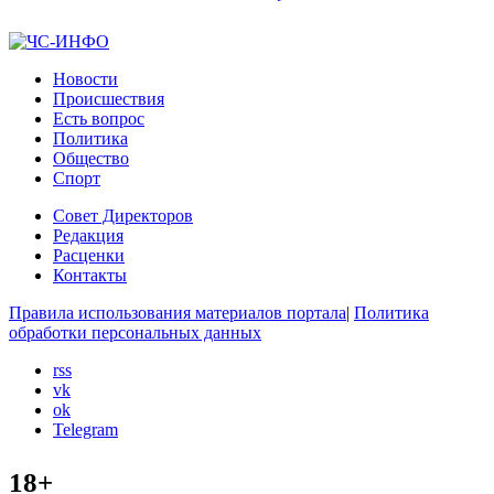
Новости
Происшествия
Есть вопрос
Политика
Общество
Спорт
Совет Директоров
Редакция
Расценки
Контакты
Правила использования материалов портала
|
Политика
обработки персональных данных
rss
vk
ok
Telegram
18+