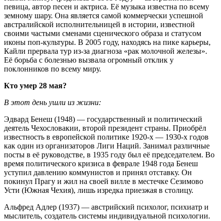
певица, автор песен и актриса. Её музыка известна по всему
земному шару. Она является самой коммерчески успешной
австралийской исполнительницей в истории, известной
своими частыми сменами сценического образа и статусом
иконы поп-культуры. В 2005 году, находясь на пике карьеры,
Кайли прервала тур из-за диагноза «рак молочной железы».
Её борьба с болезнью вызвала огромный отклик у
поклонников по всему миру.
Кто умер 28 мая?
В этот день ушли из жизни:
Эдвард Бенеш (1948) — государственный и политический
деятель Чехословакии, второй президент страны. Приобрёл
известность в европейской политике 1920-х — 1930-х годов
как один из организаторов Лиги Наций. Занимал различные
посты в её руководстве, в 1935 году был её председателем. Во
время политического кризиса в феврале 1948 года Бенеш
уступил давлению коммунистов и принял отставку. Он
покинул Прагу и жил на своей вилле в местечке Сезимово
Усти (Южная Чехия), лишь изредка приезжая в столицу.
Альфред Адлер (1937) — австрийский психолог, психиатр и
мыслитель, создатель системы индивидуальной психологии.