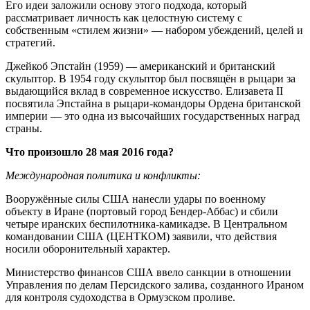
Его идеи заложили основу этого подхода, который
рассматривает личность как целостную систему с
собственным «стилем жизни» — набором убеждений, целей и
стратегий.
Джейкоб Эпстайн (1959) — американский и британский
скульптор. В 1954 году скульптор был посвящён в рыцари за
выдающийся вклад в современное искусство. Елизавета II
посвятила Эпстайна в рыцари-командоры Ордена британской
империи — это одна из высочайших государственных наград
страны.
Что произошло 28 мая 2016 года?
Международная политика и конфликты:
Вооружённые силы США нанесли удары по военному
объекту в Иране (портовый город Бендер-Аббас) и сбили
четыре иранских беспилотника-камикадзе. В Центральном
командовании США (ЦЕНТКОМ) заявили, что действия
носили оборонительный характер.
Министерство финансов США ввело санкции в отношении
Управления по делам Персидского залива, созданного Ираном
для контроля судоходства в Ормузском проливе.