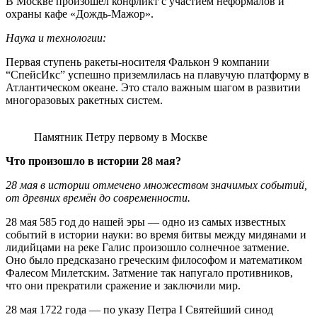
В Москве произошёл конфликт с участием неформалов и
охраны кафе «Дождь-Мажор».
Наука и технологии:
Первая ступень ракеты-носителя Фалькон 9 компании
“СпейсИкс” успешно приземлилась на плавучую платформу в
Атлантическом океане. Это стало важным шагом в развитии
многоразовых ракетных систем.
Памятник Петру первому в Москве
Что произошло в истории 28 мая?
28 мая в истории отмечено множеством значимых событий,
от древних времён до современности.
28 мая 585 год до нашей эры — одно из самых известных
событий в истории науки: во время битвы между мидянами и
лидийцами на реке Галис произошло солнечное затмение.
Оно было предсказано греческим философом и математиком
Фалесом Милетским. Затмение так напугало противников,
что они прекратили сражение и заключили мир.
28 мая 1722 года — по указу Петра I Святейший синод