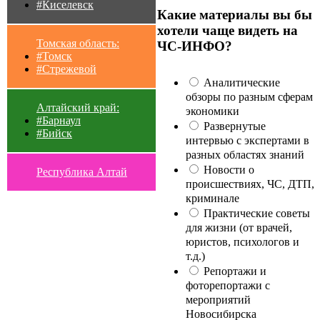
#Киселевск
Какие материалы вы бы
хотели чаще видеть на
Томская область:
ЧС-ИНФО?
#Томск
#Стрежевой
Аналитические
обзоры по разным сферам
Алтайский край:
экономики
#Барнаул
Развернутые
#Бийск
интервью с экспертами в
разных областях знаний
Новости о
Республика Алтай
происшествиях, ЧС, ДТП,
криминале
Практические советы
для жизни (от врачей,
юристов, психологов и
т.д.)
Репортажи и
фоторепортажи с
мероприятий
Новосибирска