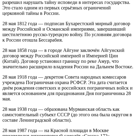
разрешил нарушать тайну исповеди в интересах государства.
Это стало одним из первых серьёзных ограничений
церковной тайны в России.
28 мая 1812 года — подписан Бухарестский мирный договор
между Российской и Османской империями, завершивший
шестилетнюю русско-турецкую войну. По условиям договора
к России отошла Бессарабия.
28 мая 1858 года — в городе Айгуне заключён Айгунский
договор между Российской империей и Империей Цин
(Китай). Договор установил границу по реке Амур, что
значительно расширило владения России на Дальнем Востоке.
28 мая 1918 года — декретом Совета народных комиссаров
учреждена Пограничная охрана РСФСР. Эта дата считается
днём рождения советских и российских пограничных войск и
является основанием для празднования Дня пограничника 28
мая.
28 мая 1938 года — образована Мурманская область как
самостоятельный субъект СССР (до этого она была округом в
составе Ленинградской области).
28 мая 1987 года — на Красной площади в Москве
приземлился легкомоторный самолёт «Сессна-172»,