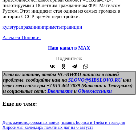
пилотируемый 18-летним гражданином ФРГ Матиасом
Рустом. Этот инцидент стал одним из самых громких в
истории СССР времён перестройки.
культура
праздники
приметы
традиции
Алексей Попович
Наш канал в МАХ
Поделиться:
Если вы хотите, чтобы ЧС-ИНФО написал о вашей
проблеме, сообщайте нам на
SLOVO@SIBSLOVO.RU
или
через мессенджеры +7 913 464 7039 (Вотсапп и Телеграмм)
и
социальные сети:
Вконтакте
и
Одноклассники
Еще по теме:
День железнодорожных войск, память Бориса и Глеба и трагедия
Хиросимы: календарь памятных дат на 6 августа