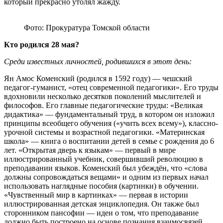
который прекрасно утолял жажду.
Фото: Прокуратура Томской области
Кто родился 28 мая?
Среди известных личностей, родившихся в этот день:
Ян Амос Коменский (родился в 1592 году) — чешский
педагог-гуманист, «отец современной педагогики». Его труды
вдохновили несколько десятков поколений мыслителей и
философов. Его главные педагогические труды: «Великая
дидактика» — фундаментальный труд, в котором он изложил
принципы всеобщего обучения («учить всех всему»), классно-
урочной системы и возрастной педагогики. «Материнская
школа» — книга о воспитании детей в семье с рождения до 6
лет. «Открытая дверь к языкам» — первый в мире
иллюстрированный учебник, совершивший революцию в
преподавании языков. Коменский был убеждён, что «слова
должны сопровождаться вещами» и одним из первых начал
использовать наглядные пособия (картинки) в обучении.
«Чувственный мир в картинках» — первая в истории
иллюстрированная детская энциклопедия. Он также был
сторонником пансофии — идеи о том, что преподавание
должно быть построено на основе познания взаимосвязей