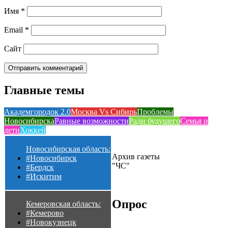
Имя
*
Email
*
Сайт
Главные темы
Академгородок 2.0
Москва Vs Сибирь
Проблемы
Новосибирска
Равные возможности
Ради будущего
Семья и
дети
Хоккей
Новосибирская область:
Архив газеты
#Новосибирск
"ЧС"
#Бердск
#Искитим
Опрос
Кемеровская область:
#Кемерово
#Новокузнецк