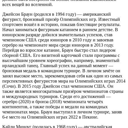
всех вещей во вселенной.
Джейсон Браун (родился в 1994 году) — американский
фигурист, бронзовый призёр Олимпийских игр. Известный
спортсмен вошёл в историю, показав блестящие результаты.
Начал заниматься фигурным катанием в раннем детстве. В
юниорском разряде добился значительных успехов, став
чемпионом США среди юниоров в 2010 году и завоевав
серебро на чемпионате мира среди юниоров в 2013 году.
Перейдя во взрослое катание, Браун быстро стал лидером
сборной США. Его визитной карточкой стали программы с
высочайшим уровнем хореографии, например, знаменитый
ирландский танец. Главный успех на данный момент —
бронзовая медаль в командном турнире. В личном зачёте он
занял высокое место, зарекомендовав себя как один из самых
перспективных фигуристов мира на Олимпийских играх 2014
(Сочи). В 2015 году Джейсон стал чемпионом США. Он
также является многократным призёром чемпионатов страны
и международных турниров. Среди его достижений —
серебро (2020) и бронза (2018) чемпионата четырёх
континентов, а также победы и медали на командных
чемпионатах мира. Браун выступил в личном турнире, заняв
6-е место на Олимпийских играх 2022 в Пекине.
Кайли Миноуг (родилась в 1968 году) — австралийская