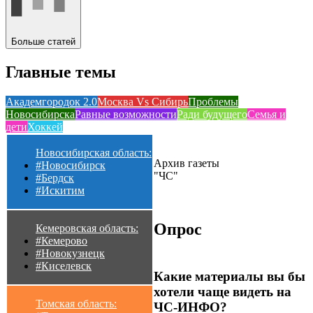
Больше статей
Главные темы
Академгородок 2.0
Москва Vs Сибирь
Проблемы
Новосибирска
Равные возможности
Ради будущего
Семья и
дети
Хоккей
Новосибирская область:
Архив газеты
#Новосибирск
"ЧС"
#Бердск
#Искитим
Опрос
Кемеровская область:
#Кемерово
#Новокузнецк
#Киселевск
Какие материалы вы бы
хотели чаще видеть на
Томская область:
ЧС-ИНФО?