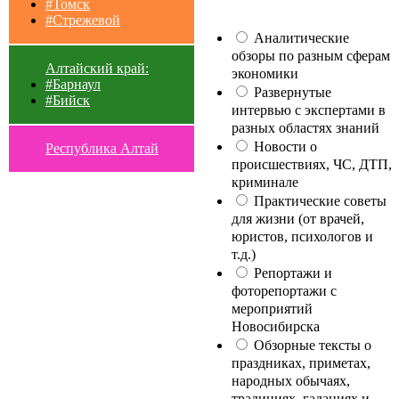
#Томск
#Стрежевой
Аналитические
обзоры по разным сферам
Алтайский край:
экономики
#Барнаул
Развернутые
#Бийск
интервью с экспертами в
разных областях знаний
Новости о
Республика Алтай
происшествиях, ЧС, ДТП,
криминале
Практические советы
для жизни (от врачей,
юристов, психологов и
т.д.)
Репортажи и
фоторепортажи с
мероприятий
Новосибирска
Обзорные тексты о
праздниках, приметах,
народных обычаях,
традициях, гаданиях и