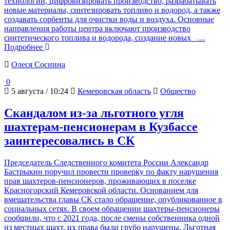
технологии, цифровизировать производство, разрабатывать
новые материалы, синтезировать топливо и водород, а также
создавать сорбенты для очистки воды и воздуха. Основные
направления работы центра включают производство
синтетического топлива и водорода, создание новых
…
Подробнее
Олеся Соснина
0
5 августа / 10:24
Кемеровская область
Общество
Скандалом из-за льготного угля
шахтерам-пенсионерам в Кузбассе
заинтересовались в СК
Председатель Следственного комитета России Александр
Бастрыкин поручил провести проверку по факту нарушения
прав шахтеров-пенсионеров, проживающих в поселке
Красногорский Кемеровской области. Основанием для
вмешательства главы СК стало обращение, опубликованное в
социальных сетях. В своем обращении шахтеры-пенсионеры
сообщили, что с 2021 года, после смены собственника одной
из местных шахт, их права были грубо нарушены. Льготная