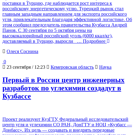
поставки в Турцию, где наблюдается рост интереса к
российскому энергетическому углю. Турецкий рынок стал
главным западным направлением для экспорта российского
угля, привлекательным благодаря эффективной логистике. Об
этом сообщил председатель правительства Кузбасса Андрей
Панов. С 30 сентября по 5 октября цены на
высококалорийный российский уголь (6000 ккал/кг),
доставляемый в Турцию, выросли
… Подробнее
Олеся Соснина
0
23 сентября / 12:23
Кемеровская область
Наука
Первый в России центр инженерных
разработок по углехимии создадут в
Кузбассе
Проект реализуют КузГТУ, Федеральный исследовательский
центр угля и углехимии СО РАН, ДонГТУ и НОЦ «Кузбасс —
Донбасс». Их цель — создавать и внедрять передовые