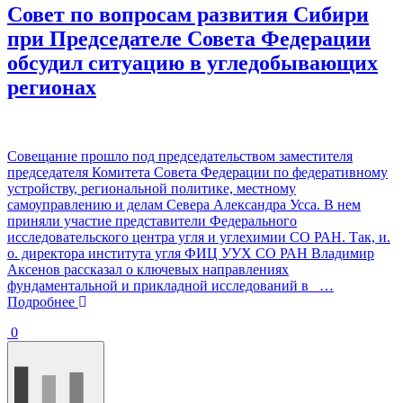
Совет по вопросам развития Сибири
при Председателе Совета Федерации
обсудил ситуацию в угледобывающих
регионах
Совещание прошло под председательством заместителя
председателя Комитета Совета Федерации по федеративному
устройству, региональной политике, местному
самоуправлению и делам Севера Александра Усса. В нем
приняли участие представители Федерального
исследовательского центра угля и углехимии СО РАН. Так, и.
о. директора института угля ФИЦ УУХ СО РАН Владимир
Аксенов рассказал о ключевых направлениях
фундаментальной и прикладной исследований в
…
Подробнее
0