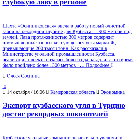
глубокую лаву в регионе
Шахта «Осинниковская» ввела в работу новый очистной
забой на рекордной глубине для Кузбасса — 900 метров под
землей. Лава протяженностью 300 метров содержит
промышленные запасы коксующегося угля марки Ж,
превышающие 200 тысяч тонн. Как рассказали в
Министерстве угольной промышленности Кузбасса,
реализация проекта началась более года назад, и за это время
было пройдено более 1300 метров
… Подробнее
Олеся Соснина
0
14 октября / 16:06
Кемеровская область
Экономика
Экспорт кузбасского угля в Турцию
достиг рекордных показателей
Кузбасские угольные компании значительно увеличили