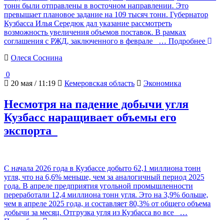
тонн были отправлены в восточном направлении. Это
превышает плановое задание на 109 тысяч тонн. Губернатор
Кузбасса Илья Середюк дал указание рассмотреть
возможность увеличения объемов поставок. В рамках
соглашения с РЖД, заключенного в феврале
… Подробнее
Олеся Соснина
0
20 мая / 11:19
Кемеровская область
Экономика
Несмотря на падение добычи угля
Кузбасс наращивает объемы его
экспорта
С начала 2026 года в Кузбассе добыто 62,1 миллиона тонн
угля, что на 6,6% меньше, чем за аналогичный период 2025
года. В апреле предприятия угольной промышленности
переработали 12,4 миллиона тонн угля. Это на 3,9% больше,
чем в апреле 2025 года, и составляет 80,3% от общего объема
добычи за месяц. Отгрузка угля из Кузбасса во все
…