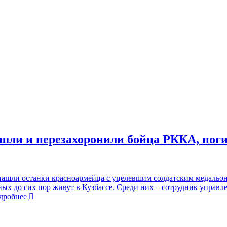
шли и перезахоронили бойца РККА, поги
нашли останки красноармейца с уцелевшим солдатским медальо
иных до сих пор живут в Кузбассе. Среди них – сотрудник упра
робнее