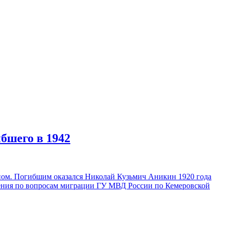
бшего в 1942
ном. Погибшим оказался Николай Кузьмич Аникин 1920 года
вления по вопросам миграции ГУ МВД России по Кемеровской