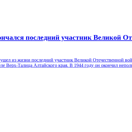
ончался последний участник Великой О
 ушел из жизни последний участник Великой Отечественной в
селе Верх-Талица Алтайского края. В 1944 году он окончил неп