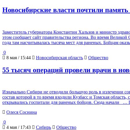
Новосибирские власти почтили память
Заместитель губернатора Константин Хальзов и министр здра
этом сообщает сайт правительства региона. Во время Великой
года там насчитывалась тысяча мест для раненых. Бойцам ока
0
8 мая / 15:44
Новосибирская область
Общество
55 тысяч операций провели врачи в но
Изначально Сибири не отводили большую роль в излечении сов
состав которой в то время входили Кузбасс и Томская область
открывались госпитали для раненых бойцов. Сюда начали
… П
Олеся Соснина
0
4 мая / 17:43
Сибирь
Общество