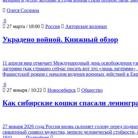
Олеся Соснина
0
27 марта / 18:00
Россия
Авторские колонки
Украдено войной. Книжный обзор
11 апреля мир отмечает Международный день освобождения уз
лагерями (как страшно сейчас писать вот это «лишь лагерями»
Фашистский режим с началом ведения военных действий в Ев
0
27 января / 10:22
Новосибирск
Общество
Как сибирские кошки спасали ленингра
27 января 2026 года Россия вновь склоняет голову перед подви
священный символ мужества, мерило человеческой стойкости, 
1941 –
… Подробнее