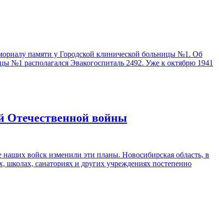
емориалу памяти у Городской клинической больницы №1. Об
цы №1 располагался Эвакогоспиталь 2492. Уже к октябрю 1941
ой Отечественной войны
 наших войск изменили эти планы. Новосибирская область, в
ах, школах, санаториях и других учреждениях постепенно