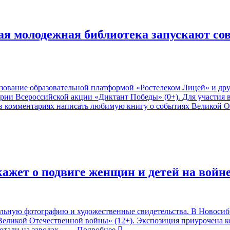
ная молодежная библиотека запускают с
зование образовательной платформой «Ростелеком Лицей» и дру
ии Всероссийской акции «Диктант Победы» (0+). Для участия 
 в комментариях написать любимую книгу о событиях Великой 
ажет о подвиге женщин и детей на войн
ьную фотографию и художественные свидетельства. В Новосиби
Великой Отечественной войны» (12+). Экспозиция приурочена 
отали на заводах,
… Подробнее