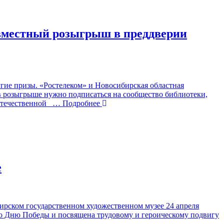
овместный розыгрыш в преддверии
гие призы. «Ростелеком» и Новосибирская областная
в розыгрыше нужно подписаться на сообщество библиотеки,
Отечественной
… Подробнее
е
рском государственном художественном музее 24 апреля
ко Дню Победы и посвящена трудовому и героическому подвигу