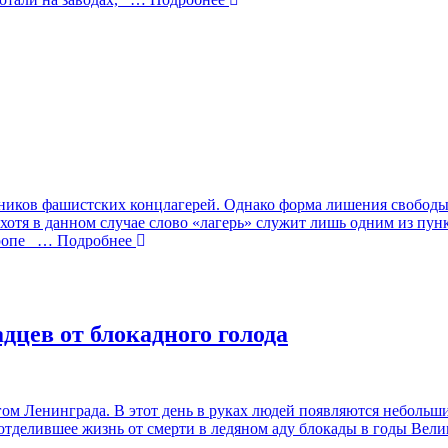
ников фашистских концлагерей. Однако форма лишения свободы
, хотя в данном случае слово «лагерь» служит лишь одним из пу
ропе
… Подробнее
дцев от блокадного голода
гом Ленинграда. В этот день в руках людей появляются небольшие
отделившее жизнь от смерти в ледяном аду блокады в годы Вели