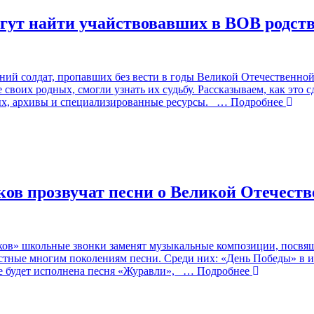
могут найти учайствовавших в ВОВ родст
ий солдат, пропавших без вести в годы Великой Отечественно
своих родных, смогли узнать их судьбу. Рассказываем, как это
х, архивы и специализированные ресурсы.
… Подробнее
ов прозвучат песни о Великой Отечеств
ков» школьные звонки заменят музыкальные композиции, посвящ
вестные многим поколениям песни. Среди них: «День Победы» в
е будет исполнена песня «Журавли»,
… Подробнее