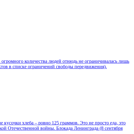
 огромного количества людей отнюдь не ограничивалась лишь
нктов в списке ограничений свободы передвижения).
 кусочки хлеба – ровно 125 граммов. Это не просто еда, это
кой Отечественной войны. Блокада Ленинграда (8 сентября