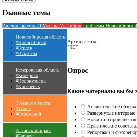
Главные темы
Академгородок 2.0
Москва Vs Сибирь
Проблемы Новосибирска
Новосибирская область:
Архив газеты
#Новосибирск
"ЧС"
#Бердск
#Искитим
Опрос
Кемеровская область:
#Кемерово
#Новокузнецк
#Киселевск
Какие материалы вы бы 
Томская область:
Аналитические обзоры 
#Томск
Развернутые интервью с
#Стрежевой
Новости о происшестви
Практические советы для
Алтайский край:
Репортажи и фоторепор
#Барнаул