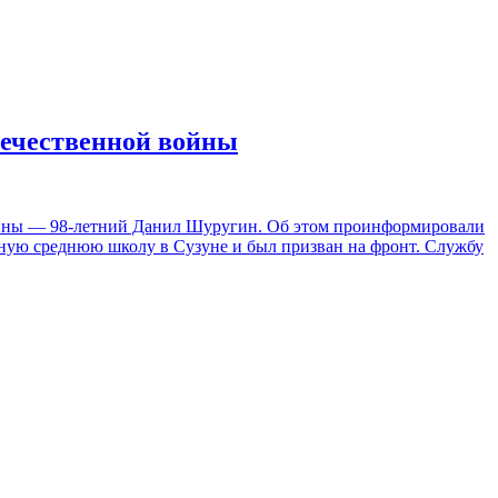
течественной войны
ойны — 98-летний Данил Шуругин. Об этом проинформировали
олную среднюю школу в Сузуне и был призван на фронт. Службу