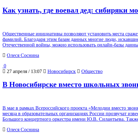
Как узнать, где воевал дед: сибиряки 
Общественные инициативы позволяют установить места сражен
фамилий. Благодаря этим базам данных многие люди, искавшие 
Отечественной войны, можно использовать онлайн-базы данны
Олеся Соснина
0
27 апреля / 13:07
Новосибирск
Общество
В Новосибирске вместо школьных звонк
В мае в рамках Всероссийского проекта «Мелодии вместо звон
месяца в образовательных организациях России прозвучат из
Большого концертного оркестра имени Ю.В. Силантьева. Такж
Олеся Соснина