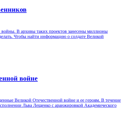
венников
й войны. В архивы таких проектов занесены миллионы
 сделать. Чтобы найти информацию о солдате Великой
енной войне
енные Великой Отечественной войне и ее героям. В течение
 исполнении Льва Лещенко с аранжировкой Академического