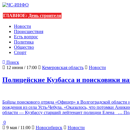
ГЛАВНОЕ:
День строителя
Новости
Происшествия
Есть вопрос
Политика
Общество
Спорт
Поиск
12 июня / 17:00
Кемеровская область
Новости
Полицейские Кузбасса и поисковики на
Бойцы поискового отряда «Офицер» в Волгоградской области 
рождения из села Усть-Чебула. «Оказалось, что потомки Аник
области — Кузбассу старший лейтенант полиции Елена
… Под
0
9 мая / 11:00
Новосибирск
Новости