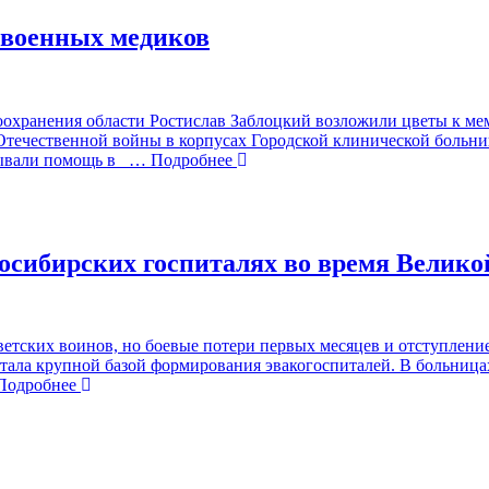
 военных медиков
воохранения области Ростислав Заблоцкий возложили цветы к м
 Отечественной войны в корпусах Городской клинической больни
зывали помощь в
… Подробнее
восибирских госпиталях во время Велик
етских воинов, но боевые потери первых месяцев и отступление
, стала крупной базой формирования эвакогоспиталей. В больниц
одробнее