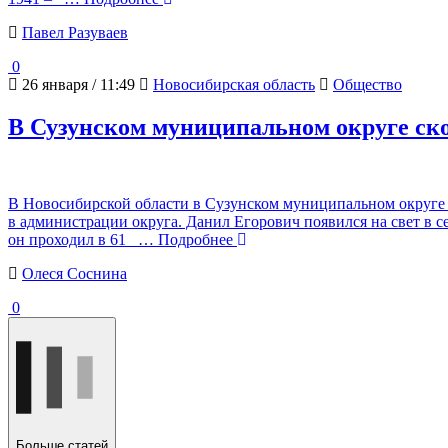
Павел Разуваев
0
26 января / 11:49
Новосибирская область
Общество
В Сузунском муниципальном округе ск
В Новосибирской области в Сузунском муниципальном округе
в администрации округа. Данил Егорович появился на свет в 
он проходил в 61
… Подробнее
Олеся Соснина
0
Больше статей