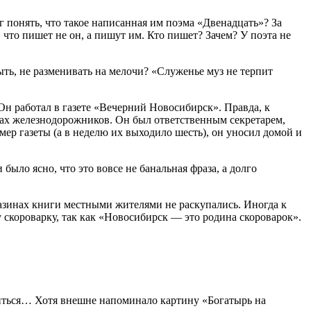
г понять, что такое написанная им поэма «Двенадцать»? За
что пишет не он, а пишут им. Кто пишет? Зачем? У поэта не
быть, не разменивать на мелочи? «Служенье муз не терпит
 Он работал в газете «Вечерний Новосибирск». Правда, к
хах железнодорожников. Он был ответственным секретарем,
мер газеты (а в неделю их выходило шесть), он уносил домой и
было ясно, что это вовсе не банальная фраза, а долго
газинах книги местными жителями не раскупались. Иногда к
 скороварку, так как «Новосибирск — это родина скороварок».
читься… Хотя внешне напоминало картину «Богатырь на