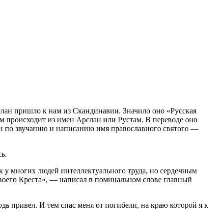
услан пришло к нам из Скандинавии. Значило оно «Русская
ом происходит из имен Арслан или Рустам. В переводе оно
лан по звучанию и написанию имя православного святого —
ь.
к у многих людей интеллектуального труда, но сердечным
воего Креста», — написал в поминальном слове главный
дь привел. И тем спас меня от погибели, на краю которой я к