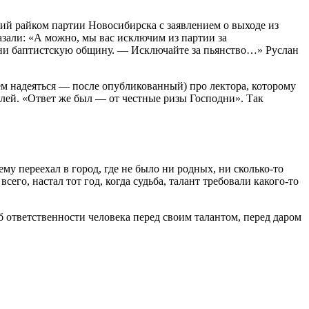
кий райком партии Новосибирска с заявлением о выходе из
азали: «А можно, мы вас исключим из партии за
мени баптистскую общину. — Исключайте за пьянство…» Руслан
дем надеяться — после опубликованный) про лектора, которому
телей. «Ответ же был — от честные ризы Господни». Так
му переехал в город, где не было ни родных, ни сколько-то
его, настал тот год, когда судьба, талант требовали какого-то
б ответственности человека перед своим талантом, перед даром