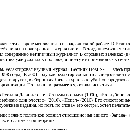
ждать эти сладкие мгновения, а в каждодневной работе. В Велик
 себя попал в поле зрения… журналистов. В тогдашнем «знамен
л совершенно нетипичный журналист. В огромных валенках (в 
листика уже уходила в прошлое, и поэту не приходилось в своих
ты. Редактировал научный журнал «Вестник НовГУ» — здесь при
998 годы). В 2001 году как редактор-составитель подготовил п
ция» и других, в сборниках Литературного клуба Новгородского
рганизации. Но главным, разумеется, оставались стихи.
услана Дериглазова: «Из тьмы во тьму» (1990), «Во глубине род
Я выбираю одиночество» (2010), «Пепел» (2016). Его стихотвор
бежные издания, но поэт, по словам его сестры, хотел печататьс
ьше всяких политиков осознал отношение нынешнего «Запада» к Р
шь, но для чего ты творишь.