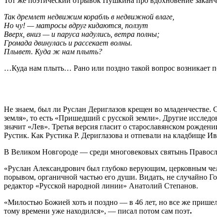
Тот же поэтический отрывок Пушкина про вдохновение заканчи
Так дремлет недвижим корабль в недвижной влаге,
Но чу! — матросы вдруг кидаются, ползут
Вверх, вниз — и паруса надулись, ветра полны;
Громада двинулась и рассекает волны.
Плывет. Куда ж нам плыть?
…Куда нам плыть… Рано или поздно такой вопрос возникает 
Не знаем, был ли Руслан Дериглазов крещен во младенчестве. С
земля», то есть «Пришедший с русской земли». Другие исследо
значит «Лев». Третья версия гласит о старославянском рожден
Рустик. Как Рустика Р. Дериглазова и отпевали на кладбище И
В Великом Новгороде — среди многовековых святынь Православ
«Руслан Александрович был глубоко верующим, церковным чело
порывом, органичной частью его души. Видать, не случайно Г
редактор «Русской народной линии» Анатолий Степанов.
«Милостью Божией хоть и поздно — в 46 лет, но все же пришел 
тому времени уже находился», — писал потом сам поэт
.