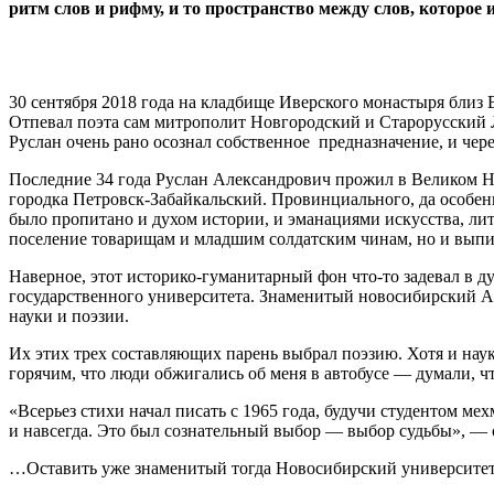
ритм слов и рифму, и то пространство между слов, которое и
30 сентября 2018 года на кладбище Иверского монастыря близ 
Отпевал поэта сам митрополит Новгородский и Старорусский Л
Руслан очень рано осознал собственное предназначение, и чере
Последние 34 года Руслан Александрович прожил в Великом Но
городка Петровск-Забайкальский. Провинциального, да особенно
было пропитано и духом истории, и эманациями искусства, ли
поселение товарищам и младшим солдатским чинам, но и выпи
Наверное, этот историко-гуманитарный фон что-то задевал в д
государственного университета. Знаменитый новосибирский Ака
науки и поэзии.
Их этих трех составляющих парень выбрал поэзию. Хотя и наук
горячим, что люди обжигались об меня в автобусе — думали, ч
«Всерьез стихи начал писать с 1965 года, будучи студентом ме
и навсегда. Это был сознательный выбор — выбор судьбы», — 
…Оставить уже знаменитый тогда Новосибирский университет