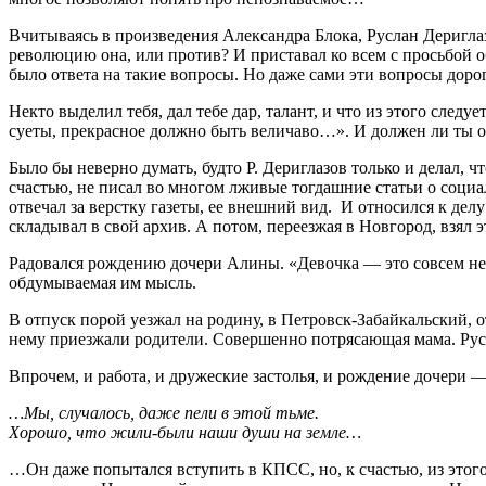
Вчитываясь в произведения Александра Блока, Руслан Дериглазо
революцию она, или против? И приставал ко всем с просьбой о
было ответа на такие вопросы. Но даже сами эти вопросы дорог
Некто выделил тебя, дал тебе дар, талант, и что из этого след
суеты, прекрасное должно быть величаво…». И должен ли ты от
Было бы неверно думать, будто Р. Дериглазов только и делал, 
счастью, не писал во многом лживые тогдашние статьи о соци
отвечал за верстку газеты, ее внешний вид. И относился к дел
складывал в свой архив. А потом, переезжая в Новгород, взял 
Радовался рождению дочери Алины. «Девочка — это совсем не то
обдумываемая им мысль.
В отпуск порой уезжал на родину, в Петровск-Забайкальский,
нему приезжали родители. Совершенно потрясающая мама. Русла
Впрочем, и работа, и дружеские застолья, и рождение дочери — 
…Мы, случалось, даже пели в этой тьме.
Хорошо, что жили-были наши души на земле…
…Он даже попытался вступить в КПСС, но, к счастью, из этог