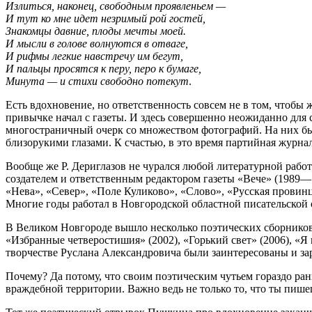
Излиться, наконец, свободным проявленьем —
И тут ко мне идет незримый рой гостей,
Знакомцы давние, плоды мечты моей.
И мысли в голове волнуются в отваге,
И рифмы легкие навстречу им бегут,
И пальцы просятся к перу, перо к бумаге,
Минута — и стихи свободно потекут
.
Есть вдохновение, но ответственность совсем не в том, чтобы 
привычке начал с газеты. И здесь совершенно неожиданно для
многостраничный очерк со множеством фотографий. На них бы
близорукими глазами. К счастью, в это время партийная журна
Вообще же Р. Дериглазов не чурался любой литературной рабо
создателем и ответственным редактором газеты «Вече» (1989—1
«Нева», «Север», «Поле Куликово», «Слово», «Русская провин
Многие годы работал в Новгородской областной писательской о
В Великом Новгороде вышло несколько поэтических сборников Р
«Избранные четверостишия» (2002), «Горький свет» (2006), «
творчестве Руслана Александровича были заинтересованы и зару
Почему? Да потому, что своим поэтическим чутьем гораздо ран
враждебной территории. Важно ведь не только то, что ты пише