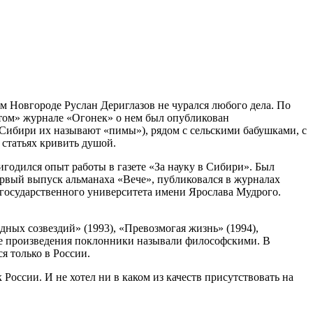
ом Новгороде Руслан Дериглазов не чурался любого дела. По
итом» журнале «Огонек» о нем был опубликован
Сибири их называют «пимы»), рядом с сельскими бабушками, с
 статьях кривить душой.
годился опыт работы в газете «За науку в Сибири». Был
ервый выпуск альманаха «Вече», публиковался в журналах
 государственного университета имени Ярослава Мудрого.
ных созвездий» (1993), «Превозмогая жизнь» (1994),
ные произведения поклонники называли философскими. В
я только в России.
оссии. И не хотел ни в каком из качеств присутствовать на