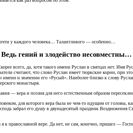
вается как раз вопросом об этом.
почти у каждого человека… Талантливого — особенно…
Ведь гений и злодейство несовместны…
корее всего, да, хотя такого имени Руслан в святцах нет. Имя Р
ватели считают, что слово Руслан имеет тюркские корни, при эт
ии имени и значении его «Русый». Наиболее близко к слову Рус
верского монастыря.
ия — вера и поэзия для него естественным образом пересеклис
веком, для которого вера была не чем-то идущим от головы, ка
осподь забрал его душу в двунадесятый праздник Воздвижения С
я к православной вере. Да нет, не сам, конечно, пришел — Госпо