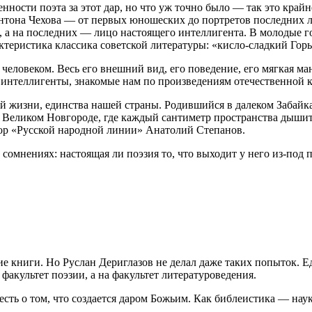
енности поэта за этот дар, но что уж точно было — так это край
тона Чехова — от первых юношеских до портретов последних ле
», а на последних — лицо настоящего интеллигента. В молодые 
актеристика классика советской литературы: «кисло-сладкий Гор
ловеком. Весь его внешний вид, его поведение, его мягкая ман
ие интеллигенты, знакомые нам по произведениям отечественной 
жизни, единства нашей страны. Родившийся в далеком Забайкаль
 Великом Новгороде, где каждый сантиметр пространства дышит
ор «Русской народной линии» Анатолий Степанов.
мнениях: настоящая ли поэзия то, что выходит у него из-под п
книги. Но Руслан Дериглазов не делал даже таких попыток. Едк
факультет поэзии, а на факультет литературоведения.
есть о том, что создается даром Божьим. Как библеистика — наук