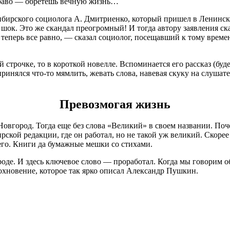
право — обретешь вечную жизнь…
осибирского социолога А. Дмитриенко, который пришел в Ленинс
 шок. Это же скандал преогромный! И тогда автору заявления ск
 теперь все равно, — сказал социолог, посещавший к тому вре
й строчке, то в короткой новелле. Вспоминается его рассказ (бу
принялся что-то мямлить, жевать слова, навевая скуку на слуша
Превозмогая жизнь
овгород. Тогда еще без слова «Великий» в своем названии. Поче
кой редакции, где он работал, но не такой уж великий. Скорее вс
чего. Книги да бумажные мешки со стихами.
оде. И здесь ключевое слово — проработал. Когда мы говорим о
вдохновение, которое так ярко описал Александр Пушкин.