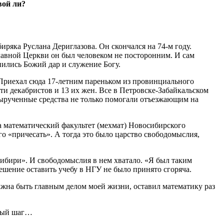
вой ли?
иряка Руслана Дериглазова. Он скончался на 74-м году.
славной Церкви он был человеком не посторонним. И сам
нились Божий дар и служение Богу.
 Приехал сюда 17-летним пареньком из провинциального
ти декабристов и 13 их жен. Все в Петровске-Забайкальском
вырученные средства не только помогали отъезжающим на
на математический факультет (мехмат) Новосибирского
о «причесать». А тогда это было царство свободомыслия,
Сибири». И свободомыслия в нем хватало. «Я был таким
ешение оставить учебу в НГУ не было принято сгоряча.
должна быть главным делом моей жизни, оставил математику раз
зный шаг…