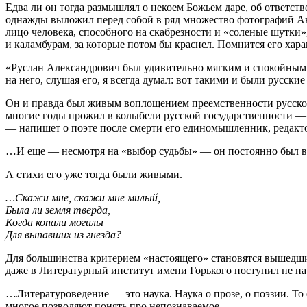
Едва ли он тогда размышлял о некоем Божьем даре, об ответств
однажды выложил перед собой в ряд множество фотографий Ан
лицо человека, способного на скабрезности и «соленые шутки
и каламбурам, за которые потом бы краснел. Помнится его хар
«Руслан Александрович был удивительно мягким и спокойным че
на него, слушая его, я всегда думал: вот такими и были русск
Он и правда был живым воплощением преемственности русской 
многие годы прожил в колыбели русской государственности —
— напишет о поэте после смерти его единомышленник, редакт
…И еще — несмотря на «выбор судьбы» — он постоянно был в со
А стихи его уже тогда были живыми.
…Скажи мне, скажи мне милый,
Была ли земля тверда,
Когда копали могилы
Для выпавших из гнезда?
Для большинства критерием «настоящего» становятся вышедшие 
даже в Литературный институт имени Горького поступил не на 
…Литературоведение — это наука. Наука о прозе, о поэзии. То 
многое позволяют понять про непознаваемое…