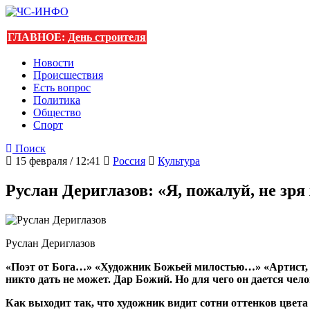
ГЛАВНОЕ:
День строителя
Новости
Происшествия
Есть вопрос
Политика
Общество
Спорт
Поиск
15 февраля / 12:41
Россия
Культура
Руслан Дериглазов: «Я, пожалуй, не зр
Руслан Дериглазов
«Поэт от Бога…» «Художник Божьей милостью…» «Артист, п
никто дать не может. Дар Божий. Но для чего он дается чел
Как выходит так, что художник видит сотни оттенков цвета