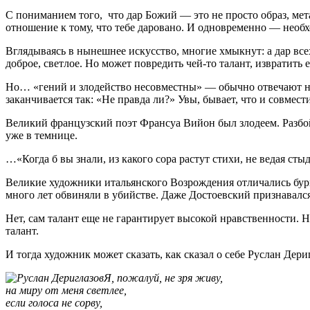
С пониманием того, что дар Божий — это не просто образ, мет
отношение к тому, что тебе даровано. И одновременно — необхо
Вглядываясь в нынешнее искусство, многие хмыкнут: а дар всех 
доброе, светлое. Но может повредить чей-то талант, извратить 
Но… «гений и злодейство несовместны» — обычно отвечают на
заканчивается так: «Не правда ли?» Увы, бывает, что и совме
Великий французский поэт Франсуа Вийон был злодеем. Разбойни
уже в темнице.
…«Когда б вы знали, из какого сора растут стихи, не ведая ст
Великие художники итальянского Возрождения отличались бур
много лет обвиняли в убийстве. Даже Достоевский признавалс
Нет, сам талант еще не гарантирует высокой нравственности. Н
талант.
И тогда художник может сказать, как сказал о себе Руслан Дери
Я, пожалуй, не зря живу,
на миру от меня светлее,
если голоса не сорву,