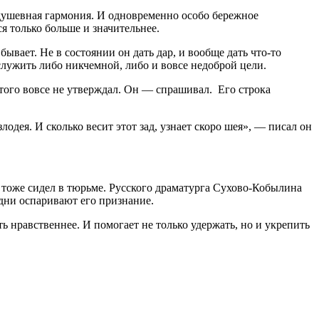
т душевная гармония. И одновременно особо бережное
я только больше и значительнее.
бывает. Не в состоянии он дать дар, и вообще дать что-то
о служить либо никчемной, либо и вовсе недоброй цели.
ого вовсе не утверждал. Он — спрашивал. Его строка
дея. И сколько весит этот зад, узнает скоро шея», — писал он
тоже сидел в тюрьме. Русского драматурга Сухово-Кобылина
дни оспаривают его признание.
ь нравственнее. И помогает не только удержать, но и укрепить