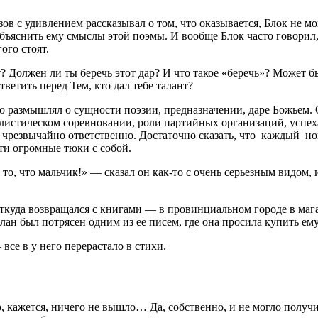
в с удивлением рассказывал о том, что оказывается, Блок не мо
бъяснить ему смыслы этой поэмы. И вообще Блок часто говорил, 
ого стоят.
ует? Должен ли ты беречь этот дар? И что такое «беречь»? Может 
ветить перед Тем, кто дал тебе талант?
что размышлял о сущности поэзии, предназначении, даре Божьем.
алистическом соревновании, роли партийных организаций, успе
у чрезвычайно ответственно. Достаточно сказать, что каждый но
эти огромные тюки с собой.
, что мальчик!» — сказал он как-то с очень серьезным видом, и 
 откуда возвращался с книгами — в провинциальном городе в ма
н был потрясен одним из ее писем, где она просила купить ему
все в у него перерастало в стихи.
о, кажется, ничего не вышло… Да, собственно, и не могло полу