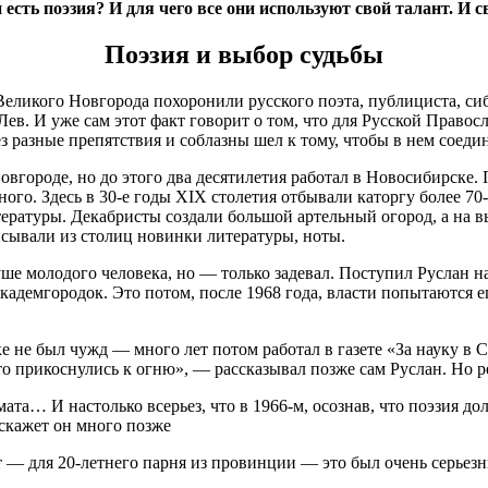
 есть поэзия? И для чего все они используют свой талант. И с
Поэзия и выбор судьбы
Великого Новгорода похоронили русского поэта, публициста, сиб
ев. И уже сам этот факт говорит о том, что для Русской Право
з разные препятствия и соблазны шел к тому, чтобы в нем соеди
вгороде, но до этого два десятилетия работал в Новосибирске.
го. Здесь в 30-е годы XIX столетия отбывали каторгу более 70-
тературы. Декабристы создали большой артельный огород, а на 
сывали из столиц новинки литературы, ноты.
уше молодого человека, но — только задевал. Поступил Руслан 
демгородок. Это потом, после 1968 года, власти попытаются ег
е не был чужд — много лет потом работал в газете «За науку в 
то прикоснулись к огню», — рассказывал позже сам Руслан. Но р
хмата… И настолько всерьез, что в 1966-м, осознав, что поэзия 
скажет он много позже
 — для 20-летнего парня из провинции — это был очень серье