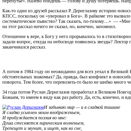
перепутье». Налево пойдешь — голову и душу потеряешь. На
Как-то один из друзей рассказал Р. Дериглазову историю нов
КПСС, поскольку он «уверовал в Бога». В райкоме это вызвало
систематическое пьянство? Так сказать, по-тихому…» — «Мне
на этот рассказ ничего не сказал, но, конечно, запомнил.
Отношение к вере, к Богу у него прорывалось то в стихотворно
задали вопрос, откуда на небосводе появились звезды? Лектор 
заканчивался рассказ.
А потом в 1984 году он неожиданно для всех уехал в Великий Н
обстоятельных знакомых? Да, правда, был конфликт в новосибирс
поворота. Тем более, что перевозить-то было не шибко много 
34 года потом Руслан Дериглазов проработал в Великом Новгор
Божьим, то имеем в виду как раз работу. Да, есть, конечно, и 
И забываю мир — и в сладкой тишине
Я сладко усыплен моим воображеньем,
И пробуждается поэзия во мне:
Душа стесняется лирическим волненьем,
Трепещет и звучит, и ищет, как во сне,