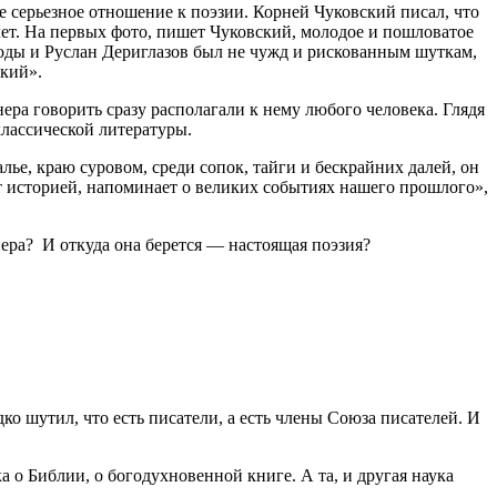
не серьезное отношение к поэзии. Корней Чуковский писал, что
т. На первых фото, пишет Чуковский, молодое и пошловатое
годы и Руслан Дериглазов был не чужд и рискованным шуткам,
ький».
ера говорить сразу располагали к нему любого человека. Глядя
классической литературы.
е, краю суровом, среди сопок, тайги и бескрайних далей, он
 историей, напоминает о великих событиях нашего прошлого»,
ера? И откуда она берется — настоящая поэзия?
о шутил, что есть писатели, а есть члены Союза писателей. И
а о Библии, о богодухновенной книге. А та, и другая наука