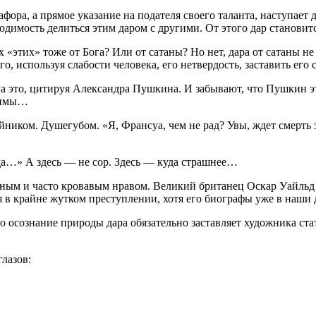
афора, а прямое указание на подателя своего таланта, наступае
димость делиться этим даром с другими. От этого дар становитс
«этих» тоже от Бога? Или от сатаны? Но нет, дара от сатаны не 
его, используя слабости человека, его нетвердость, заставить ег
 это, цитируя Александра Пушкина. И забывают, что Пушкин эт
стимы…
ком. Душегубом. «Я, Франсуа, чем не рад? Увы, ждет смерть зло
ыда…» А здесь — не сор. Здесь — куда страшнее…
ным и часто кровавым нравом. Великий британец Оскар Уайльд 
я в крайне жутком преступлении, хотя его биографы уже в наши 
о осознание природы дара обязательно заставляет художника стат
глазов: