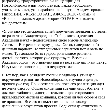
разработку градостроительной концепции для
Новосибирского научного центра. Также необходимо
учитывать опыт, уже наработанный внутри Академгородка:
ГипроНИИ, УКСом СО РАН, АЖС-1, ЖСК «Сигма» и
«Веста», и главным архитектором СО РАН Анатолием
Кондратьевым.
«Я считаю это дискредитацией поручения президента страны
по развитию Академгородка и Сибирского отделения
Академии наук! – подытоживает свою мысль Александр
Асеев. — Все решается кулуарно… Хотят, наверное, найти
дешевый вариант. Но тут дешевых вариантов нет и быть не
может. Тут должно быть градостроительное решение,
достойное того, которое уже существует. Все-таки
Академгородок – это знаменитый на весь мир научный центр.
И тут местечковость просто недопустима».
С тех пор, как Президент России Владимир Путин дал
поручение о развитии Новосибирского научного центра,
прошел уже год. Но, к сожалению, пока его реализация идет
не очень быстро. Общая концепция все еще недоработана, а
для масштабного градостроительного проектирования
привлекается местная компания, которая ни чем особым себя
не проявила. Все это взывает сомнения по поводу
дальнейших результатов проекта. Ведь если действительно