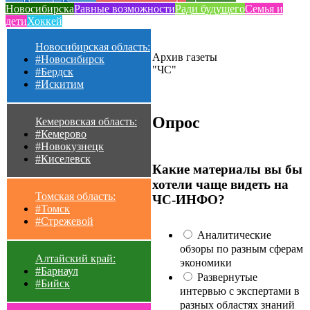
Новосибирска
Равные возможности
Ради будущего
Семья и
дети
Хоккей
Новосибирская область:
Архив газеты
#Новосибирск
"ЧС"
#Бердск
#Искитим
Опрос
Кемеровская область:
#Кемерово
#Новокузнецк
#Киселевск
Какие материалы вы бы
хотели чаще видеть на
Томская область:
ЧС-ИНФО?
#Томск
#Стрежевой
Аналитические
обзоры по разным сферам
Алтайский край:
экономики
#Барнаул
Развернутые
#Бийск
интервью с экспертами в
разных областях знаний