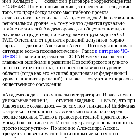
ни в Кольцово», — сказал он в разговоре с корреспондентом
ЧС-ИНФО. По мнению академика, это решение – следствие
того, что проработку такого масштабного проекта
федерального значения, как «Академгородок 2.0», оставили на
региональном уровне. «К тому же это делается буквально
втайне от жителей Академгородка, от общественности, от
научных сотрудников, по-моему, даже от руководства СО
РАН. Оттеснили от принятия решений депутатов, мэрию
города… – добавил Александр Асеев. – Поэтому я оцениваю
ситуацию весьма пессимистически». Ранее
в интервью ЧС-
ИНФО
бывший председатель СО РАН уже указывал, что
главными ошибками в развитии Новосибирского научного
центра считает тот факт, что проект оставили на уровне
области (тогда как его масштаб предполагает федеральный
уровень принятия решений), а также — отсутствие широкого
общественного обсуждения.
«Академгородок – это уникальная территория. И здесь нужны
уникальные решения, — отметил академик. – Ведь то, что при
Лаврентьеве создавалось — до сих пор уникально! Диффузная
застройка в сочетании с классической позволила сберечь
лесные массивы. Такого в градостроительной практике по-
моему больше нигде нет. И всю эту красоту теперь испортить
просто недопустимо». По мнению Александра Асеева,
требуется провести масштабный открытый конкурс на