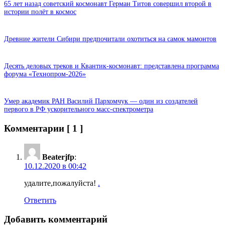
65 лет назад советский космонавт Герман Титов совершил второй в
истории полёт в космос
Древние жители Сибири предпочитали охотиться на самок мамонтов
Десять деловых треков и Квантик-космонавт: представлена программа
форума «Технопром-2026»
Умер академик РАН Василий Пархомчук — один из создателей
первого в РФ ускорительного масс-спектрометра
Комментарии
[ 1 ]
Beaterjfp
:
10.12.2020 в 00:42
удалите,пожалуйста!
.
Ответить
Добавить комментарий