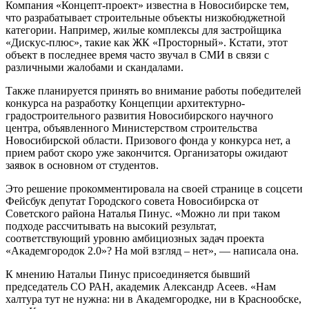
Компания «Концепт-проект» известна в Новосибирске тем,
что разрабатывает строительные объекты низкобюджетной
категории. Например, жилые комплексы для застройщика
«Дискус-плюс», такие как ЖК «Просторный». Кстати, этот
объект в последнее время часто звучал в СМИ в связи с
различными жалобами и скандалами.
Также планируется принять во внимание работы победителей
конкурса на разработку Концепции архитектурно-
градостроительного развития Новосибирского научного
центра, объявленного Министерством строительства
Новосибирской области. Призового фонда у конкурса нет, а
прием работ скоро уже закончится. Организаторы ожидают
заявок в основном от студентов.
Это решение прокомментировала на своей странице в соцсети
Фейсбук депутат Городского совета Новосибирска от
Советского района Наталья Пинус. «Можно ли при таком
подходе рассчитывать на высокий результат,
соответствующий уровню амбициозных задач проекта
«Академгородок 2.0»? На мой взгляд – нет», — написала она.
К мнению Натальи Пинус присоединяется бывший
председатель СО РАН, академик Александр Асеев. «Нам
халтура тут не нужна: ни в Академгородке, ни в Краснообске,