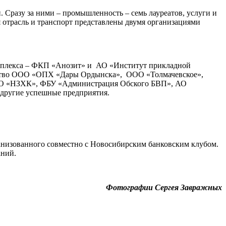
. Сразу за ними – промышленность – семь лауреатов, услуги и
ая отрасль и транспорт представлены двумя организациями
омплекса – ФКП «Анозит» и АО «Институт прикладной
йство ООО «ОПХ «Дары Ордынска», ООО «Толмачевское»,
 ПАО «НЗХК», ФБУ «Администрация Обского БВП», АО
 другие успешные предприятия.
ганизованного совместно с Новосибирским банковским клубом.
аний.
Фотографии Сергея Завражных