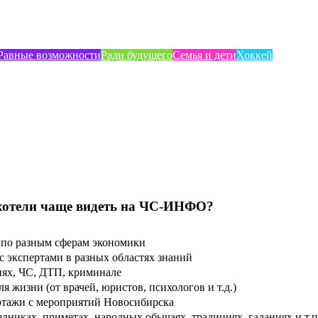
Равные возможности
Ради будущего
Семья и дети
Хоккей
хотели чаще видеть на ЧС-ИНФО?
по разным сферам экономики
 экспертами в разных областях знаний
ях, ЧС, ДТП, криминале
 жизни (от врачей, юристов, психологов и т.д.)
тажи с мероприятий Новосибирска
дниках, приметах, народных обычаях, традициях, гаданиях и т.п