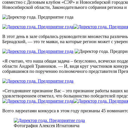
совместно с Деловым клубом «СЭР» и Новосибирской городск
Новосибирской области, Законодательного собрания региона и
В этот день в зале собрались руководители множества разли
Бернадский, — это те маяки, на которые регион может с увере
«Я считаю, что наша общая задача – безусловно, всячески под
области Андрей Травников. — И, видя круг участников конкурса
собравшимся по поручению полномочного представителя През
«Сегодняшнее признание Вас – это признание работы ваших к
удовлетворением отметил, что большинство победителей предс
Всего лауреатами конкурса в этом году признаны 45 номинанто
Фотография Алексея Игнатовича