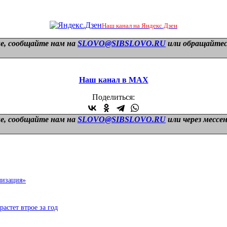
Наш канал на Яндекс.Дзен
е, сообщайте нам на
SLOVO@SIBSLOVO.RU
или обращайтесь
Наш канал в МАХ
Поделиться:
е, сообщайте нам на
SLOVO@SIBSLOVO.RU
или через мессе
лизация»
стет втрое за год