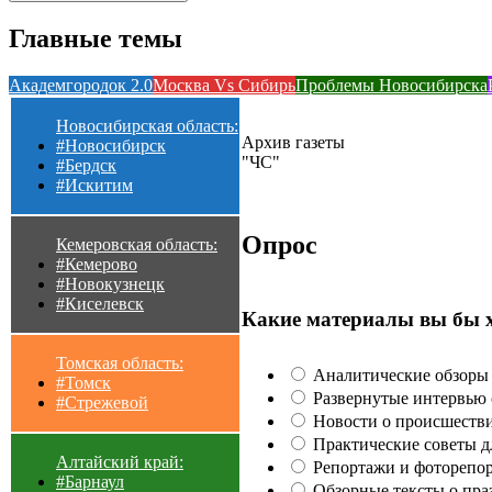
Главные темы
Академгородок 2.0
Москва Vs Сибирь
Проблемы Новосибирска
Новосибирская область:
Архив газеты
#Новосибирск
"ЧС"
#Бердск
#Искитим
Опрос
Кемеровская область:
#Кемерово
#Новокузнецк
#Киселевск
Какие материалы вы бы 
Томская область:
Аналитические обзоры 
#Томск
Развернутые интервью с
#Стрежевой
Новости о происшестви
Практические советы для
Алтайский край:
Репортажи и фоторепор
#Барнаул
Обзорные тексты о праз