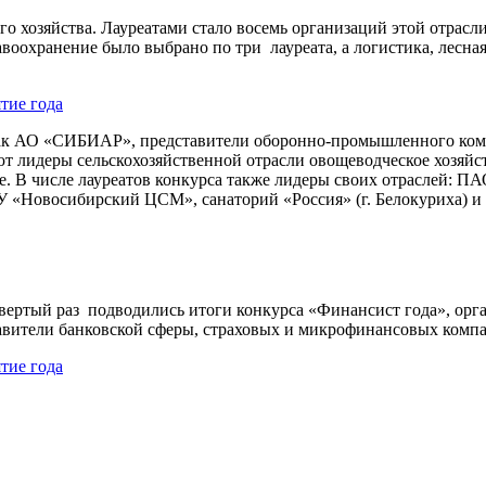
о хозяйства. Лауреатами стало восемь организаций этой отрасли
равоохранение было выбрано по три лауреата, а логистика, лесн
, как АО «СИБИАР», представители оборонно-промышленного к
т лидеры сельскохозяйственной отрасли овощеводческое хозя
е. В числе лауреатов конкурса также лидеры своих отраслей:
У «Новосибирский ЦСМ», санаторий «Россия» (г. Белокуриха) и
твертый раз подводились итоги конкурса «Финансист года», ор
тавители банковской сферы, страховых и микрофинансовых комп