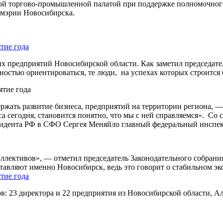
ой торгово-промышленной палатой при поддержке полномочного
 мэрии Новосибирска.
чных предприятий Новосибирской области. Как заметил председ
нностью ориентироваться, те люди, на успехах которых строится
держать развитие бизнеса, предприятий на территории региона,
 сегодня, становится понятно, что мы с ней справляемся». Со с
идента РФ в СФО Сергея Меняйло главный федеральный инспек
оллективов», — отметил председатель Законодательного собран
тавляют именно Новосибирск, ведь это говорит о стабильном э
в: 23 директора и 22 предприятия из Новосибирской области, Ал