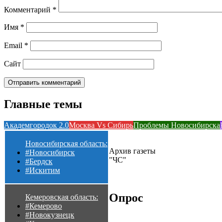
Комментарий
*
Имя
*
Email
*
Сайт
Главные темы
Академгородок 2.0
Москва Vs Сибирь
Проблемы Новосибирска
Новосибирская область:
Архив газеты
#Новосибирск
"ЧС"
#Бердск
#Искитим
Опрос
Кемеровская область:
#Кемерово
#Новокузнецк