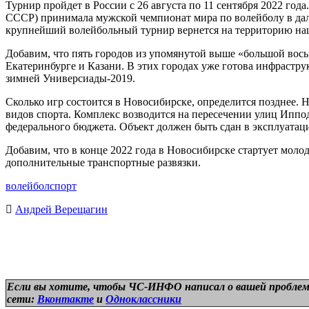
Турнир пройдет в России с 26 августа по 11 сентября 2022 го
СССР) принимала мужской чемпионат мира по волейболу в дале
крупнейший волейбольный турнир вернется на территорию наш
Добавим, что пять городов из упомянутой выше «большой вось
Екатеринбурге и Казани. В этих городах уже готова инфраструк
зимней Универсиады-2019.
Сколько игр состоится в Новосибирске, определится позднее. 
видов спорта. Комплекс возводится на пересечении улиц Ипподр
федерального бюджета. Объект должен быть сдан в эксплуатаци
Добавим, что в конце 2022 года в Новосибирске стартует мол
дополнительные транспортные развязки.
волейбол
спорт
Андрей Верещагин
Если вы хотите, чтобы ЧС-ИНФО написал о вашей проблем
сети:
Вконтакте
и
Одноклассники