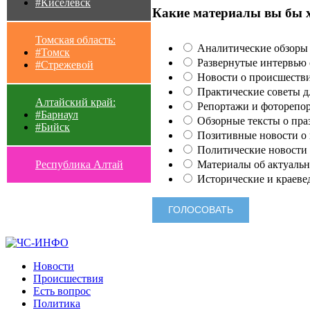
#Киселевск
Какие материалы вы бы 
Томская область:
Аналитические обзоры 
#Томск
Развернутые интервью с
#Стрежевой
Новости о происшестви
Практические советы для
Алтайский край:
Репортажи и фоторепор
#Барнаул
Обзорные тексты о праз
#Бийск
Позитивные новости о п
Политические новости 
Материалы об актуальн
Республика Алтай
Исторические и краеве
Новости
Происшествия
Есть вопрос
Политика