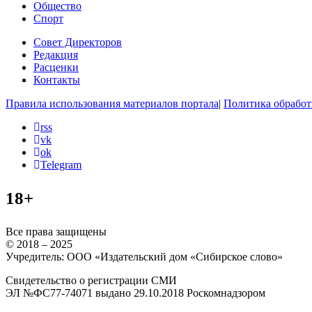
Общество
Спорт
Совет Директоров
Редакция
Расценки
Контакты
Правила использования материалов портала
|
Политика обработ
rss
vk
ok
Telegram
18+
Все права защищены
© 2018 – 2025
Учредитель: ООО «Издательский дом «Сибирское слово»
Свидетельство о регистрации СМИ
ЭЛ №ФС77-74071 выдано 29.10.2018 Роскомнадзором