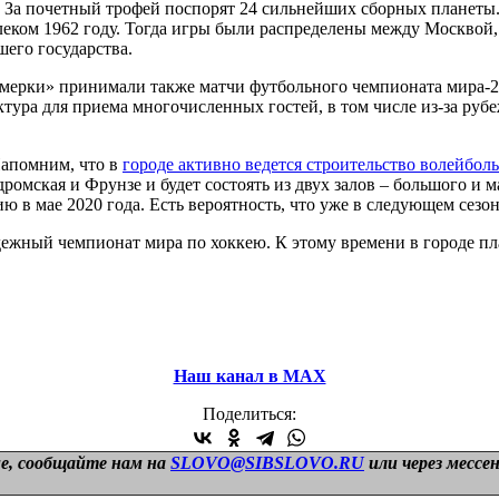
да. За почетный трофей поспорят 24 сильнейших сборных планеты
ком 1962 году. Тогда игры были распределены между Москвой, 
его государства.
мерки» принимали также матчи футбольного чемпионата мира-20
тура для приема многочисленных гостей, в том числе из-за рубе
Напомним, что в
городе активно ведется строительство волейбол
омская и Фрунзе и будет состоять из двух залов – большого и м
ю в мае 2020 года. Есть вероятность, что уже в следующем сезо
одежный чемпионат мира по хоккею. К этому времени в городе п
Наш канал в МАХ
Поделиться:
е, сообщайте нам на
SLOVO@SIBSLOVO.RU
или через мессе