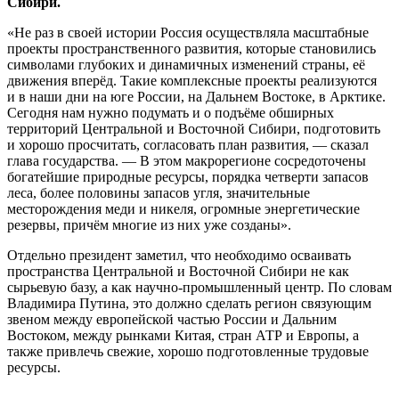
Сибири.
«Не раз в своей истории Россия осуществляла масштабные
проекты пространственного развития, которые становились
символами глубоких и динамичных изменений страны, её
движения вперёд. Такие комплексные проекты реализуются
и в наши дни на юге России, на Дальнем Востоке, в Арктике.
Сегодня нам нужно подумать и о подъёме обширных
территорий Центральной и Восточной Сибири, подготовить
и хорошо просчитать, согласовать план развития, — сказал
глава государства. — В этом макрорегионе сосредоточены
богатейшие природные ресурсы, порядка четверти запасов
леса, более половины запасов угля, значительные
месторождения меди и никеля, огромные энергетические
резервы, причём многие из них уже созданы».
Отдельно президент заметил, что необходимо осваивать
пространства Центральной и Восточной Сибири не как
сырьевую базу, а как научно‑промышленный центр. По словам
Владимира Путина, это должно сделать регион связующим
звеном между европейской частью России и Дальним
Востоком, между рынками Китая, стран АТР и Европы, а
также привлечь свежие, хорошо подготовленные трудовые
ресурсы.