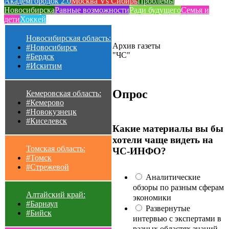
Академгородок 2.0
Москва Vs Сибирь
Проблемы
Новосибирска
Равные возможности
Ради будущего
Семья и
дети
Хоккей
Новосибирская область:
Архив газеты
#Новосибирск
"ЧС"
#Бердск
#Искитим
Опрос
Кемеровская область:
#Кемерово
#Новокузнецк
#Киселевск
Какие материалы вы бы
хотели чаще видеть на
Томская область:
ЧС-ИНФО?
#Томск
#Стрежевой
Аналитические
обзоры по разным сферам
Алтайский край:
экономики
#Барнаул
Развернутые
#Бийск
интервью с экспертами в
разных областях знаний