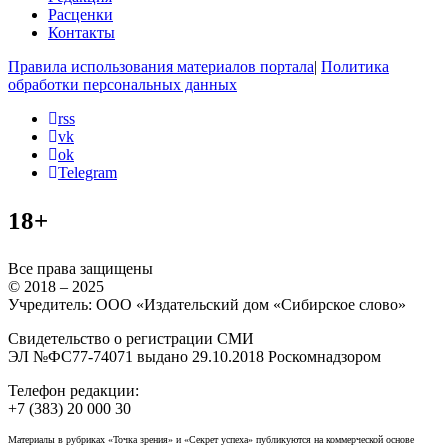
Расценки
Контакты
Правила использования материалов портала
|
Политика
обработки персональных данных
rss
vk
ok
Telegram
18+
Все права защищены
© 2018 – 2025
Учредитель: ООО «Издательский дом «Сибирское слово»
Свидетельство о регистрации СМИ
ЭЛ №ФС77-74071 выдано 29.10.2018 Роскомнадзором
Телефон редакции:
+7 (383) 20 000 30
Материалы в рубриках «Точка зрения» и «Секрет успеха» публикуются на коммерческой основе