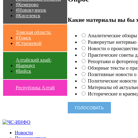
#Кемерово
#Новокузнецк
#Киселевск
Какие материалы вы бы 
Томская область:
Аналитические обзоры 
#Томск
Развернутые интервью с
#Стрежевой
Новости о происшестви
Практические советы для
Алтайский край:
Репортажи и фоторепор
#Барнаул
Обзорные тексты о праз
#Бийск
Позитивные новости о п
Политические новости 
Материалы об актуальн
Республика Алтай
Исторические и краеве
Новости