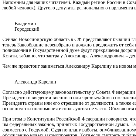
Напомним для наших читателей. Каждый регион России в Совет
любой человек). Другого депутаты регионального парламента 
Владимир
Городецкий
Сейчас Новосибирскую область в СФ представляют бывший гла
теперь Заксобрание переизбрано и должно предложить от себя 
полномочия в Государственной думе будут прекращены досрочн
Кстати, забавно, что завтра у Александра Александровича – д
Чем же предстоит заниматься Александру Карелину на новом 
Александр Карелин
Согласно действующему законодательству у Совета Федерации
Президента о введении военного или чрезвычайного положени
Президента страны или его отрешение от должности, а также ещ
основном эти полномочия используются не часто. Объявления в
При этом в Конституции Российской Федерации говорится, чт
им федеральных законов, принятых Государственной думой. Та
совместно с Госдумой. Судя по плану работы, опубликованном
обсуждению новых законопроектов. Хотя если смотреть публика