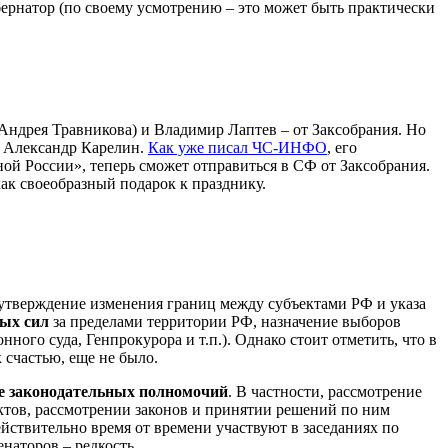
ернатор (по своему усмотрению – это может быть практически
ндрея Травникова) и Владимир Лаптев – от Заксобрания. Но
ы Александр Карелин.
Как уже писал ЧС-ИНФО
, его
ой России», теперь сможет отправиться в СФ от Заксобрания.
ак своеобразный подарок к празднику.
 утверждение изменения границ между субъектами РФ и указа
ых сил
за пределами территории РФ, назначение выборов
ого суда, Генпрокурора и т.п.). Однако стоит отметить, что в
 счастью, еще не было.
е законодательных полномочий
. В частности, рассмотрение
ктов, рассмотрении законов и принятии решений по ним
йствительно время от времени участвуют в заседаниях по
наторов – редкость.