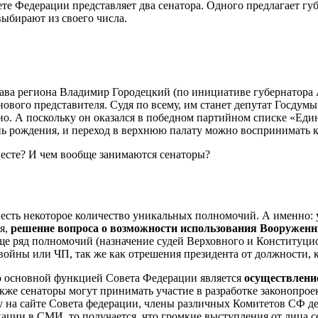
е Федерации представляет два сенатора. Одного предлагает губ
выбирают из своего числа.
ва региона Владимир Городецкий (по инициативе губернатора А
нового представителя. Судя по всему, им станет депутат Госдум
о. А поскольку он оказался в победном партийном списке «Един
ень рождения, и переход в верхнюю палату можно воспринимать к
месте? И чем вообще занимаются сенаторы?
 есть некоторое количество уникальных полномочий. А именно:
я,
решение вопроса о возможности использования Вооруженн
е ряд полномочий (назначение судей Верховного и Конституционн
ойны или ЧП, так же как отрешения президента от должности, к
о основной функцией Совета Федерации является
осуществлени
кже сенаторы могут принимать участие в разработке законопрое
у на сайте Совета федерации, члены различных Комитетов СФ де
ции в СМИ, то получается, что громкие выступления от лица се