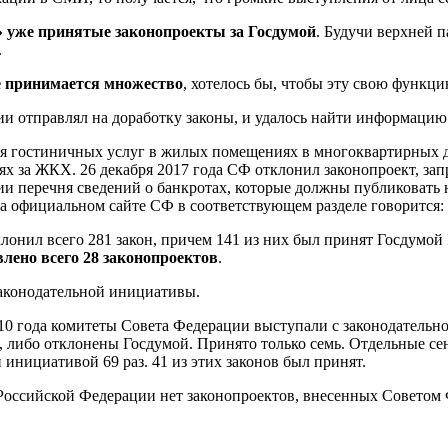
» уже принятые законопроекты за Госдумой
. Будучи верхней 
.
е принимается множество
, хотелось бы, чтобы эту свою функц
отправлял на доработку законы, и удалось найти информацию все
ия гостиничных услуг в жилых помещениях в многоквартирных до
ях за ЖКХ. 26 декабря 2017 года СФ отклонил законопроект, з
нии перечня сведений о банкротах, которые должны публиковать
а официальном сайте СФ в соответствующем разделе говорится:
онил всего 281 закон, причем 141 из них был принят Госдумой I
лено всего 28 законопроектов
.
законодательной инициативы.
10 года комитеты Совета Федерации выступали с законодательн
 либо отклонены Госдумой. Принято только семь. Отдельные сена
инициативой 69 раз. 41 из этих законов был принят.
Российской Федерации нет законопроектов, внесенных Советом