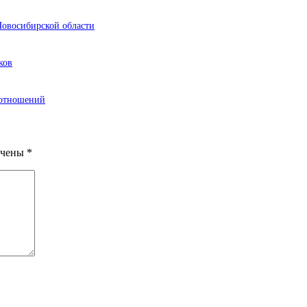
Новосибирской области
ков
 отношений
ечены
*