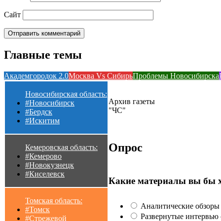
Сайт
Главные темы
Академгородок 2.0
Москва Vs Сибирь
Проблемы Новосибирска
Новосибирская область:
Архив газеты
#Новосибирск
"ЧС"
#Бердск
#Искитим
Опрос
Кемеровская область:
#Кемерово
#Новокузнецк
#Киселевск
Какие материалы вы бы 
Томская область:
Аналитические обзоры 
#Томск
Развернутые интервью с
#Стрежевой