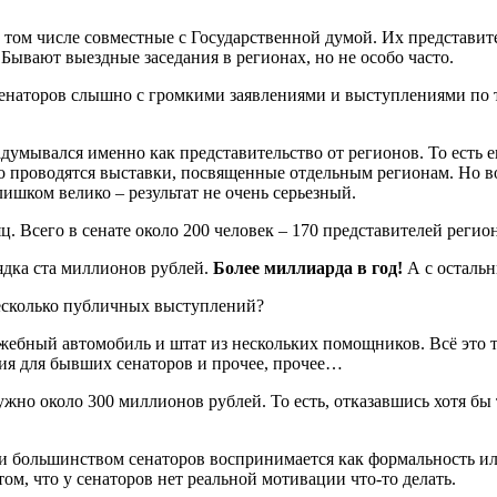
в том числе совместные с Государственной думой. Их представи
. Бывают выездные заседания в регионах, но не особо часто.
енаторов слышно с громкими заявлениями и выступлениями по те
адумывался именно как представительство от регионов. То есть 
рно проводятся выставки, посвященные отдельным регионам. Но в
ишком велико – результат не очень серьезный.
ц. Всего в сенате около 200 человек – 170 представителей реги
рядка ста миллионов рублей.
Более миллиарда в год!
А с остальн
несколько публичных выступлений?
жебный автомобиль и штат из нескольких помощников. Всё это т
ия для бывших сенаторов и прочее, прочее…
жно около 300 миллионов рублей. То есть, отказавшись хотя бы т
и большинством сенаторов воспринимается как формальность или
том, что у сенаторов нет реальной мотивации что-то делать.