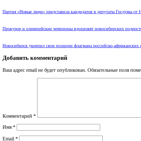
Партия «Новые люди» представила кандидатов в депутаты Госдумы от 
Прокурор и олимпийские чемпионы вдохновят новосибирских подрост
Новосибирск укрепил свои позиции флагмана российско-африканских
Добавить комментарий
Ваш адрес email не будет опубликован.
Обязательные поля пом
Комментарий
*
Имя
*
Email
*