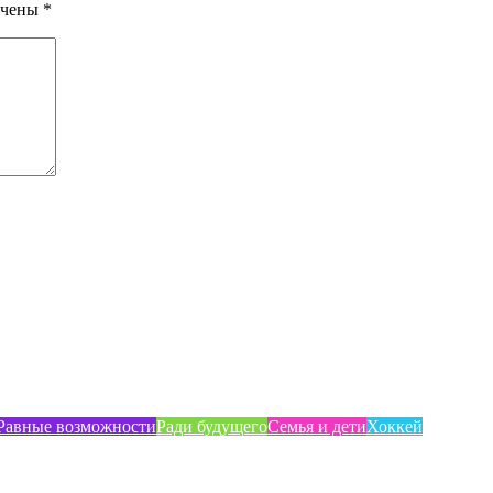
ечены
*
Равные возможности
Ради будущего
Семья и дети
Хоккей