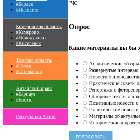
"ЧС"
#Бердск
#Искитим
Опрос
Кемеровская область:
#Кемерово
#Новокузнецк
#Киселевск
Какие материалы вы бы 
Томская область:
Аналитические обзоры 
#Томск
Развернутые интервью с
#Стрежевой
Новости о происшестви
Практические советы для
Алтайский край:
Репортажи и фоторепор
#Барнаул
Обзорные тексты о праз
#Бийск
Позитивные новости о п
Политические новости 
Материалы об актуальн
Республика Алтай
Исторические и краеве