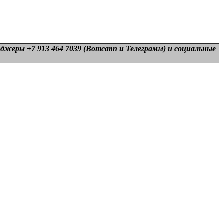
нджеры +7 913 464 7039 (Вотсапп и Телеграмм) и
социальные