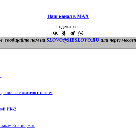
Наш канал в МАХ
Поделиться:
е, сообщайте нам на
SLOVO@SIBSLOVO.RU
или через мессе
ол
адение на сожителя с ножом
ской ИК-2
знакомой и поджог