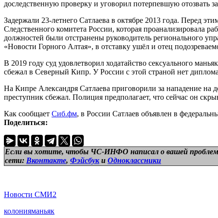
доследственную проверку и уговорил потерпевшую отозвать зая
Задержали 23-летнего Сатлаева в октябре 2013 года. Перед эт
Следственного комитета России, которая проанализировала ра
должностей были отстранены руководитель регионального упра
«Новости Горного Алтая», в отставку ушёл и отец подозреваем
В 2019 году суд удовлетворил ходатайство сексуального манья
сбежал в Северный Кипр. У России с этой страной нет диплом
На Кипре Александря Сатлаева приговорили за нападение на де
преступник сбежал. Полиция предполагает, что сейчас он скрыв
Как сообщает
Сиб.фм
, в России Сатлаев объявлен в федеральн
Поделиться:
Если вы хотите, чтобы ЧС-ИНФО написал о вашей проблем
сети:
Вконтакте
,
Фэйсбук
и
Одноклассники
Новости СМИ2
колония
маньяк