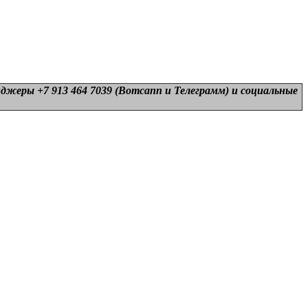
нджеры +7 913 464 7039 (Вотсапп и Телеграмм) и
социальные