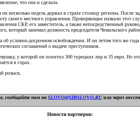
вление, что она и сделала.
им он несколько недель держал в страхе столицу региона. После
боту своего местного управления. Проверяющие назвали этот сл
вления СКР, его заместитель, а также непосредственный руково
ого, который занимал должность председателя Чемальского район
ка об условно-досрочном освобождении. И он летом того же года
атических соглашений о выдаче преступников.
вушку, у которой он похитил 300 турецких лир и 35 евро. Не о
ается в горах.
ый розыск.
е, сообщайте нам на
SLOVO@SIBSLOVO.RU
или через мессе
Новости партнеров: