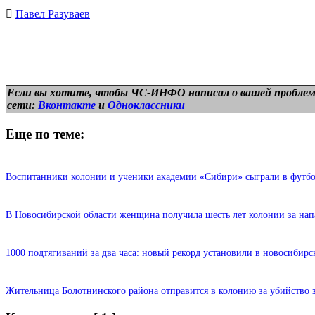
Павел Разуваев
Если вы хотите, чтобы ЧС-ИНФО написал о вашей проблем
сети:
Вконтакте
и
Одноклассники
Еще по теме:
Воспитанники колонии и ученики академии «Сибири» сыграли в футб
В Новосибирской области женщина получила шесть лет колонии за нап
1000 подтягиваний за два часа: новый рекорд установили в новосибир
Жительница Болотнинского района отправится в колонию за убийство 