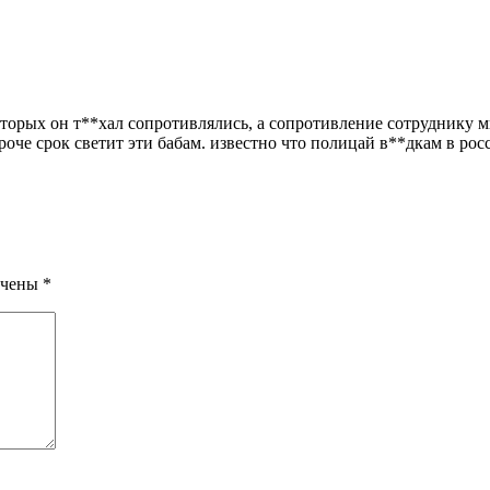
торых он т**хал сопротивлялись, а сопротивление сотруднику мвд
роче срок светит эти бабам. известно что полицай в**дкам в рос
ечены
*