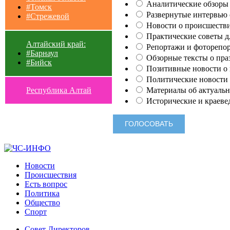
Аналитические обзоры 
#Томск
Развернутые интервью с
#Стрежевой
Новости о происшестви
Практические советы для
Алтайский край:
Репортажи и фоторепор
#Барнаул
Обзорные тексты о праз
#Бийск
Позитивные новости о п
Политические новости 
Материалы об актуальн
Республика Алтай
Исторические и краеве
Новости
Происшествия
Есть вопрос
Политика
Общество
Спорт
Совет Директоров