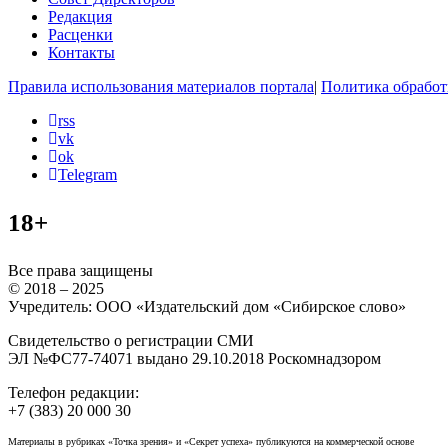
Редакция
Расценки
Контакты
Правила использования материалов портала
|
Политика обработ
rss
vk
ok
Telegram
18+
Все права защищены
© 2018 – 2025
Учредитель: ООО «Издательский дом «Сибирское слово»
Свидетельство о регистрации СМИ
ЭЛ №ФС77-74071 выдано 29.10.2018 Роскомнадзором
Телефон редакции:
+7 (383) 20 000 30
Материалы в рубриках «Точка зрения» и «Секрет успеха» публикуются на коммерческой основе