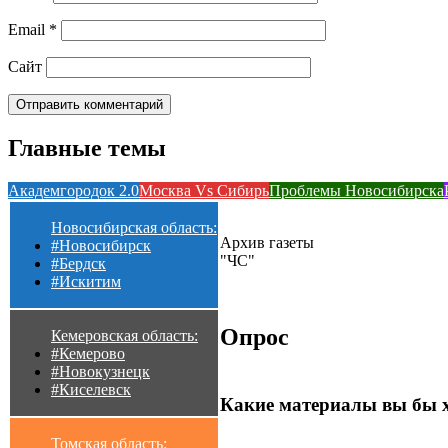
Email
*
Сайт
Главные темы
Академгородок 2.0
Москва Vs Сибирь
Проблемы Новосибирска
Новосибирская область:
Архив газеты
#Новосибирск
"ЧС"
#Бердск
#Искитим
Опрос
Кемеровская область:
#Кемерово
#Новокузнецк
#Киселевск
Какие материалы вы бы 
Томская область: