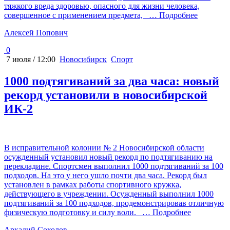
тяжкого вреда здоровью, опасного для жизни человека,
совершенное с применением предмета,
… Подробнее
Алексей Попович
0
7 июля / 12:00
Новосибирск
Спорт
1000 подтягиваний за два часа: новый
рекорд установили в новосибирской
ИК-2
В исправительной колонии № 2 Новосибирской области
осужденный установил новый рекорд по подтягиванию на
перекладине. Спортсмен выполнил 1000 подтягиваний за 100
подходов. На это у него ушло почти два часа. Рекорд был
установлен в рамках работы спортивного кружка,
действующего в учреждении. Осужденный выполнил 1000
подтягиваний за 100 подходов, продемонстрировав отличную
физическую подготовку и силу воли.
… Подробнее
Аркадий Соколов