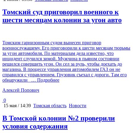
Томский суд приговорил военного к
шести месяцам колонии за угон авто
Томским гарнизонным судом вынесен приговор
военнослужащему. Его приговорили к шести месяцам тюрьмы
за угон автомобиля. По материалам дела известно, что
инцидент случился зимой. Мужчина в пьяном состоянии
решился совершить угон. Он сел за руль, чтобы доехать до
магазина. В процессе управления автомобилем ГАЗ он не
справился с управлением. Грузовик съехал с дороги. Там его
обнаружили
… Подробнее
Алексей Попович
0
15 мая / 14:39
Томская область
Новости
В Томской колонии №2 проверили
условия содержания