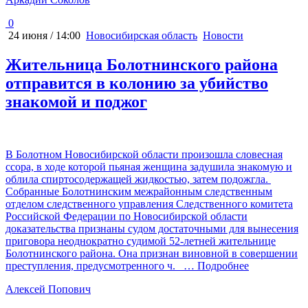
0
24 июня / 14:00
Новосибирская область
Новости
Жительница Болотнинского района
отправится в колонию за убийство
знакомой и поджог
В Болотном Новосибирской области произошла словесная
ссора, в ходе которой пьяная женщина задушила знакомую и
облила спиртосодержащей жидкостью, затем подожгла.
Собранные Болотнинским межрайонным следственным
отделом следственного управления Следственного комитета
Российской Федерации по Новосибирской области
доказательства признаны судом достаточными для вынесения
приговора неоднократно судимой 52-летней жительнице
Болотнинского района. Она признан виновной в совершении
преступления, предусмотренного ч.
… Подробнее
Алексей Попович