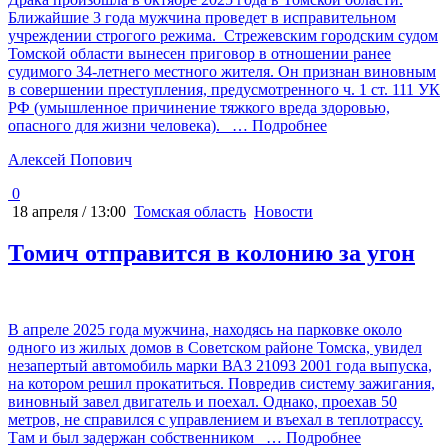
Ближайшие 3 года мужчина проведет в исправительном
учреждении строгого режима. Стрежевским городским судом
Томской области вынесен приговор в отношении ранее
судимого 34-летнего местного жителя. Он признан виновным
в совершении преступления, предусмотренного ч. 1 ст. 111 УК
РФ (умышленное причинение тяжкого вреда здоровью,
опасного для жизни человека).
… Подробнее
Алексей Попович
0
18 апреля / 13:00
Томская область
Новости
Томич отправится в колонию за угон
В апреле 2025 года мужчина, находясь на парковке около
одного из жилых домов в Советском районе Томска, увидел
незапертый автомобиль марки ВАЗ 21093 2001 года выпуска,
на котором решил прокатиться. Повредив систему зажигания,
виновный завел двигатель и поехал. Однако, проехав 50
метров, не справился с управлением и въехал в теплотрассу.
Там и был задержан собственником
… Подробнее