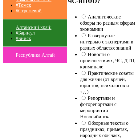
ЧС-ИНФО?
#Томск
#Стрежевой
Аналитические
обзоры по разным сферам
Алтайский край:
экономики
#Барнаул
Развернутые
#Бийск
интервью с экспертами в
разных областях знаний
Новости о
Республика Алтай
происшествиях, ЧС, ДТП,
криминале
Практические советы
для жизни (от врачей,
юристов, психологов и
т.д.)
Репортажи и
фоторепортажи с
мероприятий
Новосибирска
Обзорные тексты о
праздниках, приметах,
народных обычаях,