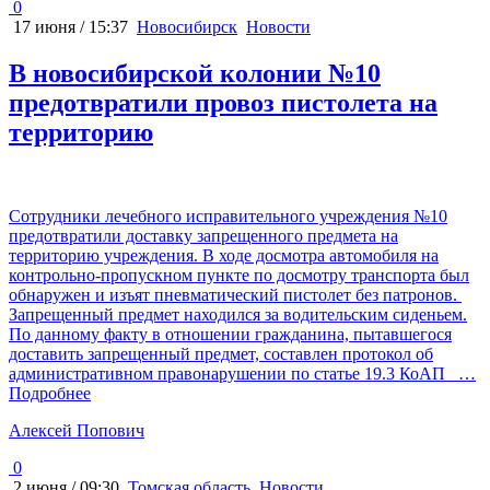
0
17 июня / 15:37
Новосибирск
Новости
В новосибирской колонии №10
предотвратили провоз пистолета на
территорию
Сотрудники лечебного исправительного учреждения №10
предотвратили доставку запрещенного предмета на
территорию учреждения. В ходе досмотра автомобиля на
контрольно-пропускном пункте по досмотру транспорта был
обнаружен и изъят пневматический пистолет без патронов.
Запрещенный предмет находился за водительским сиденьем.
По данному факту в отношении гражданина, пытавшегося
доставить запрещенный предмет, составлен протокол об
административном правонарушении по статье 19.3 КоАП
…
Подробнее
Алексей Попович
0
2 июня / 09:30
Томская область
Новости