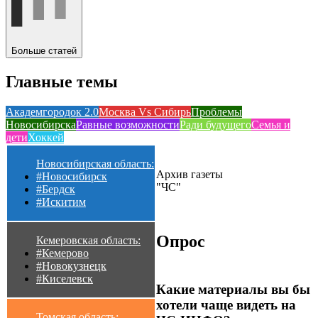
Больше статей
Главные темы
Академгородок 2.0
Москва Vs Сибирь
Проблемы
Новосибирска
Равные возможности
Ради будущего
Семья и
дети
Хоккей
Новосибирская область:
Архив газеты
#Новосибирск
"ЧС"
#Бердск
#Искитим
Опрос
Кемеровская область:
#Кемерово
#Новокузнецк
#Киселевск
Какие материалы вы бы
хотели чаще видеть на
Томская область: