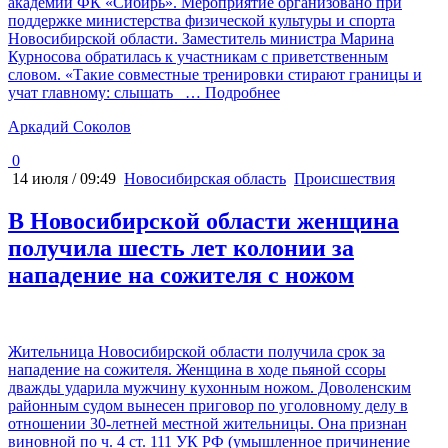
академии ФК «Сибирь». Мероприятие организовано при
поддержке министерства физической культуры и спорта
Новосибирской области. Заместитель министра Марина
Курносова обратилась к участникам с приветственным
словом. «Такие совместные тренировки стирают границы и
учат главному: слышать
… Подробнее
Аркадий Соколов
0
14 июля / 09:49
Новосибирская область
Происшествия
В Новосибирской области женщина
получила шесть лет колонии за
нападение на сожителя с ножом
Жительница Новосибирской области получила срок за
нападение на сожителя. Женщина в ходе пьяной ссоры
дважды ударила мужчину кухонным ножом. Доволенским
районным судом вынесен приговор по уголовному делу в
отношении 30-летней местной жительницы. Она признан
виновной по ч. 4 ст. 111 УК РФ (умышленное причинение