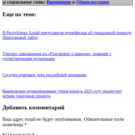
и
социальные сети:
Вконтакте
и
Одноклассники
Еще по теме:
В Республике Алтай представили мультфильм об уникальной природе
Прителецкой тайги
Томских школьников на «Разговорах о важном» знакомят с
отечественными мультиками
Сегодня отмечают день российской анимации
Кемеровские муниципальные учреждения в 2025 году реализуют
четыре грантовых проекта
Добавить комментарий
Ваш адрес email не будет опубликован.
Обязательные поля
помечены
*
Комментарий
*