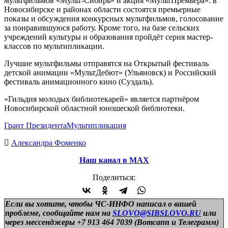
мультфильмов «Мульт-Сибирь» и акция «МультПремьера»: в
Новосибирске и районах области состоятся премьерные
показы и обсуждения конкурсных мультфильмов, голосование
за понравившуюся работу. Кроме того, на базе сельских
учреждений культуры и образования пройдёт серия мастер-
классов по мультипликации.
Лучшие мультфильмы отправятся на Открытый фестиваль
детской анимации «МультДебют» (Ульяновск) и Российский
фестиваль анимационного кино (Суздаль).
«Гильдия молодых библиотекарей» является партнёром
Новосибирской областной юношеской библиотеки.
Грант Президента
Мультипликация
Александра Фоменко
Наш канал в МАХ
Поделиться:
Если вы хотите, чтобы ЧС-ИНФО написал о вашей
проблеме, сообщайте нам на
SLOVO@SIBSLOVO.RU
или
через мессенджеры +7 913 464 7039 (Вотсапп и Телеграмм)