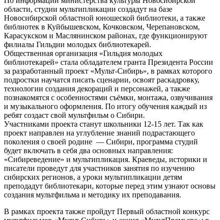
По информации министерства культуры Новосибирской
области, студии мультипликации создадут на базе
Новосибирской областной юношеской библиотеки, а также
библиотек в Куйбышевском, Кочковском, Черепановском,
Карасукском и Маслянинском районах, где функционируют
филиалы Гильдии молодых библиотекарей.
Общественная организация «Гильдия молодых
библиотекарей» стала обладателем гранта Президента России
за разработанный проект «Мульт-Сибирь», в рамках которого
подростки научатся писать сценарии, освоят раскадровку,
технологии создания декораций и персонажей, а также
познакомятся с особенностями съёмки, монтажа, озвучивания
и музыкального оформления. По итогу обучения каждый из
ребят создаст свой мультфильм о Сибири.
Участниками проекта станут школьники 12-15 лет. Так как
проект направлен на углубление знаний подрастающего
поколения о своей родине — Сибири, программа студий
будет включать в себя два основных направления:
«Сибиреведение» и мультипликация. Краеведы, историки и
писатели проведут для участников занятия по изучению
сибирских регионов, а уроки мультипликации детям
преподадут библиотекари, которые перед этим узнают основы
создания мультфильма и методику их преподавания.
В рамках проекта также пройдут Первый областной конкурс