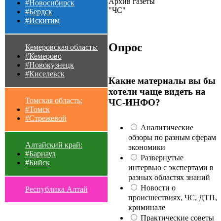
Архив газеты
#Новосибирск
"ЧС"
#Бердск
#Искитим
Опрос
Кемеровская область:
#Кемерово
#Новокузнецк
#Киселевск
Какие материалы вы бы
хотели чаще видеть на
Томская область:
ЧС-ИНФО?
#Томск
#Стрежевой
Аналитические
обзоры по разным сферам
Алтайский край:
экономики
#Барнаул
Развернутые
#Бийск
интервью с экспертами в
разных областях знаний
Новости о
Республика Алтай
происшествиях, ЧС, ДТП,
криминале
Практические советы