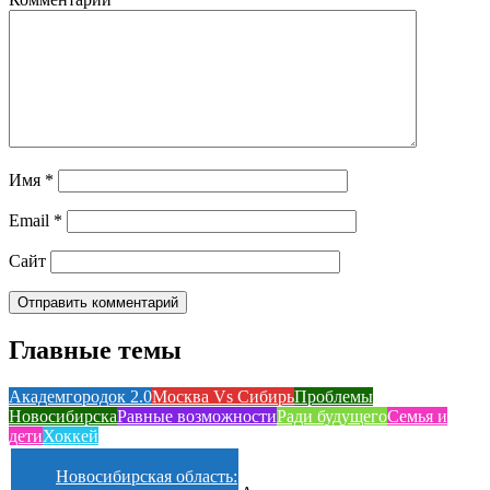
Имя
*
Email
*
Сайт
Главные темы
Академгородок 2.0
Москва Vs Сибирь
Проблемы
Новосибирска
Равные возможности
Ради будущего
Семья и
дети
Хоккей
Новосибирская область: