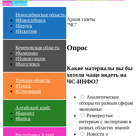
дети
Хоккей
Новосибирская область:
Архив газеты
#Новосибирск
"ЧС"
#Бердск
#Искитим
Опрос
Кемеровская область:
#Кемерово
#Новокузнецк
#Киселевск
Какие материалы вы бы
хотели чаще видеть на
Томская область:
ЧС-ИНФО?
#Томск
#Стрежевой
Аналитические
обзоры по разным сферам
Алтайский край:
экономики
#Барнаул
Развернутые
#Бийск
интервью с экспертами в
разных областях знаний
Новости о
Республика Алтай