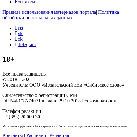
Контакты
Правила использования материалов портала
|
Политика
обработки персональных данных
rss
vk
ok
Telegram
18+
Все права защищены
© 2018 – 2025
Учредитель: ООО «Издательский дом «Сибирское слово»
Свидетельство о регистрации СМИ
ЭЛ №ФС77-74071 выдано 29.10.2018 Роскомнадзором
Телефон редакции:
+7 (383) 20 000 30
Материалы в рубриках «Точка зрения» и «Секрет успеха» публикуются на коммерческой основе
Контакты
|
Расценки
|
Редакция