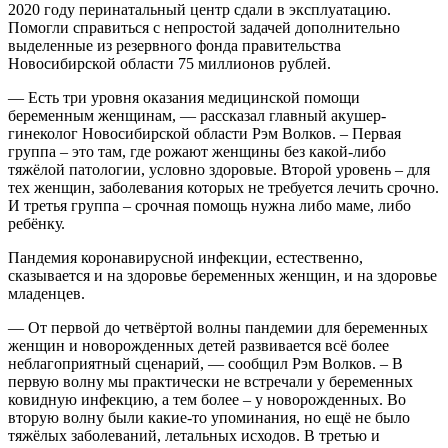
2020 году перинатальный центр сдали в эксплуатацию.
Помогли справиться с непростой задачей дополнительно
выделенные из резервного фонда правительства
Новосибирской области 75 миллионов рублей.
— Есть три уровня оказания медицинской помощи
беременным женщинам, — рассказал главный акушер-
гинеколог Новосибирской области Рэм Волков. – Первая
группа – это там, где рожают женщины без какой-либо
тяжёлой патологии, условно здоровые. Второй уровень – для
тех женщин, заболевания которых не требуется лечить срочно.
И третья группа – срочная помощь нужна либо маме, либо
ребёнку.
Пандемия коронавирусной инфекции, естественно,
сказывается и на здоровье беременных женщин, и на здоровье
младенцев.
— От первой до четвёртой волны пандемии для беременных
женщин и новорожденных детей развивается всё более
неблагоприятный сценарий, — сообщил Рэм Волков. – В
первую волну мы практически не встречали у беременных
ковидную инфекцию, а тем более – у новорожденных. Во
вторую волну были какие-то упоминания, но ещё не было
тяжёлых заболеваний, летальных исходов. В третью и