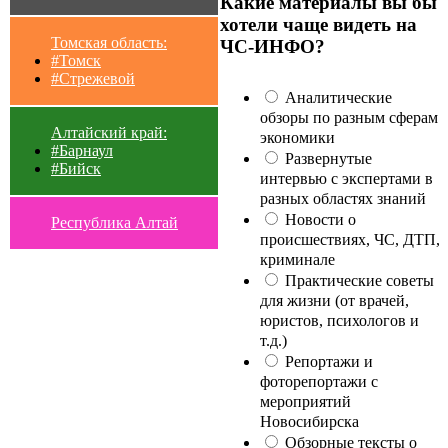
Какие материалы вы бы
хотели чаще видеть на
Томская область:
ЧС-ИНФО?
#Томск
#Стрежевой
Аналитические
обзоры по разным сферам
Алтайский край:
экономики
#Барнаул
Развернутые
#Бийск
интервью с экспертами в
разных областях знаний
Новости о
Республика Алтай
происшествиях, ЧС, ДТП,
криминале
Практические советы
для жизни (от врачей,
юристов, психологов и
т.д.)
Репортажи и
фоторепортажи с
мероприятий
Новосибирска
Обзорные тексты о