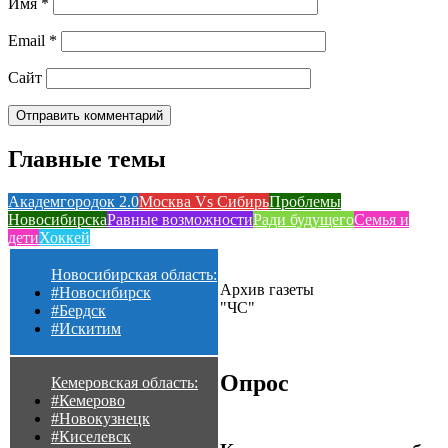
Имя
*
Email
*
Сайт
Главные темы
Академгородок 2.0
Москва Vs Сибирь
Проблемы
Новосибирска
Равные возможности
Ради будущего
Семья и
дети
Хоккей
Новосибирская область:
Архив газеты
#Новосибирск
"ЧС"
#Бердск
#Искитим
Опрос
Кемеровская область:
#Кемерово
#Новокузнецк
#Киселевск