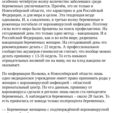
особенно четвёртую волну количество заболевших среди
беременных увеличивается. Причём, это не только в
Новосибирской области, это характерно и для Российской
Федерации, и для мира в целом. Эта тенденция везде
одинакова. И, к сожалению, в третью волну беременные и
роженицы погибали от коронавирусной инфекции. Поэтому
силы всего мира были брошены на поиск профилактики. На
сегодняшний день это только один метод – вакцинация. И в
Российской Федерации, как и во всём мире, разрешена
вакцинация беременных женщин. На сегодняшний день это
рекомендовано делать с 22 недель. А профессиональное
сообщество акушеров-гинекологов считает, что вообще можно
делать прививку с 13-16 недель. То есть никаких
отрицательных виляний ни на маму, ни на плод вакцина не
оказывает.
По информации Волкова, в Новосибирской области лишь
одно медицинское учреждение имеет право принимать роды у
женщин с коронавирусной инфекцией – областной
перинатальный центр. По его данным, прививку от
коронавируса сделали в регионе лишь около ста пятидесяти
беременных. А наблюдается беременных – около 28 тысяч. То
есть привились от ковида только полпроцента беременных.
— Беременные женщины с подтверждённой коронавирусной