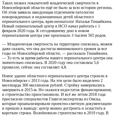
Таких низких показателей младенческой смертности в
Новосибирской области ещё не было за всю историю региона.
Об этом заявила заведующая отделением патологии
новорожденных и недоношенных детей областного
перинатального центра, врач-неонатолог Наталья Тишайкина.
Новый перинатальный центр в НСО начал работать с 1
февраля 2020 года. К сегодняшнему дню в новом
перинатальном центра уже произошло 3 тысячи 565 родов.
— Младенческая смертность на территории снизилась, можем
даже сказать, что она достигла минимального уровня за все
годы по Новосибирской области, — рассказала Тишайкина.
— То есть за время работы нашего перинатального центра она
значительно снизилась. В 2020 году она составляла 5,6
промилле, сейчас она составляет 4,8.
Новое здание областного перинатального центра строили в
Новосибирске с 2013 года. На эти цели было выделено 2
миллиарда 300 миллионов рублей. Стройку намеревались
завершить в 2015-м. Но сказался недостаток финансирования,
и строительство приостановили. И всё же летом 2018 года
пригласили специалистов Главгосэкспертизы из Омска,
которые проанализировали проектно-сметную документацию
и пришли к выводу: центр можно достроить и оснастить в
короткие строки. Возобновили строительство в 2019 году. В