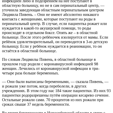
инфекцией либо и подозрением на неё поступают в
областную больницу, но не в сам перинатальный центр, —
уточнила заведующая областным перинатальным центром
Людмила Пивень. – Они не имеют абсолютно никакого
контакта с женщинами, которые поступают на роды в
перинатальный центр. В случае, если пациентка рожает или
нуждается в какой-то акушерской помощи, то роды
происходят в отдельном боксе. Опять же – в областной
больнице. После этого ребёночек изолируется от мамы. Если
ребёнок удовлетворительный, он переводится в 3-ю детскую
больницу. Если у ребёнок нуждается в реанимации, то он
остаётся в областной больнице.
По словам Людмилы Пивень, в областной больнице в
прошлом году родили с коронавирусной инфекцией 98
женщин. Лечились от коронавирусной инфекции в три-
четыре раза больше беременных.
— Они были выписаны беременными, — сказала Пивень, —
и рожали уже потом, когда переболели, в других
учреждениях. В этом году нас 184 такие пациентки. Из них 93
пациентки родоразрешены путём операции кесарево сечение.
Остальные рожали сами. 70 процентов из них рожали при
сроках свыше 37 недель беременности.
Во время беременности в Новосибирской области в связи с