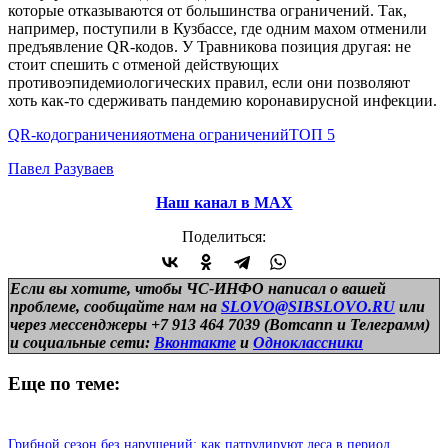
которые отказываются от большинства ограничений. Так,
например, поступили в Кузбассе, где одним махом отменили
предъявление QR-кодов. У Травникова позиция другая: не
стоит спешить с отменой действующих
противоэпидемиологических правил, если они позволяют
хоть как-то сдерживать пандемию коронавирусной инфекции.
QR-код
ограничения
отмена ограничений
ТОП 5
Павел Разуваев
Наш канал в МАХ
Поделиться:
Если вы хотите, чтобы ЧС-ИНФО написал о вашей
проблеме, сообщайте нам на
SLOVO@SIBSLOVO.RU
или
через мессенджеры +7 913 464 7039 (Вотсапп и Телеграмм)
и
социальные сети:
Вконтакте
и
Одноклассники
Еще по теме:
Грибной сезон без нарушений: как патрулируют леса в период