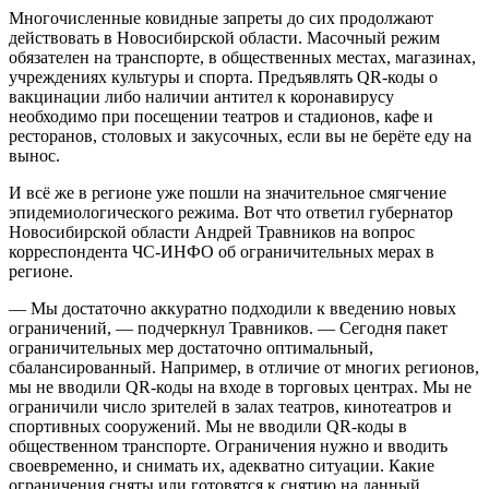
Многочисленные ковидные запреты до сих продолжают
действовать в Новосибирской области. Масочный режим
обязателен на транспорте, в общественных местах, магазинах,
учреждениях культуры и спорта. Предъявлять QR-коды о
вакцинации либо наличии антител к коронавирусу
необходимо при посещении театров и стадионов, кафе и
ресторанов, столовых и закусочных, если вы не берёте еду на
вынос.
И всё же в регионе уже пошли на значительное смягчение
эпидемиологического режима. Вот что ответил губернатор
Новосибирской области Андрей Травников на вопрос
корреспондента ЧС-ИНФО об ограничительных мерах в
регионе.
— Мы достаточно аккуратно подходили к введению новых
ограничений, — подчеркнул Травников. — Сегодня пакет
ограничительных мер достаточно оптимальный,
сбалансированный. Например, в отличие от многих регионов,
мы не вводили QR-коды на входе в торговых центрах. Мы не
ограничили число зрителей в залах театров, кинотеатров и
спортивных сооружений. Мы не вводили QR-коды в
общественном транспорте. Ограничения нужно и вводить
своевременно, и снимать их, адекватно ситуации. Какие
ограничения сняты или готовятся к снятию на данный