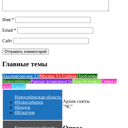
Имя
*
Email
*
Сайт
Главные темы
Академгородок 2.0
Москва Vs Сибирь
Проблемы
Новосибирска
Равные возможности
Ради будущего
Семья и
дети
Хоккей
Новосибирская область:
Архив газеты
#Новосибирск
"ЧС"
#Бердск
#Искитим
Кемеровская область: