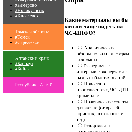
Опрос
#Кемерово
#Новокузнецк
#Киселевск
Какие материалы вы бы
хотели чаще видеть на
Томская область:
ЧС-ИНФО?
#Томск
#Стрежевой
Аналитические
обзоры по разным сферам
Алтайский край:
экономики
#Барнаул
Развернутые
#Бийск
интервью с экспертами в
разных областях знаний
Новости о
Республика Алтай
происшествиях, ЧС, ДТП,
криминале
Практические советы
для жизни (от врачей,
юристов, психологов и
т.д.)
Репортажи и
фоторепортажи с