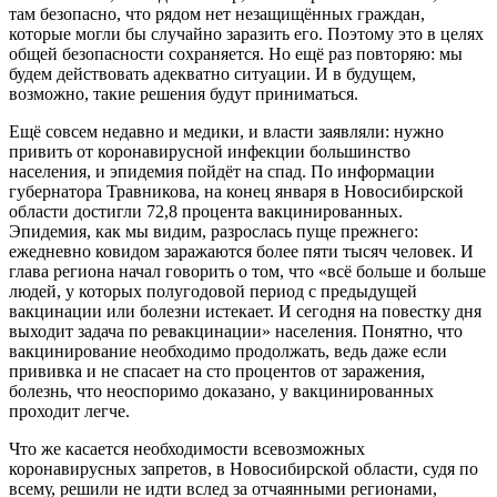
там безопасно, что рядом нет незащищённых граждан,
которые могли бы случайно заразить его. Поэтому это в целях
общей безопасности сохраняется. Но ещё раз повторяю: мы
будем действовать адекватно ситуации. И в будущем,
возможно, такие решения будут приниматься.
Ещё совсем недавно и медики, и власти заявляли: нужно
привить от коронавирусной инфекции большинство
населения, и эпидемия пойдёт на спад. По информации
губернатора Травникова, на конец января в Новосибирской
области достигли 72,8 процента вакцинированных.
Эпидемия, как мы видим, разрослась пуще прежнего:
ежедневно ковидом заражаются более пяти тысяч человек. И
глава региона начал говорить о том, что «всё больше и больше
людей, у которых полугодовой период с предыдущей
вакцинации или болезни истекает. И сегодня на повестку дня
выходит задача по ревакцинации» населения. Понятно, что
вакцинирование необходимо продолжать, ведь даже если
прививка и не спасает на сто процентов от заражения,
болезнь, что неоспоримо доказано, у вакцинированных
проходит легче.
Что же касается необходимости всевозможных
коронавирусных запретов, в Новосибирской области, судя по
всему, решили не идти вслед за отчаянными регионами,