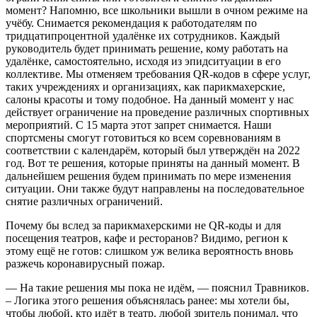
момент? Напомню, все школьники вышли в очном режиме на
учёбу. Снимается рекомендация к работодателям по
тридцатипроцентной удалёнке их сотрудников. Каждый
руководитель будет принимать решение, кому работать на
удалёнке, самостоятельно, исходя из эпидситуации в его
коллективе. Мы отменяем требования QR-кодов в сфере услуг,
таких учреждениях и организациях, как парикмахерские,
салоны красоты и тому подобное. На данный момент у нас
действует ограничение на проведение различных спортивных
мероприятий. С 15 марта этот запрет снимается. Наши
спортсмены смогут готовиться ко всем соревнованиям в
соответствии с календарём, который был утверждён на 2022
год. Вот те решения, которые приняты на данный момент. В
дальнейшем решения будем принимать по мере изменения
ситуации. Они также будут направлены на последовательное
снятие различных ограничений.
Почему бы вслед за парикмахерскими не QR-коды и для
посещения театров, кафе и ресторанов? Видимо, регион к
этому ещё не готов: слишком уж велика вероятность вновь
разжечь коронавирусный пожар.
— На такие решения мы пока не идём, — пояснил Травников.
– Логика этого решения объяснялась ранее: мы хотели бы,
чтобы любой, кто идёт в театр, любой зритель понимал, что