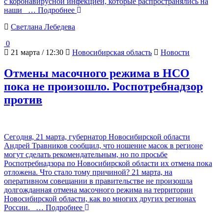
с коронавирусной инфекцией, которые распространялись на
наши
… Подробнее
Светлана Лебедева
0
21 марта / 12:30
Новосибирская область
Новости
Отмены масочного режима в НСО
пока не произошло. Роспотребнадзор
против
Сегодня, 21 марта, губернатор Новосибирской области
Андрей Травников сообщил, что ношение масок в регионе
могут сделать рекомендательным, но по просьбе
Роспотребнадзора по Новосибирской области их отмена пока
отложена. Что стало тому причиной? 21 марта, на
оперативном совещании в правительстве не произошла
долгожданная отмена масочного режима на территории
Новосибирской области, как во многих других регионах
России.
… Подробнее