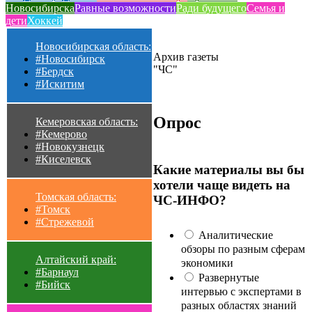
Новосибирска
Равные возможности
Ради будущего
Семья и
дети
Хоккей
Новосибирская область:
Архив газеты
#Новосибирск
"ЧС"
#Бердск
#Искитим
Опрос
Кемеровская область:
#Кемерово
#Новокузнецк
#Киселевск
Какие материалы вы бы
хотели чаще видеть на
Томская область:
ЧС-ИНФО?
#Томск
#Стрежевой
Аналитические
обзоры по разным сферам
Алтайский край:
экономики
#Барнаул
Развернутые
#Бийск
интервью с экспертами в
разных областях знаний