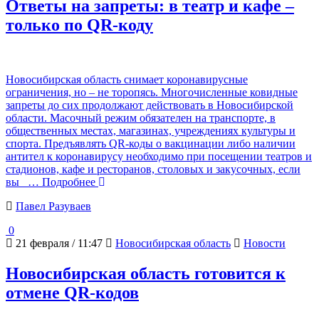
Ответы на запреты: в театр и кафе –
только по QR-коду
Новосибирская область снимает коронавирусные
ограничения, но – не торопясь. Многочисленные ковидные
запреты до сих продолжают действовать в Новосибирской
области. Масочный режим обязателен на транспорте, в
общественных местах, магазинах, учреждениях культуры и
спорта. Предъявлять QR-коды о вакцинации либо наличии
антител к коронавирусу необходимо при посещении театров и
стадионов, кафе и ресторанов, столовых и закусочных, если
вы
… Подробнее
Павел Разуваев
0
21 февраля / 11:47
Новосибирская область
Новости
Новосибирская область готовится к
отмене QR-кодов