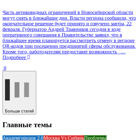
Часть антиковидных ограничений в Новосибирской области
могут снять в ближайшие дни. Власти региона сообщили, что
окончательное решение будет принято и озвучено завтра, 22
февраля. Губернатор Андрей Травников сегодня в ходе
оперативного совещания в Правительстве заявил, что в
ближайшее время планируется рассмотреть отмену в регионе
QR-кодов при посещении предприятий сферы обслуживания.
Кроме того, работодателям предоставят возможность
…
Подробнее
0
Больше статей
Главные темы
Академгородок 2.0
Москва Vs Сибирь
Проблемы