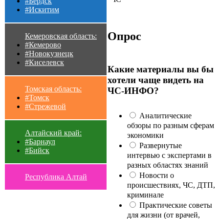
#Бердск
#Искитим
Опрос
Кемеровская область:
#Кемерово
#Новокузнецк
#Киселевск
Какие материалы вы бы
хотели чаще видеть на
Томская область:
ЧС-ИНФО?
#Томск
#Стрежевой
Аналитические
обзоры по разным сферам
Алтайский край:
экономики
#Барнаул
Развернутые
#Бийск
интервью с экспертами в
разных областях знаний
Новости о
Республика Алтай
происшествиях, ЧС, ДТП,
криминале
Практические советы
для жизни (от врачей,