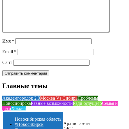
Имя
*
Email
*
Сайт
Главные темы
Академгородок 2.0
Москва Vs Сибирь
Проблемы
Новосибирска
Равные возможности
Ради будущего
Семья и
дети
Хоккей
Новосибирская область:
Архив газеты
#Новосибирск
"ЧС"