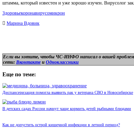
штамма, который известен и уже хорошо изучен. Вирусолог закл
Здоровье
коронавирус
омикрон
Марина Вдовик
Если вы хотите, чтобы ЧС-ИНФО написал о вашей проблем
сети:
Вконтакте
и
Одноклассники
Еще по теме:
Диспансеризация помогла выявить рак у ветерана СВО в Новосибирске
В детских садах России начнут чаще кормить детей рыбными блюдами
Как не допустить острой кишечной инфекции в летний период?