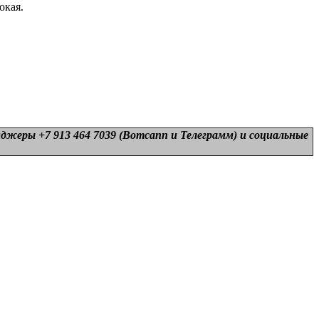
окая.
нджеры +7 913 464 7039 (Вотсапп и Телеграмм) и
социальные