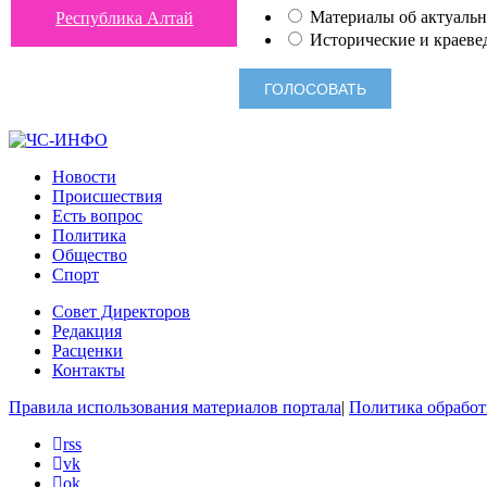
Материалы об актуальн
Республика Алтай
Исторические и краеве
Новости
Происшествия
Есть вопрос
Политика
Общество
Спорт
Совет Директоров
Редакция
Расценки
Контакты
Правила использования материалов портала
|
Политика обработ
rss
vk
ok