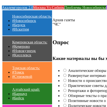
Академгородок 2.0
Москва Vs Сибирь
Проблемы Новосибирска
Новосибирская область:
Архив газеты
#Новосибирск
"ЧС"
#Бердск
#Искитим
Опрос
Кемеровская область:
#Кемерово
#Новокузнецк
#Киселевск
Какие материалы вы бы 
Томская область:
Аналитические обзоры 
#Томск
Развернутые интервью с
#Стрежевой
Новости о происшестви
Практические советы для
Алтайский край:
Репортажи и фоторепор
#Барнаул
Обзорные тексты о праз
#Бийск
Позитивные новости о п
Политические новости 