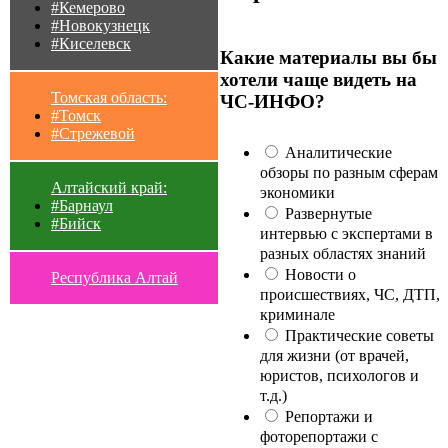
#Кемерово
#Новокузнецк
#Киселевск
Какие материалы вы бы
хотели чаще видеть на
Томская область:
ЧС-ИНФО?
#Томск
#Стрежевой
Аналитические
обзоры по разным сферам
Алтайский край:
экономики
#Барнаул
Развернутые
#Бийск
интервью с экспертами в
разных областях знаний
Новости о
Республика Алтай
происшествиях, ЧС, ДТП,
криминале
Практические советы
для жизни (от врачей,
юристов, психологов и
т.д.)
Репортажи и
фоторепортажи с