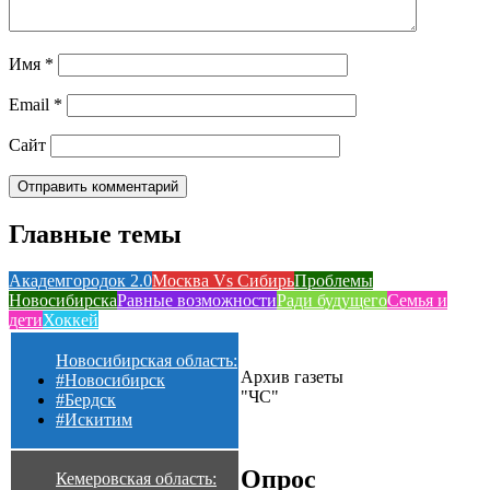
Имя
*
Email
*
Сайт
Главные темы
Академгородок 2.0
Москва Vs Сибирь
Проблемы
Новосибирска
Равные возможности
Ради будущего
Семья и
дети
Хоккей
Новосибирская область:
Архив газеты
#Новосибирск
"ЧС"
#Бердск
#Искитим
Опрос
Кемеровская область: