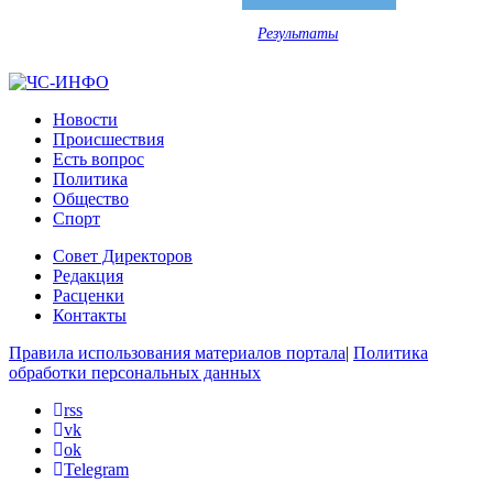
Результаты
Новости
Происшествия
Есть вопрос
Политика
Общество
Спорт
Совет Директоров
Редакция
Расценки
Контакты
Правила использования материалов портала
|
Политика
обработки персональных данных
rss
vk
ok
Telegram