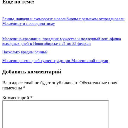
Еще по теме:
Блины, лошади и скоморохи: новосибирцы с размахом отпраздновали
Масленицу и проводили зиму
Масленица-красавица, праздник мужества и подледный лов: афиша
выходных дней в Новосибирске с 21 по 23 февраля
Насколько вредны блины?
Масленица семь дней гуляет: традиции Масленичной недели
Добавить комментарий
Ваш адрес email не будет опубликован.
Обязательные поля
помечены
*
Комментарий
*