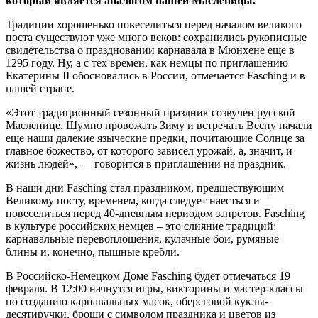
который является аналогом нашей Масленицы.
Традиции хорошенько повеселиться перед началом великого
поста существуют уже много веков: сохранились рукописные
свидетельства о праздновании карнавала в Мюнхене еще в
1295 году. Ну, а с тех времен, как немцы по приглашению
Екатерины II обосновались в России, отмечается Fasching и в
нашей стране.
«Этот традиционный сезонный праздник созвучен русской
Масленице. Шумно провожать Зиму и встречать Весну начали
еще наши далекие языческие предки, почитающие Солнце за
главное божество, от которого зависел урожай, а, значит, и
жизнь людей», — говорится в приглашении на праздник.
В наши дни Fasching стал праздником, предшествующим
Великому посту, временем, когда следует наесться и
повеселиться перед 40-дневным периодом запретов. Fasching
в культуре российских немцев – это слияние традиций:
карнавальные перевоплощения, кулачные бои, румяные
блины и, конечно, пышные кребли.
В Российско-Немецком Доме Fasching будет отмечаться 19
февраля. В 12:00 начнутся игры, викторины и мастер-классы
по созданию карнавальных масок, обереговой куклы-
десятиручки, броши с символом праздника и цветов из