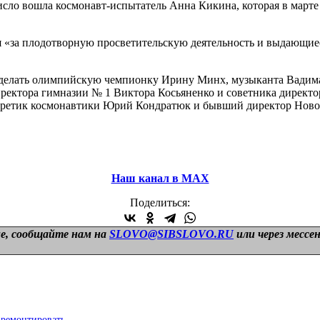
исло вошла космонавт-испытатель Анна Кикина, которая в марте
 «за плодотворную просветительскую деятельность и выдающиес
делать олимпийскую чемпионку Ирину Минх, музыканта Вадима
ректора гимназии № 1 Виктора Косьяненко и советника директо
оретик космонавтики Юрий Кондратюк и бывший директор Новос
Наш канал в МАХ
Поделиться:
е, сообщайте нам на
SLOVO@SIBSLOVO.RU
или через мессе
 ремонтировать