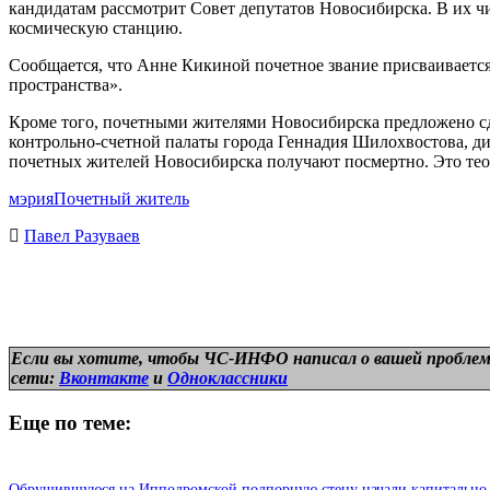
кандидатам рассмотрит Совет депутатов Новосибирска. В их ч
космическую станцию.
Сообщается, что Анне Кикиной почетное звание присваивается
пространства».
Кроме того, почетными жителями Новосибирска предложено с
контрольно-счетной палаты города Геннадия Шилохвостова, ди
почетных жителей Новосибирска получают посмертно. Это те
мэрия
Почетный житель
Павел Разуваев
Если вы хотите, чтобы ЧС-ИНФО написал о вашей проблем
сети:
Вконтакте
и
Одноклассники
Еще по теме:
Обрушившуюся на Ипподромской подпорную стену начали капитально