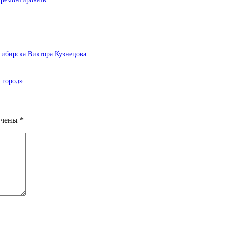
осибирска Виктора Кузнецова
 город»
ечены
*