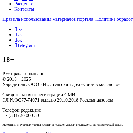
Расценки
Контакты
Правила использования материалов портала
|
Политика обработ
rss
vk
ok
Telegram
18+
Все права защищены
© 2018 – 2025
Учредитель: ООО «Издательский дом «Сибирское слово»
Свидетельство о регистрации СМИ
ЭЛ №ФС77-74071 выдано 29.10.2018 Роскомнадзором
Телефон редакции:
+7 (383) 20 000 30
Материалы в рубриках «Точка зрения» и «Секрет успеха» публикуются на коммерческой основе