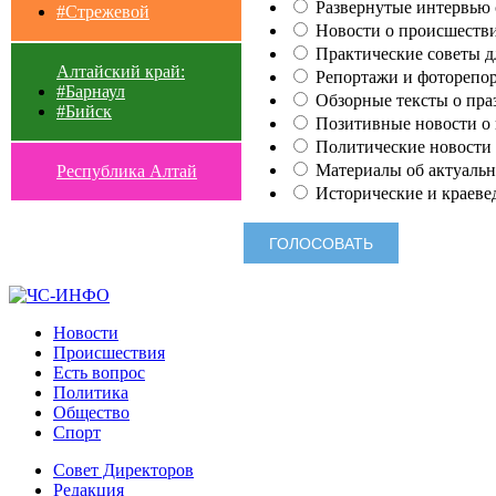
Развернутые интервью с
#Стрежевой
Новости о происшестви
Практические советы для
Алтайский край:
Репортажи и фоторепор
#Барнаул
Обзорные тексты о праз
#Бийск
Позитивные новости о п
Политические новости 
Материалы об актуальн
Республика Алтай
Исторические и краеве
Новости
Происшествия
Есть вопрос
Политика
Общество
Спорт
Совет Директоров
Редакция