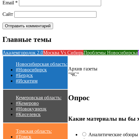
Email
*
Сайт
Главные темы
Академгородок 2.0
Москва Vs Сибирь
Проблемы Новосибирска
Новосибирская область:
Архив газеты
#Новосибирск
"ЧС"
#Бердск
#Искитим
Опрос
Кемеровская область:
#Кемерово
#Новокузнецк
#Киселевск
Какие материалы вы бы 
Томская область:
Аналитические обзоры 
#Томск