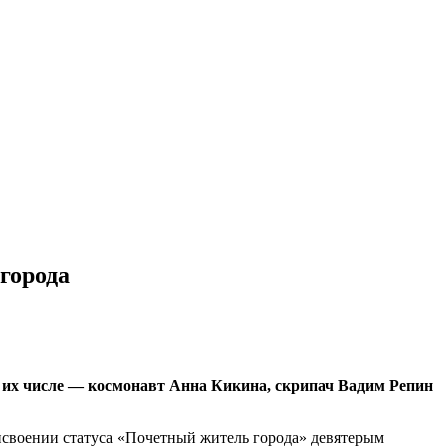
города
 их числе — космонавт Анна Кикина, скрипач Вадим Репин
исвоении статуса «Почетный житель города» девятерым