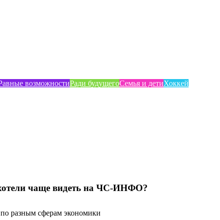
Равные возможности
Ради будущего
Семья и дети
Хоккей
хотели чаще видеть на ЧС-ИНФО?
по разным сферам экономики