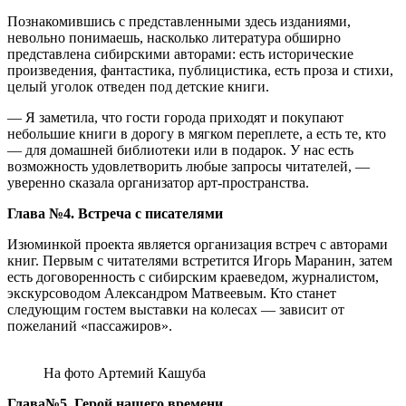
Познакомившись с представленными здесь изданиями,
невольно понимаешь, насколько литература обширно
представлена сибирскими авторами: есть исторические
произведения, фантастика, публицистика, есть проза и стихи,
целый уголок отведен под детские книги.
— Я заметила, что гости города приходят и покупают
небольшие книги в дорогу в мягком переплете, а есть те, кто
― для домашней библиотеки или в подарок. У нас есть
возможность удовлетворить любые запросы читателей, —
уверенно сказала организатор арт-пространства.
Глава №4. Встреча с писателями
Изюминкой проекта является организация встреч с авторами
книг. Первым с читателями встретится Игорь Маранин, затем
есть договоренность с сибирским краеведом, журналистом,
экскурсоводом Александром Матвеевым. Кто станет
следующим гостем выставки на колесах ― зависит от
пожеланий «пассажиров».
На фото Артемий Кашуба
Глава№5. Герой нашего времени