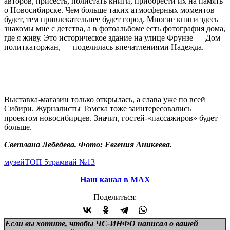
авторов, присесть, полистать книги, приобрести их на память
о Новосибирске. Чем больше таких атмосферных моментов
будет, тем привлекательнее будет город. Многие книги здесь
знакомы мне с детства, а в фотоальбоме есть фотография дома,
где я живу. Это историческое здание на улице Фрунзе ― Дом
политкаторжан, — поделилась впечатлениями Надежда.
Выставка-магазин только открылась, а слава уже по всей
Сибири. Журналисты Томска тоже заинтересовались
проектом новосибирцев. Значит, гостей-«пассажиров» будет
больше.
Светлана Лебедева. Фото: Евгения Аникеева.
музей
ТОП 5
трамвай №13
Наш канал в МАХ
Поделиться:
Если вы хотите, чтобы ЧС-ИНФО написал о вашей