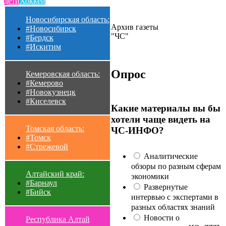
дети
Хоккей
Новосибирская область:
Архив газеты
#Новосибирск
"ЧС"
#Бердск
#Искитим
Опрос
Кемеровская область:
#Кемерово
#Новокузнецк
#Киселевск
Какие материалы вы бы
хотели чаще видеть на
Томская область:
ЧС-ИНФО?
#Томск
#Стрежевой
Аналитические
обзоры по разным сферам
Алтайский край:
экономики
#Барнаул
Развернутые
#Бийск
интервью с экспертами в
разных областях знаний
Новости о
Республика Алтай