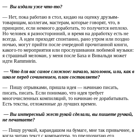
— Вы издали уже что-то?
— Нет, пока работаю в стол, кидаю на оценку друзьям-
товарищам, коллегам, мастерам, которые говорят, что, в
принципе, если немного доработать, то получится неплохо.
Но человек я разносторонний, и время на доработку есть не
всегда. А идеи приходят спонтанно, рано утром или поздно
ночью, могут прийти после очередной прочитанной книги,
какого-то мероприятия или прослушивания любимой музыки:
я страшный меломан, у меня после Баха и Вивальди может
идти Rammstein.
― Что для вас самое сложное: начало, заголовок, или, как в
школе перед сочинением, план составляете?
― Пишу отрывками, пришла идея ― начинаю писать,
писать, писать. Если понимаю, что идея требует
многочисленных компиляций, то начинаю ее дорабатывать.
Есть тексты, отложенные до лучших времен.
― Вы интересный жест рукой сделали, вы пишете ручкой,
не печатаете?
― Пишу ручкой, карандашом на бумаге, мне так привычнее, я
когда читаю текст с компьютера, то предпочитаю его