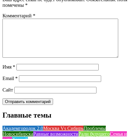
помечены
*
Комментарий
*
Имя
*
Email
*
Сайт
Главные темы
Академгородок 2.0
Москва Vs Сибирь
Проблемы
Новосибирска
Равные возможности
Ради будущего
Семья и