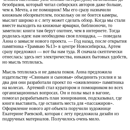
безобразия, который читал сибирских авторов даже больше,
чем я. Мечта, а не помощник! Мы его сразу назначили
книжным обозревателем, поскольку он не боится камеры,
мыслит широко и с лету может сделать обзор. Когда мы стали
вместе выходить на книжные ярмарки, библионочи, то
заметили: книги там берут охотнее, чем в интернете. Тогда
родилась идея: нам необходима своя площадка, — поведала
Анна о замысле нового проекта. — Год назад, после открытия
памятника «Трамваю №13» в центре Новосибирска, Артем
сразу предложил — вот бы нам туда. Я сначала скептически
отнеслась: здесь нет электричества, никаких бытовых удобств,
но мысль теплилась.
Мысль теплилась и не давала покоя. Анна предложила
издательству «Свиньин и сыновья» объединить усилия и за
два дня они разработали проект по «оживлению» памятника
на колесах. Артемий стал куратором и помощником во всех
организационных вопросах. Он и полы мыл в вагоне,
помогал разрабатывать план зонирования, подсказывал, где
книги выставить, где оставить места для «пассажиров».
Оформление нового арт-объекта поручили художнице
Екатерине Раевской, которая с лету предложила дизайн из
подручных материалов. Получилось очень мило.