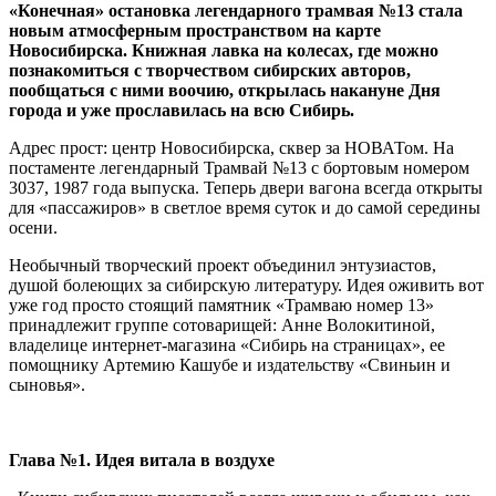
«Конечная» остановка легендарного трамвая №13 стала
новым атмосферным пространством на карте
Новосибирска. Книжная лавка на колесах, где можно
познакомиться с творчеством сибирских авторов,
пообщаться с ними воочию, открылась накануне Дня
города и уже прославилась на всю Сибирь.
Адрес прост: центр Новосибирска, сквер за НОВАТом. На
постаменте легендарный Трамвай №13 с бортовым номером
3037, 1987 года выпуска. Теперь двери вагона всегда открыты
для «пассажиров» в светлое время суток и до самой середины
осени.
Необычный творческий проект объединил энтузиастов,
душой болеющих за сибирскую литературу. Идея оживить вот
уже год просто стоящий памятник «Трамваю номер 13»
принадлежит группе сотоварищей: Анне Волокитиной,
владелице интернет-магазина «Сибирь на страницах», ее
помощнику Артемию Кашубе и издательству «Свиньин и
сыновья».
Глава №1. Идея витала в воздухе