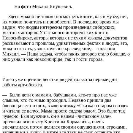
На фото Михаил Янушевич.
— Здесь можно не только посмотреть книги, как в музее, нет,
их можно почитать и приобрести. В последнее время мы
видим, что людям интересны произведения сибирских,
местных авторов. У нас много исторических книг о
Новосибирске, авторы которых не сухим языком документов
рассказывают о прошлом, удивительных фактах и людях, это,
можно сказать, увлекательное краеведение, — пояснил
Михаил. — Наша задача, чтобы таких авторов стало больше, о
них узнали как новосибирцы, так и гости города.
Идею уже оценили десятки людей только за первые дни
работы арт-объекта.
— Были дети с мамами, бабушками, кто-то про нас уже
слышал, кто-то мимо проходил. Недавно пришли два
близнеца лет по пять, взяли книжку «Сказка о старом гвозде»
и читали ее вслух. Мама просто сидела рядом. Это было так
чудесно. Был мужчина, он в нашем «читальном зале»
прочитал всю пьесу Кристины Кармалиты, очень
впечатлился, потом делился своими ощущениями, строками,
запавшими в душу. В итоге всё-таки не смог оставить эту