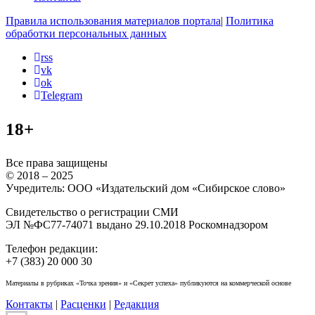
Правила использования материалов портала
|
Политика
обработки персональных данных
rss
vk
ok
Telegram
18+
Все права защищены
© 2018 – 2025
Учредитель: ООО «Издательский дом «Сибирское слово»
Свидетельство о регистрации СМИ
ЭЛ №ФС77-74071 выдано 29.10.2018 Роскомнадзором
Телефон редакции:
+7 (383) 20 000 30
Материалы в рубриках «Точка зрения» и «Секрет успеха» публикуются на коммерческой основе
Контакты
|
Расценки
|
Редакция