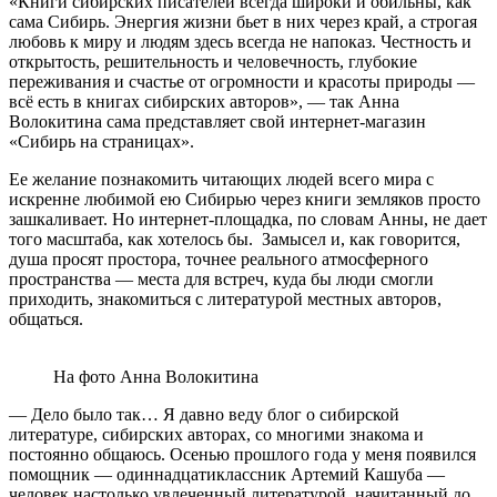
«Книги сибирских писателей всегда широки и обильны, как
сама Сибирь. Энергия жизни бьет в них через край, а строгая
любовь к миру и людям здесь всегда не напоказ. Честность и
открытость, решительность и человечность, глубокие
переживания и счастье от огромности и красоты природы ―
всё есть в книгах сибирских авторов», — так Анна
Волокитина сама представляет свой интернет-магазин
«Сибирь на страницах».
Ее желание познакомить читающих людей всего мира с
искренне любимой ею Сибирью через книги земляков просто
зашкаливает. Но интернет-площадка, по словам Анны, не дает
того масштаба, как хотелось бы. Замысел и, как говорится,
душа просят простора, точнее реального атмосферного
пространства ― места для встреч, куда бы люди смогли
приходить, знакомиться с литературой местных авторов,
общаться.
На фото Анна Волокитина
— Дело было так… Я давно веду блог о сибирской
литературе, сибирских авторах, со многими знакома и
постоянно общаюсь. Осенью прошлого года у меня появился
помощник ― одиннадцатиклассник Артемий Кашуба —
человек настолько увлеченный литературой, начитанный до