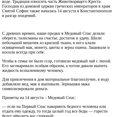
воде. Традиция износить часть Животворящего Креста
Господня из домовой церкви греческих императоров в храм
Святой Софии также началась 14 августа в Константинополе
в разгар эпидемий.
С древних времен, наши предки в Медовый Спас делали
обереги, талисманы на счастье, достаток и удачу. Шили
небольшой мешочек из красной ткани, в него клали
освященный мак, монету, цветы и зерна пшена. Зашивали и
носили всегда при себе.
Чтобы в семье не было ссор, готовили медовый чай с липой.
Его заговаривали особым образом, а потом давали выпить
жидкость вспыльчивому человеку.
Для привлечения в дом материальное благополучие, в воду
добавляли мед, мак и выпивали. Зернышки мака
символизировали деньги.
Приметы на 14 августа – Медовый Спас:
— если на Первый Спас накормить бедного человека или
отдать ему одежду, то тогда целый год все беды — горести
будут обходить вас стороной;