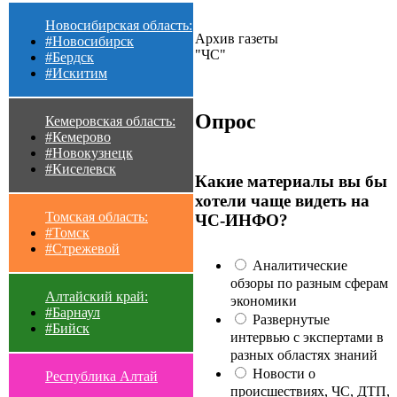
Новосибирская область:
Архив газеты
#Новосибирск
"ЧС"
#Бердск
#Искитим
Опрос
Кемеровская область:
#Кемерово
#Новокузнецк
#Киселевск
Какие материалы вы бы
хотели чаще видеть на
Томская область:
ЧС-ИНФО?
#Томск
#Стрежевой
Аналитические
обзоры по разным сферам
Алтайский край:
экономики
#Барнаул
Развернутые
#Бийск
интервью с экспертами в
разных областях знаний
Новости о
Республика Алтай
происшествиях, ЧС, ДТП,