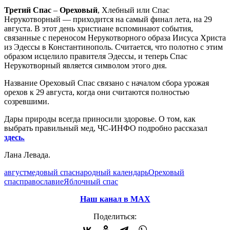
Третий Спас
–
Ореховый
, Хлебный или Спас
Нерукотворный — приходится на самый финал лета, на 29
августа. В этот день христиане вспоминают события,
связанные с переносом Нерукотворного образа Иисуса Христа
из Эдессы в Константинополь. Считается, что полотно с этим
образом исцелило правителя Эдессы, и теперь Спас
Нерукотворный является символом этого дня.
Название Ореховый Спас связано с началом сбора урожая
орехов к 29 августа, когда они считаются полностью
созревшими.
Дары природы всегда приносили здоровье. О том, как
выбрать правильный мед, ЧС-ИНФО подробно рассказал
здесь.
Лана Левада.
август
медовый спас
народный календарь
Ореховый
спас
православие
Яблочный спас
Наш канал в МАХ
Поделиться: