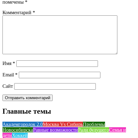
помечены
*
Комментарий
*
Имя
*
Email
*
Сайт
Главные темы
Академгородок 2.0
Москва Vs Сибирь
Проблемы
Новосибирска
Равные возможности
Ради будущего
Семья и
дети
Хоккей