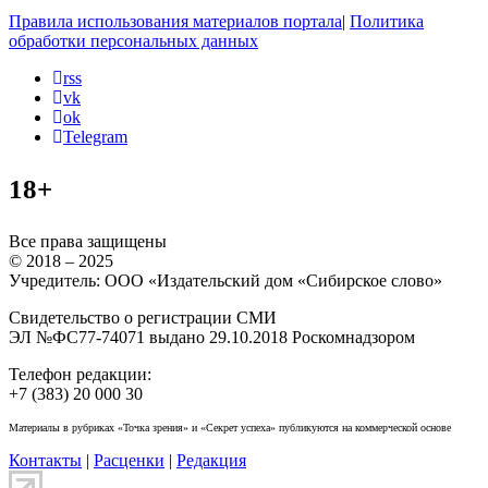
Правила использования материалов портала
|
Политика
обработки персональных данных
rss
vk
ok
Telegram
18+
Все права защищены
© 2018 – 2025
Учредитель: ООО «Издательский дом «Сибирское слово»
Свидетельство о регистрации СМИ
ЭЛ №ФС77-74071 выдано 29.10.2018 Роскомнадзором
Телефон редакции:
+7 (383) 20 000 30
Материалы в рубриках «Точка зрения» и «Секрет успеха» публикуются на коммерческой основе
Контакты
|
Расценки
|
Редакция