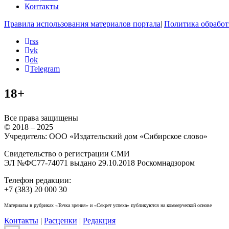
Контакты
Правила использования материалов портала
|
Политика обработ
rss
vk
ok
Telegram
18+
Все права защищены
© 2018 – 2025
Учредитель: ООО «Издательский дом «Сибирское слово»
Свидетельство о регистрации СМИ
ЭЛ №ФС77-74071 выдано 29.10.2018 Роскомнадзором
Телефон редакции:
+7 (383) 20 000 30
Материалы в рубриках «Точка зрения» и «Секрет успеха» публикуются на коммерческой основе
Контакты
|
Расценки
|
Редакция