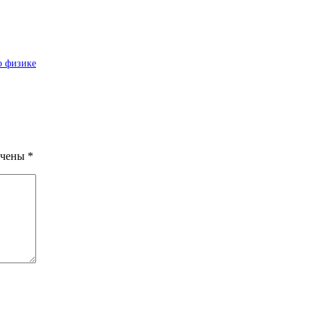
о физике
ечены
*