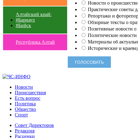
Новости о происшестви
Практические советы для
Алтайский край:
Репортажи и фоторепор
#Барнаул
Обзорные тексты о праз
#Бийск
Позитивные новости о п
Политические новости 
Материалы об актуальн
Республика Алтай
Исторические и краеве
Новости
Происшествия
Есть вопрос
Политика
Общество
Спорт
Совет Директоров
Редакция
Расценки