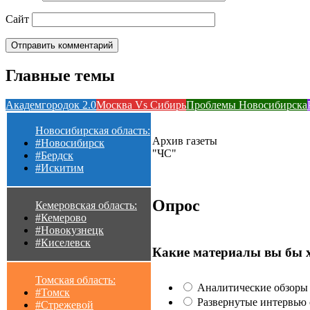
Сайт
Главные темы
Академгородок 2.0
Москва Vs Сибирь
Проблемы Новосибирска
Новосибирская область:
Архив газеты
#Новосибирск
"ЧС"
#Бердск
#Искитим
Опрос
Кемеровская область:
#Кемерово
#Новокузнецк
#Киселевск
Какие материалы вы бы 
Томская область:
Аналитические обзоры 
#Томск
Развернутые интервью с
#Стрежевой