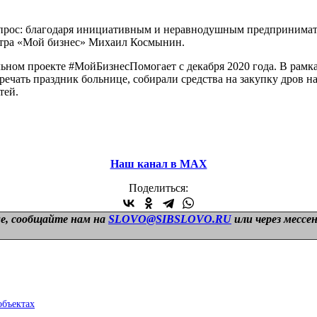
прос: благодаря инициативным и неравнодушным предпринимате
нтра «Мой бизнес» Михаил Космынин.
ельном проекте #МойБизнесПомогает с декабря 2020 года. В ра
ечать праздник больнице, собирали средства на закупку дров на
тей.
Наш канал в МАХ
Поделиться:
е, сообщайте нам на
SLOVO@SIBSLOVO.RU
или через мессе
объектах