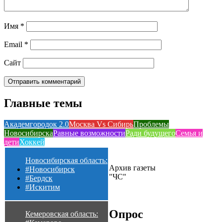
Имя
*
Email
*
Сайт
Главные темы
Академгородок 2.0
Москва Vs Сибирь
Проблемы
Новосибирска
Равные возможности
Ради будущего
Семья и
дети
Хоккей
Новосибирская область:
Архив газеты
#Новосибирск
"ЧС"
#Бердск
#Искитим
Опрос
Кемеровская область: