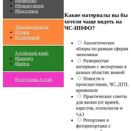
#Кемерово
#Новокузнецк
#Киселевск
Какие материалы вы бы
хотели чаще видеть на
Томская область:
ЧС-ИНФО?
#Томск
#Стрежевой
Аналитические
обзоры по разным сферам
Алтайский край:
экономики
#Барнаул
Развернутые
#Бийск
интервью с экспертами в
разных областях знаний
Новости о
Республика Алтай
происшествиях, ЧС, ДТП,
криминале
Практические советы
для жизни (от врачей,
юристов, психологов и
т.д.)
Репортажи и
фоторепортажи с