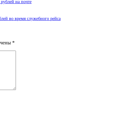
 рублей на почте
блей во время служебного рейса
ечены
*