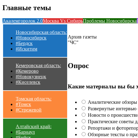
Главные темы
Академгородок 2.0
Москва Vs Сибирь
Проблемы Новосибирска
Новосибирская область:
Архив газеты
#Новосибирск
"ЧС"
#Бердск
#Искитим
Опрос
Кемеровская область:
#Кемерово
#Новокузнецк
#Киселевск
Какие материалы вы бы 
Томская область:
Аналитические обзоры 
#Томск
Развернутые интервью с
#Стрежевой
Новости о происшестви
Практические советы для
Алтайский край:
Репортажи и фоторепор
#Барнаул
Обзорные тексты о праз
#Бийск