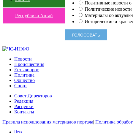
Позитивные новости о п
Политические новости 
Материалы об актуальн
Республика Алтай
Исторические и краеве
Новости
Происшествия
Есть вопрос
Политика
Общество
Спорт
Совет Директоров
Редакция
Расценки
Контакты
Правила использования материалов портала
|
Политика обработ
rss