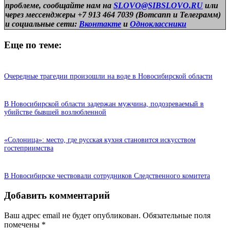
проблеме, сообщайте нам на
SLOVO@SIBSLOVO.RU
или
через мессенджеры +7 913 464 7039 (Вотсапп и Телеграмм)
и
социальные сети:
Вконтакте
и
Одноклассники
Еще по теме:
Очередные трагедии произошли на воде в Новосибирской области
В Новосибирской области задержан мужчина, подозреваемый в
убийстве бывшей возлюбленной
«Солоница»: место, где русская кухня становится искусством
гостеприимства
В Новосибирске чествовали сотрудников Следственного комитета
Добавить комментарий
Ваш адрес email не будет опубликован.
Обязательные поля
помечены
*