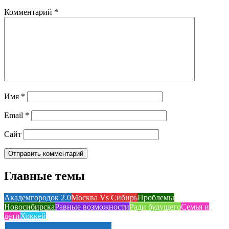
Комментарий
*
Имя
*
Email
*
Сайт
Главные темы
Академгородок 2.0
Москва Vs Сибирь
Проблемы
Новосибирска
Равные возможности
Ради будущего
Семья и
дети
Хоккей