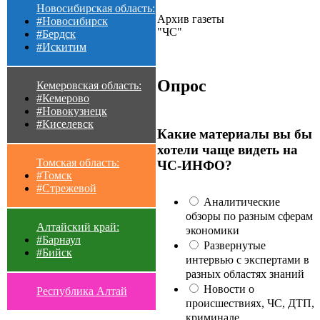
Новосибирская область:
Архив газеты
#Новосибирск
"ЧС"
#Бердск
#Искитим
Опрос
Кемеровская область:
#Кемерово
#Новокузнецк
#Киселевск
Какие материалы вы бы
хотели чаще видеть на
Томская область:
ЧС-ИНФО?
#Томск
#Стрежевой
Аналитические
обзоры по разным сферам
Алтайский край:
экономики
#Барнаул
Развернутые
#Бийск
интервью с экспертами в
разных областях знаний
Новости о
Республика Алтай
происшествиях, ЧС, ДТП,
криминале