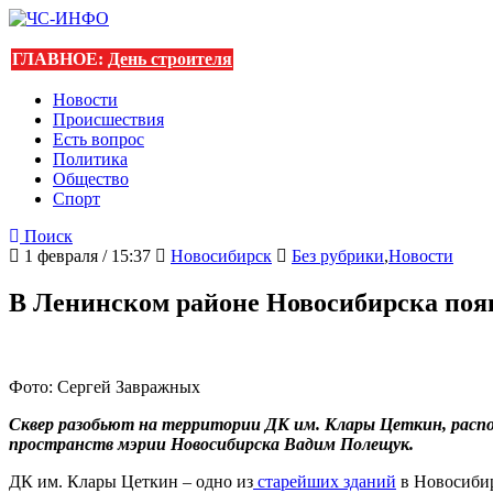
ГЛАВНОЕ:
День строителя
Новости
Происшествия
Есть вопрос
Политика
Общество
Спорт
Поиск
1 февраля / 15:37
Новосибирск
Без рубрики
,
Новости
В Ленинском районе Новосибирска появ
Фото: Сергей Завражных
Сквер разобьют на территории ДК им. Клары Цеткин, распол
пространств мэрии Новосибирска Вадим Полещук.
ДК им. Клары Цеткин – одно из
старейших зданий
в Новосибир