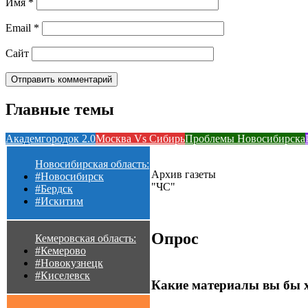
Имя
*
Email
*
Сайт
Главные темы
Академгородок 2.0
Москва Vs Сибирь
Проблемы Новосибирска
Новосибирская область:
Архив газеты
#Новосибирск
"ЧС"
#Бердск
#Искитим
Опрос
Кемеровская область:
#Кемерово
#Новокузнецк
#Киселевск
Какие материалы вы бы 