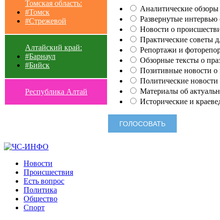
Томская область:
Аналитические обзоры 
#Томск
Развернутые интервью с
#Стрежевой
Новости о происшестви
Практические советы для
Алтайский край:
Репортажи и фоторепор
#Барнаул
Обзорные тексты о праз
#Бийск
Позитивные новости о п
Политические новости 
Материалы об актуальн
Республика Алтай
Исторические и краеве
Новости
Происшествия
Есть вопрос
Политика
Общество
Спорт