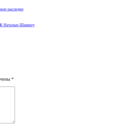
ное наследие
иК Наталью Шамину
ечены
*