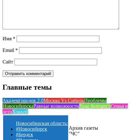
Имя
*
Email
*
Сайт
Главные темы
Академгородок 2.0
Москва Vs Сибирь
Проблемы
Новосибирска
Равные возможности
Ради будущего
Семья и
дети
Хоккей
Новосибирская область:
Архив газеты
#Новосибирск
"ЧС"
#Бердск