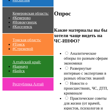
#Искитим
Опрос
Кемеровская область:
#Кемерово
#Новокузнецк
#Киселевск
Какие материалы вы бы
хотели чаще видеть на
Томская область:
ЧС-ИНФО?
#Томск
#Стрежевой
Аналитические
обзоры по разным сферам
Алтайский край:
экономики
#Барнаул
Развернутые
#Бийск
интервью с экспертами в
разных областях знаний
Новости о
Республика Алтай
происшествиях, ЧС, ДТП,
криминале
Практические советы
для жизни (от врачей,
юристов, психологов и