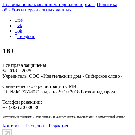
Правила использования материалов портала
|
Политика
обработки персональных данных
rss
vk
ok
Telegram
18+
Все права защищены
© 2018 – 2025
Учредитель: ООО «Издательский дом «Сибирское слово»
Свидетельство о регистрации СМИ
ЭЛ №ФС77-74071 выдано 29.10.2018 Роскомнадзором
Телефон редакции:
+7 (383) 20 000 30
Материалы в рубриках «Точка зрения» и «Секрет успеха» публикуются на коммерческой основе
Контакты
|
Расценки
|
Редакция