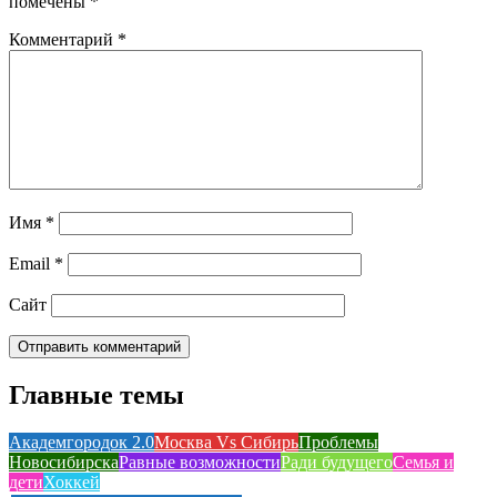
помечены
*
Комментарий
*
Имя
*
Email
*
Сайт
Главные темы
Академгородок 2.0
Москва Vs Сибирь
Проблемы
Новосибирска
Равные возможности
Ради будущего
Семья и
дети
Хоккей