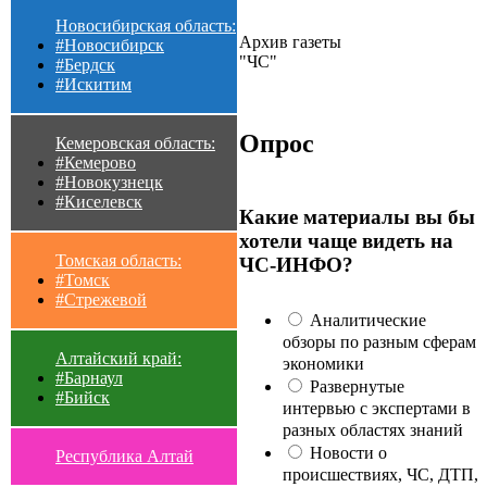
Новосибирская область:
Архив газеты
#Новосибирск
"ЧС"
#Бердск
#Искитим
Опрос
Кемеровская область:
#Кемерово
#Новокузнецк
#Киселевск
Какие материалы вы бы
хотели чаще видеть на
Томская область:
ЧС-ИНФО?
#Томск
#Стрежевой
Аналитические
обзоры по разным сферам
Алтайский край:
экономики
#Барнаул
Развернутые
#Бийск
интервью с экспертами в
разных областях знаний
Новости о
Республика Алтай
происшествиях, ЧС, ДТП,