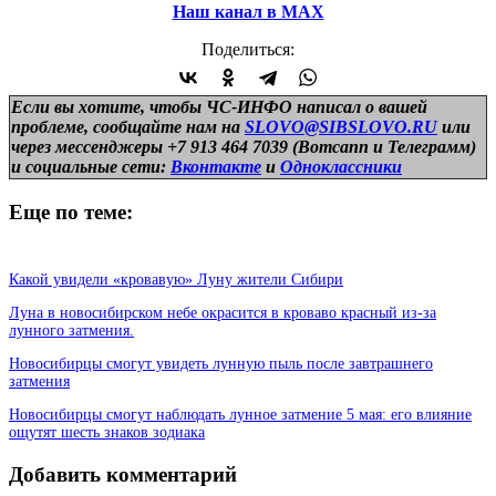
Наш канал в МАХ
Поделиться:
Если вы хотите, чтобы ЧС-ИНФО написал о вашей
проблеме, сообщайте нам на
SLOVO@SIBSLOVO.RU
или
через мессенджеры +7 913 464 7039 (Вотсапп и Телеграмм)
и
социальные сети:
Вконтакте
и
Одноклассники
Еще по теме:
Какой увидели «кровавую» Луну жители Сибири
Луна в новосибирском небе окрасится в кроваво красный из-за
лунного затмения.
Новосибирцы смогут увидеть лунную пыль после завтрашнего
затмения
Новосибирцы смогут наблюдать лунное затмение 5 мая: его влияние
ощутят шесть знаков зодиака
Добавить комментарий