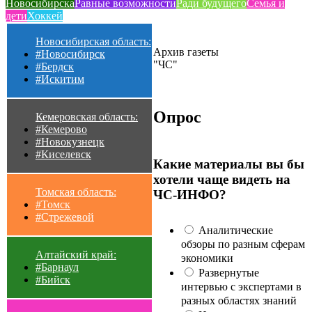
Новосибирска
Равные возможности
Ради будущего
Семья и
дети
Хоккей
Новосибирская область:
Архив газеты
#Новосибирск
"ЧС"
#Бердск
#Искитим
Опрос
Кемеровская область:
#Кемерово
#Новокузнецк
#Киселевск
Какие материалы вы бы
хотели чаще видеть на
Томская область:
ЧС-ИНФО?
#Томск
#Стрежевой
Аналитические
обзоры по разным сферам
Алтайский край:
экономики
#Барнаул
Развернутые
#Бийск
интервью с экспертами в
разных областях знаний