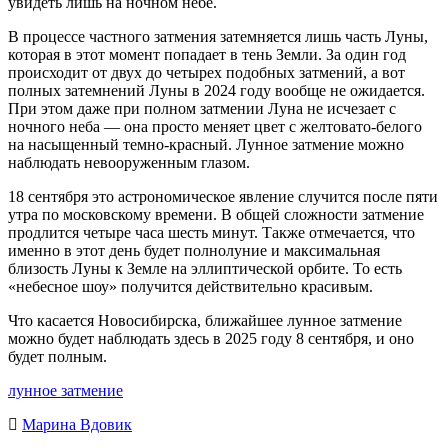
увидеть лишь на ночном небе.
В процессе частного затмения затемняется лишь часть Луны,
которая в этот момент попадает в тень Земли. За один год
происходит от двух до четырех подобных затмений, а вот
полных затемнений Луны в 2024 году вообще не ожидается.
При этом даже при полном затмении Луна не исчезает с
ночного неба — она просто меняет цвет с желтовато-белого
на насыщенный темно-красный. Лунное затмение можно
наблюдать невооруженным глазом.
18 сентября это астрономическое явление случится после пяти
утра по московскому времени. В общей сложности затмение
продлится четыре часа шесть минут. Также отмечается, что
именно в этот день будет полнолуние и максимальная
близость Луны к Земле на эллиптической орбите. То есть
«небесное шоу» получится действительно красивым.
Что касается Новосибирска, ближайшее лунное затмение
можно будет наблюдать здесь в 2025 году 8 сентября, и оно
будет полным.
лунное затмение
Марина Вдовик