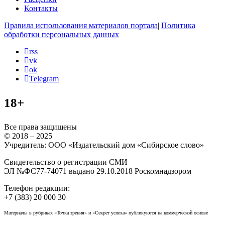
Контакты
Правила использования материалов портала
|
Политика
обработки персональных данных
rss
vk
ok
Telegram
18+
Все права защищены
© 2018 – 2025
Учредитель: ООО «Издательский дом «Сибирское слово»
Свидетельство о регистрации СМИ
ЭЛ №ФС77-74071 выдано 29.10.2018 Роскомнадзором
Телефон редакции:
+7 (383) 20 000 30
Материалы в рубриках «Точка зрения» и «Секрет успеха» публикуются на коммерческой основе