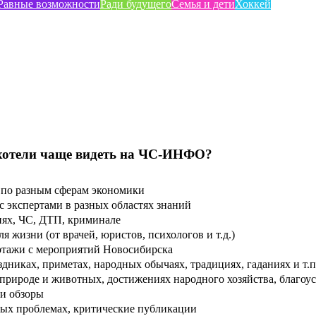
Равные возможности
Ради будущего
Семья и дети
Хоккей
хотели чаще видеть на ЧС-ИНФО?
по разным сферам экономики
 экспертами в разных областях знаний
ях, ЧС, ДТП, криминале
 жизни (от врачей, юристов, психологов и т.д.)
тажи с мероприятий Новосибирска
дниках, приметах, народных обычаях, традициях, гаданиях и т.п
рироде и животных, достижениях народного хозяйства, благоуст
и обзоры
ых проблемах, критические публикации