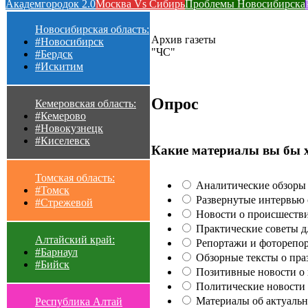
Академгородок 2.0
Москва Vs Сибирь
Проблемы Новосибирска
Новосибирская область:
Архив газеты
#Новосибирск
"ЧС"
#Бердск
#Искитим
Опрос
Кемеровская область:
#Кемерово
#Новокузнецк
#Киселевск
Какие материалы вы бы 
Томская область:
Аналитические обзоры 
#Томск
Развернутые интервью с
#Стрежевой
Новости о происшестви
Практические советы для
Алтайский край:
Репортажи и фоторепор
#Барнаул
Обзорные тексты о праз
#Бийск
Позитивные новости о п
Политические новости 
Материалы об актуальн
Республика Алтай