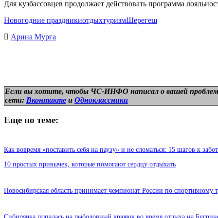
Для кузбассовцев продолжает действовать программа лояльно
Новогодние праздники
отдых
туризм
Шерегеш
Арина Мурга
Если вы хотите, чтобы ЧС-ИНФО написал о вашей проблем
сети:
Вконтакте
и
Одноклассники
Еще по теме:
Как вовремя «поставить себя на паузу» и не сломаться: 15 шагов к забот
10 простых привычек, которые помогают сердцу отдыхать
Новосибирская область принимает чемпионат России по спортивному 
Сибирячка попалась на рыболовный крючок во время отдыха на Бугрин