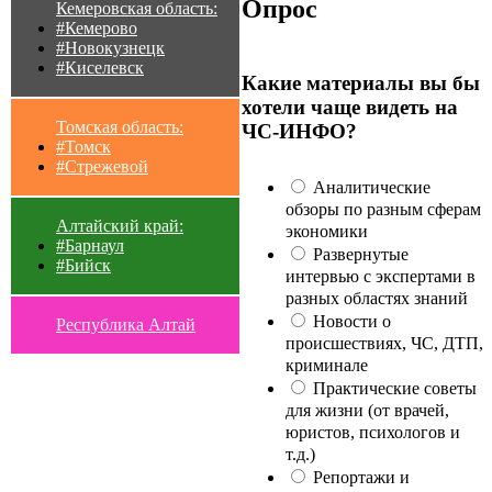
Опрос
Кемеровская область:
#Кемерово
#Новокузнецк
#Киселевск
Какие материалы вы бы
хотели чаще видеть на
Томская область:
ЧС-ИНФО?
#Томск
#Стрежевой
Аналитические
обзоры по разным сферам
Алтайский край:
экономики
#Барнаул
Развернутые
#Бийск
интервью с экспертами в
разных областях знаний
Новости о
Республика Алтай
происшествиях, ЧС, ДТП,
криминале
Практические советы
для жизни (от врачей,
юристов, психологов и
т.д.)
Репортажи и