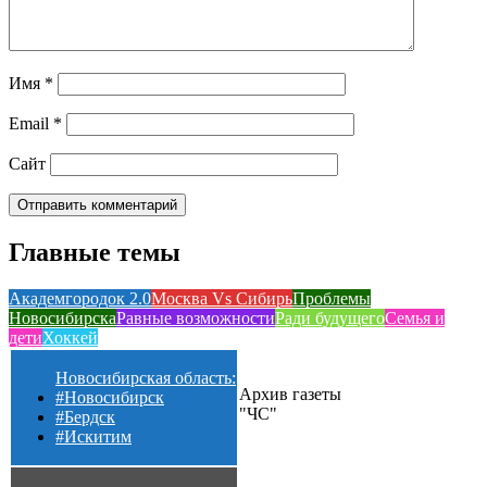
Имя
*
Email
*
Сайт
Главные темы
Академгородок 2.0
Москва Vs Сибирь
Проблемы
Новосибирска
Равные возможности
Ради будущего
Семья и
дети
Хоккей
Новосибирская область:
Архив газеты
#Новосибирск
"ЧС"
#Бердск
#Искитим