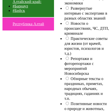
Алтайский край:
экономики
#Барнаул
Развернутые
#Бийск
интервью с экспертами в
разных областях знаний
Новости о
Республика Алтай
происшествиях, ЧС, ДТП,
криминале
Практические советы
для жизни (от врачей,
юристов, психологов и
т.д.)
Репортажи и
фоторепортажи с
мероприятий
Новосибирска
Обзорные тексты о
праздниках, приметах,
народных обычаях,
традициях, гаданиях и
т.п.
Позитивные новости
о природе и животных,