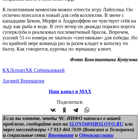
К позитивным моментам можно отнести игру Лайпсика. Он
отлично вписался в новый для себя коллектив. В звене с
канадцами Беком, Мерфи и Андреоффом он чувствует себя на
льду как рыба в воде. В этот вечер он дважды поразил ворота
суперклуба и реализовал послематчевый бросок. Впрочем,
усилий 51-го номера не хватило «снеговикам» для победы. Но
по крайней мере команда раз за разом кладет в копилку по
баллу. Как говорится, курочка по зернышку клюет.
Фото Константина Кутузова
КХЛ
спорт
ХК Сибирь
хоккей
Андрей Верещагин
Наш канал в МАХ
Поделиться:
Если вы хотите, чтобы ЧС-ИНФО написал о вашей
проблеме, сообщайте нам на
SLOVO@SIBSLOVO.RU
или
через мессенджеры +7 913 464 7039 (Вотсапп и Телеграмм)
и
социальные сети:
Вконтакте
и
Одноклассники