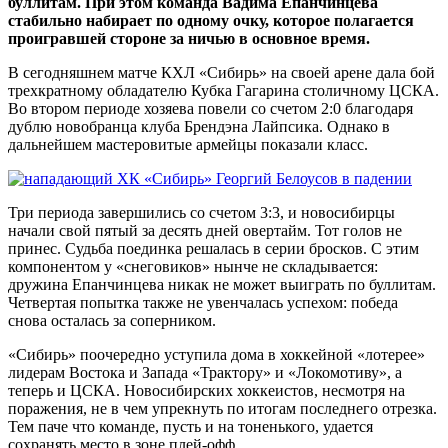
буллитам. При этом команда Вадима Епанчинцева
стабильно набирает по одному очку, которое полагается
проигравшей стороне за ничью в основное время.
В сегодняшнем матче КХЛ «Сибирь» на своей арене дала бой
трехкратному обладателю Кубка Гагарина столичному ЦСКА.
Во втором периоде хозяева повели со счетом 2:0 благодаря
дублю новобранца клуба Брендэна Лайпсика. Однако в
дальнейшем мастеровитые армейцы показали класс.
Три периода завершились со счетом 3:3, и новосибирцы
начали свой пятый за десять дней овертайм. Тот голов не
принес. Судьба поединка решалась в серии бросков. С этим
компонентом у «снеговиков» нынче не складывается:
дружина Епанчинцева никак не может выиграть по буллитам.
Четвертая попытка также не увенчалась успехом: победа
снова осталась за соперником.
«Сибирь» поочередно уступила дома в хоккейной «лотерее»
лидерам Востока и Запада «Трактору» и «Локомотиву», а
теперь и ЦСКА. Новосибирских хоккеистов, несмотря на
поражения, не в чем упрекнуть по итогам последнего отрезка.
Тем паче что команде, пусть и на тоненького, удается
сохранять место в зоне плей-офф.