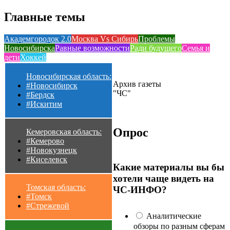
Главные темы
Академгородок 2.0
Москва Vs Сибирь
Проблемы
Новосибирска
Равные возможности
Ради будущего
Семья и
дети
Хоккей
Новосибирская область:
Архив газеты
#Новосибирск
"ЧС"
#Бердск
#Искитим
Опрос
Кемеровская область:
#Кемерово
#Новокузнецк
#Киселевск
Какие материалы вы бы
хотели чаще видеть на
Томская область:
ЧС-ИНФО?
#Томск
#Стрежевой
Аналитические
обзоры по разным сферам